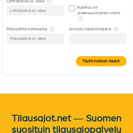
Lähtöpäivä ja -aika
?
Kuljetus on
yhdensuuntainen vienti
?
Paluulähtö kohteesta
Arvioitu henkilömäärä
?
?
Täytä matkan tiedot
Tilausajot.net — Suomen
suosituin tilausajopalvelu