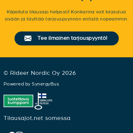
Kilpailuta tilausajo helposti! Konkarina voit kirjautua
sisään ja täyttää tarjouspyynnön entistä nopeammin.
Tee ilmainen tarjouspyyntö!
© Rideer Nordic Oy 2026
Powered by
SynergyBus
Tilausajot.net somessa