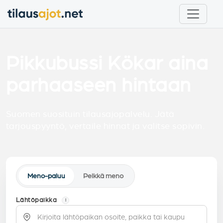
Pikkubussi Kökar aina
parhaaseen hintaan
Suomen suosituin tilausajopalvelu. Jätä
tarjouspyyntö, vertaile hinnat ja valitse sopivin.
Meno-paluu
Pelkkä meno
Lähtöpaikka
i