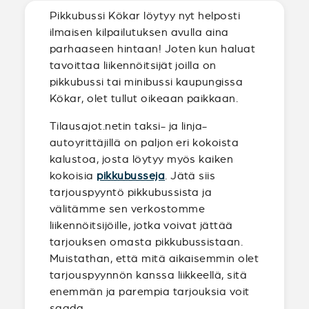
Pikkubussi Kökar löytyy nyt helposti
ilmaisen kilpailutuksen avulla aina
parhaaseen hintaan! Joten kun haluat
tavoittaa liikennöitsijät joilla on
pikkubussi tai minibussi kaupungissa
Kökar, olet tullut oikeaan paikkaan.
Tilausajot.netin taksi- ja linja-
autoyrittäjillä on paljon eri kokoista
kalustoa, josta löytyy myös kaiken
kokoisia
pikkubusseja
. Jätä siis
tarjouspyyntö pikkubussista ja
välitämme sen verkostomme
liikennöitsijöille, jotka voivat jättää
tarjouksen omasta pikkubussistaan.
Muistathan, että mitä aikaisemmin olet
tarjouspyynnön kanssa liikkeellä, sitä
enemmän ja parempia tarjouksia voit
saada.