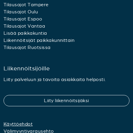
Tilausajot Tampere
Tilausajot Oulu
Tilausajot Espoo
Tilausajot Vantaa
Lisää paikkakuntia
Liikennöitsijät paikkakunnittain
Tilausajot Ruotsissa
Liikennöitsijöille
Liity palveluun ja tavoita asiakkaita helposti.
Liity liikennöitsijäksi
Käyttöehdot
Välimyyntivarausehto