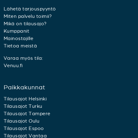
Lähetä tarjouspyyntö
Miten palvelu toimii?
Mikä on tilausajo?
Kumppanit
Mainostajille
Tietoa meistä
Varaa myös tila:
Venuu.fi
Paikkakunnat
Tilausajot Helsinki
Tilausajot Turku
Tilausajot Tampere
Tilausajot Oulu
Tilausajot Espoo
Tilausajot Vantaa