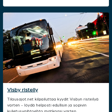
Visby risteily
Tilausajot.net kilpailuttaa kyydit Visbyn risteilyä
varten – löydä helposti edullisin ja sopivin
kuljetusvaihtoehto matkaasi varten.