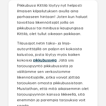
Pikkubussi Kittilä löytyy nyt helposti
ilmaisen kilpailutuksen avulla aina
parhaaseen hintaan! Joten kun haluat
tavoittaa liikennöitsijät joilla on
pikkubussi tai minibussi kaupungissa
Kittilä, olet tullut oikeaan paikkaan.
Tilausajot.netin taksi- ja linja-
autoyrittäjillä on paljon eri kokoista
kalustoa, josta löytyy myös kaiken
kokoisia
pikkubusseja
. Jätä siis
tarjouspyyntö pikkubussista ja
välitämme sen verkostomme
liikennöitsijöille, jotka voivat jättää
tarjouksen omasta pikkubussistaan.
Muistathan, että mitä aikaisemmin olet
tarjouspyynnön kanssa liikkeellä, sitä
enemmän ja parempia tarjouksia voit
saada.