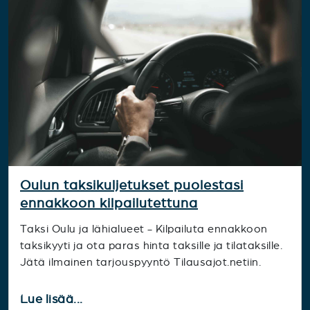
Oulun taksikuljetukset puolestasi
ennakkoon kilpailutettuna
Taksi Oulu ja lähialueet - Kilpailuta ennakkoon
taksikyyti ja ota paras hinta taksille ja tilataksille.
Jätä ilmainen tarjouspyyntö Tilausajot.netiin.
Lue lisää...