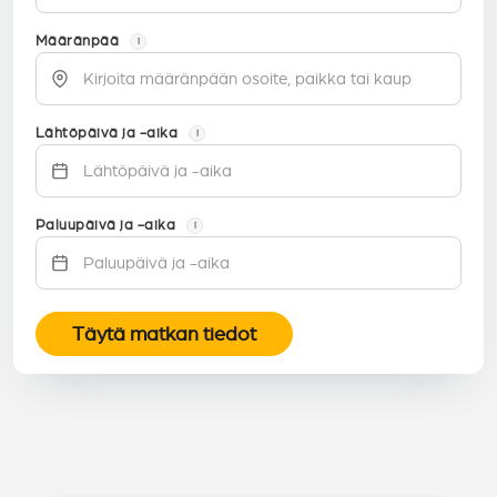
Määränpää
i
Lähtöpäivä ja -aika
i
Paluupäivä ja -aika
i
Täytä matkan tiedot