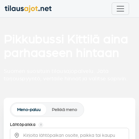
Pikkubussi Kittilä aina
parhaaseen hintaan
Suomen suosituin tilausajopalvelu. Jätä
tarjouspyyntö, vertaile hinnat ja valitse sopivin.
Meno-paluu
Pelkkä meno
Lähtöpaikka
i