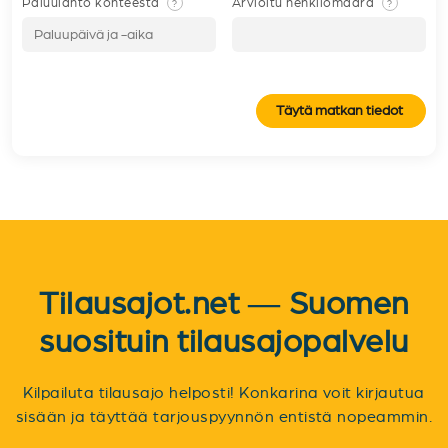
Paluulähtö kohteesta
Arvioitu henkilömäärä
?
?
Täytä matkan tiedot
Tilausajot.net — Suomen
suosituin tilausajopalvelu
Kilpailuta tilausajo helposti! Konkarina voit kirjautua
sisään ja täyttää tarjouspyynnön entistä nopeammin.