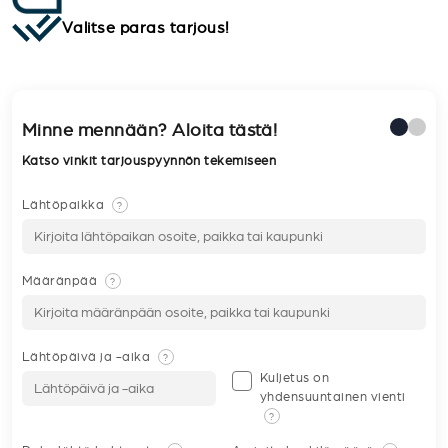
Valitse paras tarjous!
Minne mennään? Aloita tästä!
Katso vinkit tarjouspyynnön tekemiseen
Lähtöpaikka
?
Määränpää
?
Lähtöpäivä ja -aika
?
Kuljetus on
yhdensuuntainen vienti
?