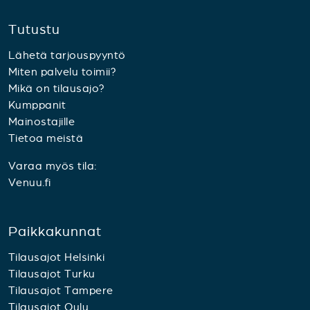
Tutustu
Lähetä tarjouspyyntö
Miten palvelu toimii?
Mikä on tilausajo?
Kumppanit
Mainostajille
Tietoa meistä
Varaa myös tila:
Venuu.fi
Paikkakunnat
Tilausajot Helsinki
Tilausajot Turku
Tilausajot Tampere
Tilausajot Oulu