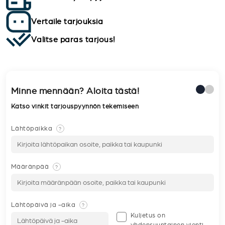
Vertaile tarjouksia
Valitse paras tarjous!
Minne mennään? Aloita tästä!
Katso vinkit tarjouspyynnön tekemiseen
Lähtöpaikka
?
Määränpää
?
Lähtöpäivä ja -aika
?
Kuljetus on
yhdensuuntainen vienti