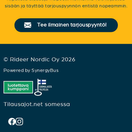
sisään ja täyttää tarjouspyynnön entistä nopeammin.
Tee ilmainen tarjouspyyntö!
© Rideer Nordic Oy 2026
Powered by
SynergyBus
Tilausajot.net somessa