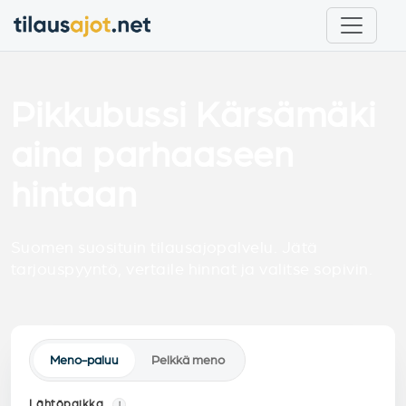
Pikkubussi Kärsämäki
aina parhaaseen
hintaan
Suomen suosituin tilausajopalvelu. Jätä
tarjouspyyntö, vertaile hinnat ja valitse sopivin.
Meno-paluu
Pelkkä meno
Lähtöpaikka
i