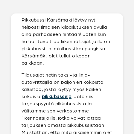
Pikkubussi Kärsämäki löytyy nyt
helposti ilmaisen kilpailutuksen avulla
aina parhaaseen hintaan! Joten kun
haluat tavoittaa liikennöitsijät joilla on
pikkubussi tai minibussi kaupungissa
Kärsämäki, olet tullut oikeaan
paikkaan.
Tilausajot.netin taksi- ja linja-
autoyrittäjillä on paljon eri kokoista
kalustoa, josta löytyy myös kaiken
kokoisia
pikkubusseja
. Jätä siis
tarjouspyyntö pikkubussista ja
välitämme sen verkostomme
liikennöitsijöille, jotka voivat jättää
tarjouksen omasta pikkubussistaan.
Muistathan, että mitä aikaisemmin olet