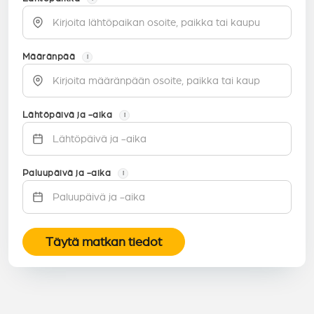
Määränpää
i
Lähtöpäivä ja -aika
i
Paluupäivä ja -aika
i
Täytä matkan tiedot