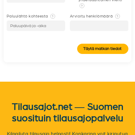
?
Paluulähtö kohteesta
Arvioitu henkilömäärä
?
?
Täytä matkan tiedot
Tilausajot.net — Suomen
suosituin tilausajopalvelu
Kilpailuta tilausajo helposti! Konkarina voit kirjautua