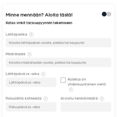
Minne mennään? Aloita tästä!
Katso vinkit tarjouspyynnön tekemiseen
Lähtöpaikka
?
Määränpää
?
Lähtöpäivä ja -aika
?
Kuljetus on
yhdensuuntainen vienti
?
Paluulähtö kohteesta
Arvioitu henkilömäärä
?
?