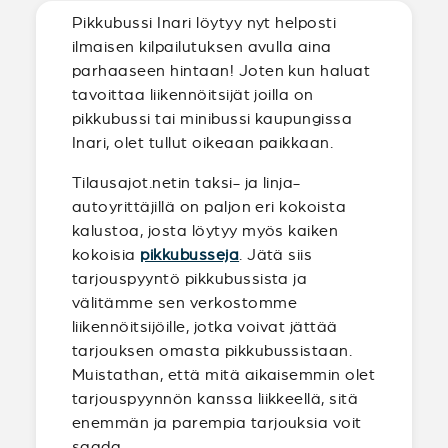
Pikkubussi Inari löytyy nyt helposti
ilmaisen kilpailutuksen avulla aina
parhaaseen hintaan! Joten kun haluat
tavoittaa liikennöitsijät joilla on
pikkubussi tai minibussi kaupungissa
Inari, olet tullut oikeaan paikkaan.
Tilausajot.netin taksi- ja linja-
autoyrittäjillä on paljon eri kokoista
kalustoa, josta löytyy myös kaiken
kokoisia
pikkubusseja
. Jätä siis
tarjouspyyntö pikkubussista ja
välitämme sen verkostomme
liikennöitsijöille, jotka voivat jättää
tarjouksen omasta pikkubussistaan.
Muistathan, että mitä aikaisemmin olet
tarjouspyynnön kanssa liikkeellä, sitä
enemmän ja parempia tarjouksia voit
saada.