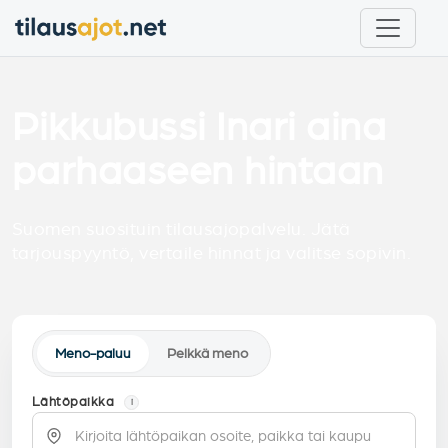
Pikkubussi Inari aina
parhaaseen hintaan
Suomen suosituin tilausajopalvelu. Jätä
tarjouspyyntö, vertaile hinnat ja valitse sopivin.
Meno-paluu
Pelkkä meno
Lähtöpaikka
i