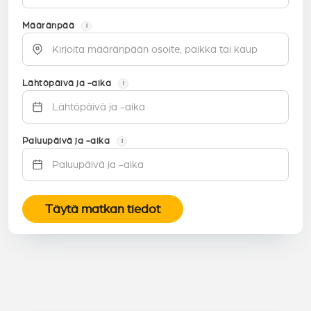
Määränpää
i
Lähtöpäivä ja -aika
i
Paluupäivä ja -aika
i
Täytä matkan tiedot