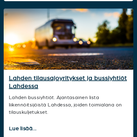
Lahden tilausajoyritykset ja bussiyhtiöt
Lahdessa
Lahden bussiyhtiöt. Ajantasainen lista
liikennöitsijöistä Lahdessa, joiden toimialana on
tilauskuljetukset.
Lue lisää...