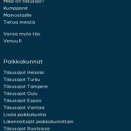
Mikä on tilausajo?
Kumppanit
Mainostajille
Tietoa meistä
Varaa myös tila:
Venuu.fi
Paikkakunnat
Tilausajot Helsinki
Tilausajot Turku
Tilausajot Tampere
Tilausajot Oulu
Tilausajot Espoo
Tilausajot Vantaa
Lisää paikkakuntia
Liikennöitsijät paikkakunnittain
Tilausajot Ruotsissa