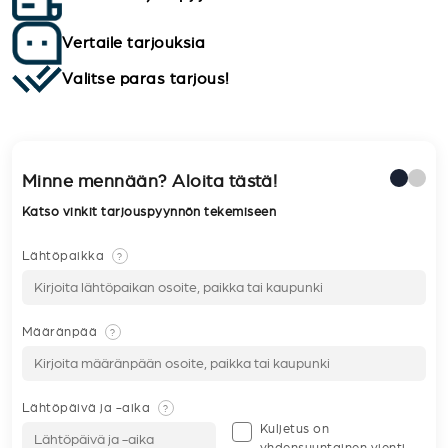
Vertaile tarjouksia
Valitse paras tarjous!
Minne mennään? Aloita tästä!
Katso vinkit tarjouspyynnön tekemiseen
Lähtöpaikka
?
Määränpää
?
Lähtöpäivä ja -aika
?
Kuljetus on
yhdensuuntainen vienti