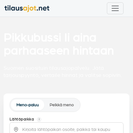
Pikkubussi Ii aina
parhaaseen hintaan
Suomen suosituin tilausajopalvelu. Jätä
tarjouspyyntö, vertaile hinnat ja valitse sopivin.
Meno-paluu
Pelkkä meno
Lähtöpaikka
i