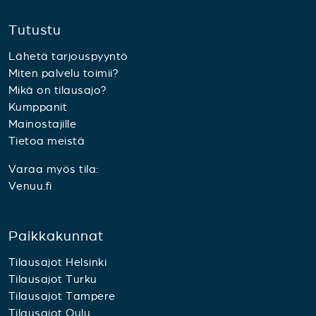
Tutustu
Lähetä tarjouspyyntö
Miten palvelu toimii?
Mikä on tilausajo?
Kumppanit
Mainostajille
Tietoa meistä
Varaa myös tila:
Venuu.fi
Paikkakunnat
Tilausajot Helsinki
Tilausajot Turku
Tilausajot Tampere
Tilausajot Oulu