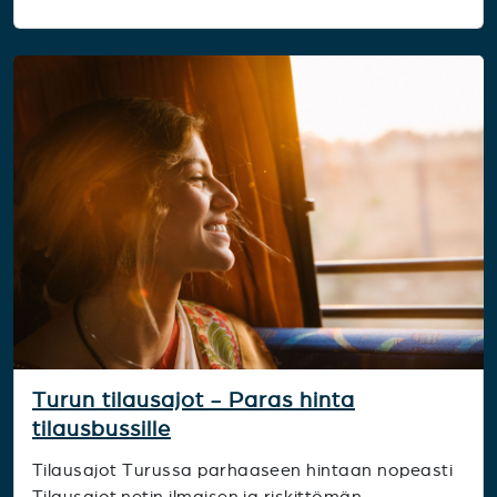
Turun tilausajot - Paras hinta
tilausbussille
Tilausajot Turussa parhaaseen hintaan nopeasti
Tilausajot.netin ilmaisen ja riskittömän