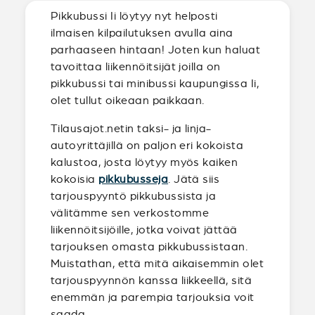
Pikkubussi Ii löytyy nyt helposti
ilmaisen kilpailutuksen avulla aina
parhaaseen hintaan! Joten kun haluat
tavoittaa liikennöitsijät joilla on
pikkubussi tai minibussi kaupungissa Ii,
olet tullut oikeaan paikkaan.
Tilausajot.netin taksi- ja linja-
autoyrittäjillä on paljon eri kokoista
kalustoa, josta löytyy myös kaiken
kokoisia
pikkubusseja
. Jätä siis
tarjouspyyntö pikkubussista ja
välitämme sen verkostomme
liikennöitsijöille, jotka voivat jättää
tarjouksen omasta pikkubussistaan.
Muistathan, että mitä aikaisemmin olet
tarjouspyynnön kanssa liikkeellä, sitä
enemmän ja parempia tarjouksia voit
saada.