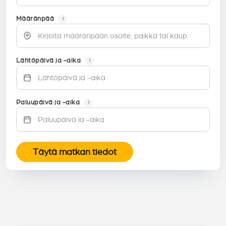
Määränpää
i
Lähtöpäivä ja -aika
i
Paluupäivä ja -aika
i
Täytä matkan tiedot