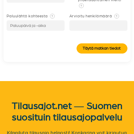
?
Paluulähtö kohteesta
Arvioitu henkilömäärä
?
?
Täytä matkan tiedot
Tilausajot.net — Suomen
suosituin tilausajopalvelu
Kilpailuta tilausajo helposti! Konkarina voit kirjautua