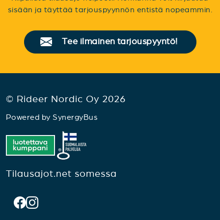
sisään ja täyttää tarjouspyynnön entistä nopeammin.
Tee ilmainen tarjouspyyntö!
© Rideer Nordic Oy 2026
Powered by
SynergyBus
Tilausajot.net somessa