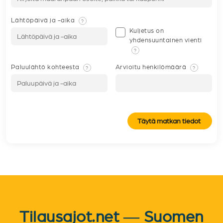
Lähtöpäivä ja -aika
?
Kuljetus on
yhdensuuntainen vienti
?
Paluulähtö kohteesta
Arvioitu henkilömäärä
?
?
Täytä matkan tiedot
Tilausajot.net — Suomen