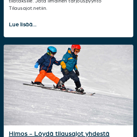
tilataksille. Jätä ilmainen tarjouspyyntö
Tilausajot.netiin.
Lue lisää...
Himos - Löydä tilausajot yhdestä