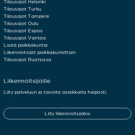
Tilausajot Helsinki
Tilausajot Turku
Tilausajot Tampere
Tilausajot Oulu
Tilausajot Espoo
Tilausajot Vantaa
Lisää paikkakuntia
Liikennöitsijät paikkakunnittain
Tilausajot Ruotsissa
Liikennöitsijöille
Liity palveluun ja tavoita asiakkaita helposti.
Liity liikennöitsijäksi