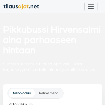
Pikkubussi Hirvensalmi
aina parhaaseen
hintaan
Suomen suosituin tilausajopalvelu. Jätä
tarjouspyyntö, vertaile hinnat ja valitse sopivin.
Meno-paluu
Pelkkä meno
Lähtöpaikka
i