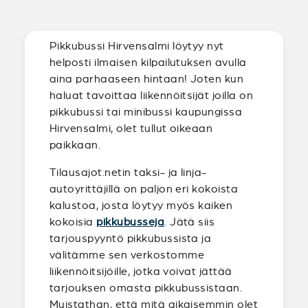
Pikkubussi Hirvensalmi löytyy nyt
helposti ilmaisen kilpailutuksen avulla
aina parhaaseen hintaan! Joten kun
haluat tavoittaa liikennöitsijät joilla on
pikkubussi tai minibussi kaupungissa
Hirvensalmi, olet tullut oikeaan
paikkaan.
Tilausajot.netin taksi- ja linja-
autoyrittäjillä on paljon eri kokoista
kalustoa, josta löytyy myös kaiken
kokoisia
pikkubusseja
. Jätä siis
tarjouspyyntö pikkubussista ja
välitämme sen verkostomme
liikennöitsijöille, jotka voivat jättää
tarjouksen omasta pikkubussistaan.
Muistathan, että mitä aikaisemmin olet