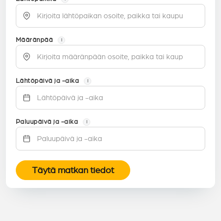
Määränpää
i
Lähtöpäivä ja -aika
i
Paluupäivä ja -aika
i
Täytä matkan tiedot