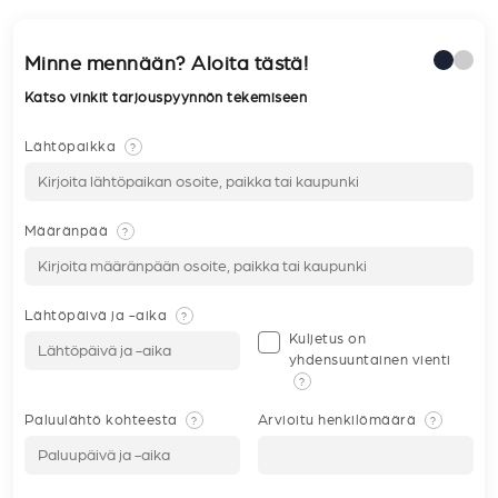
Minne mennään? Aloita tästä!
Katso vinkit tarjouspyynnön tekemiseen
Lähtöpaikka
?
Määränpää
?
Lähtöpäivä ja -aika
?
Kuljetus on
yhdensuuntainen vienti
?
Paluulähtö kohteesta
Arvioitu henkilömäärä
?
?