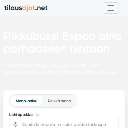
Pikkubussi Espoo aina
parhaaseen hintaan
Suomen suosituin tilausajopalvelu. Jätä
tarjouspyyntö, vertaile hinnat ja valitse sopivin.
Meno-paluu
Pelkkä meno
Lähtöpaikka
i