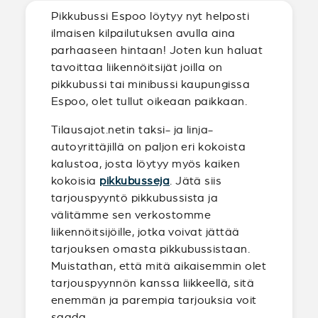
Pikkubussi Espoo löytyy nyt helposti
ilmaisen kilpailutuksen avulla aina
parhaaseen hintaan! Joten kun haluat
tavoittaa liikennöitsijät joilla on
pikkubussi tai minibussi kaupungissa
Espoo, olet tullut oikeaan paikkaan.
Tilausajot.netin taksi- ja linja-
autoyrittäjillä on paljon eri kokoista
kalustoa, josta löytyy myös kaiken
kokoisia
pikkubusseja
. Jätä siis
tarjouspyyntö pikkubussista ja
välitämme sen verkostomme
liikennöitsijöille, jotka voivat jättää
tarjouksen omasta pikkubussistaan.
Muistathan, että mitä aikaisemmin olet
tarjouspyynnön kanssa liikkeellä, sitä
enemmän ja parempia tarjouksia voit
saada.