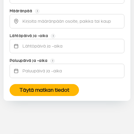
Määränpää
i
Lähtöpäivä ja -aika
i
Paluupäivä ja -aika
i
Täytä matkan tiedot