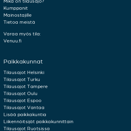
Mikä on tilausajo?
Kumppanit
Mainostajille
Tietoa meistä
Varaa myös tila:
Venuu.fi
Paikkakunnat
Tilausajot Helsinki
Tilausajot Turku
Tilausajot Tampere
Tilausajot Oulu
Tilausajot Espoo
Tilausajot Vantaa
Lisää paikkakuntia
Liikennöitsijät paikkakunnittain
Tilausajot Ruotsissa