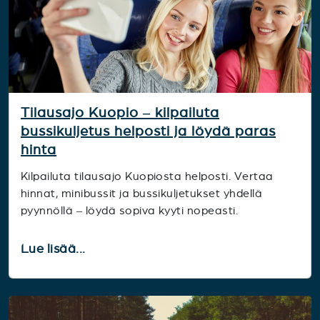
Tilausajo Kuopio – kilpailuta
bussikuljetus helposti ja löydä paras
hinta
Kilpailuta tilausajo Kuopiosta helposti. Vertaa
hinnat, minibussit ja bussikuljetukset yhdellä
pyynnöllä – löydä sopiva kyyti nopeasti.
Lue lisää...