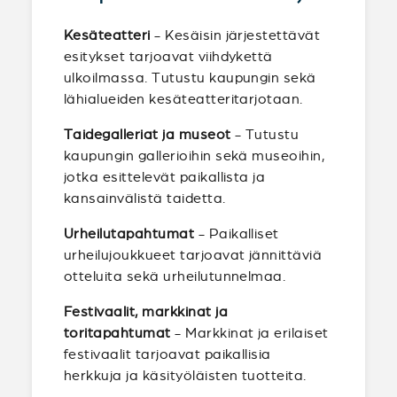
Kesäteatteri
- Kesäisin järjestettävät
esitykset tarjoavat viihdykettä
ulkoilmassa. Tutustu kaupungin sekä
lähialueiden kesäteatteritarjotaan.
Taidegalleriat ja museot
- Tutustu
kaupungin gallerioihin sekä museoihin,
jotka esittelevät paikallista ja
kansainvälistä taidetta.
Urheilutapahtumat
- Paikalliset
urheilujoukkueet tarjoavat jännittäviä
otteluita sekä urheilutunnelmaa.
Festivaalit, markkinat ja
toritapahtumat
- Markkinat ja erilaiset
festivaalit tarjoavat paikallisia
herkkuja ja käsityöläisten tuotteita.