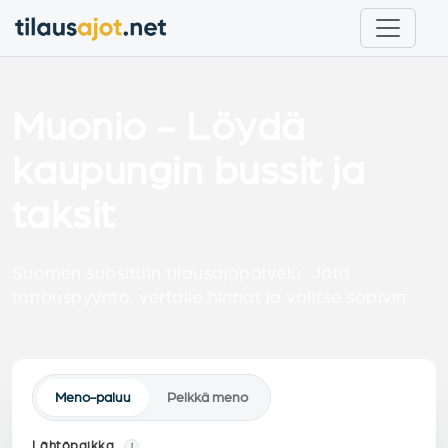
Muonio - Löydä
kaupungin bussit ja
taksit
Suomen suosituin tilausajopalvelu. Jätä
tarjouspyyntö, vertaile hinnat ja valitse sopivin.
Meno-paluu
Pelkkä meno
Lähtöpaikka
i