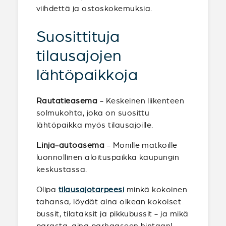
viihdettä ja ostoskokemuksia.
Suosittituja
tilausajojen
lähtöpaikkoja
Rautatieasema
- Keskeinen liikenteen
solmukohta, joka on suosittu
lähtöpaikka myös tilausajoille.
Linja-autoasema
- Monille matkoille
luonnollinen aloituspaikka kaupungin
keskustassa.
Olipa
tilausajotarpeesi
minkä kokoinen
tahansa, löydät aina oikean kokoiset
bussit, tilataksit ja pikkubussit - ja mikä
parasta, aina parhaaseen hintaan!