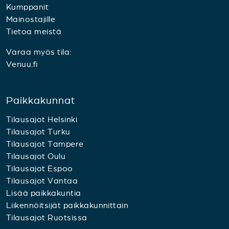
Kumppanit
Mainostajille
Tietoa meistä
Varaa myös tila:
Venuu.fi
Paikkakunnat
Tilausajot Helsinki
Tilausajot Turku
Tilausajot Tampere
Tilausajot Oulu
Tilausajot Espoo
Tilausajot Vantaa
Lisää paikkakuntia
Liikennöitsijät paikkakunnittain
Tilausajot Ruotsissa