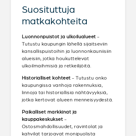
Suosituttuja
matkakohteita
Luonnonpuistot ja ulkoilualueet
-
Tutustu kaupungin lähellä sijaitseviin
kansallispuistoihin ja luonnonkauniisiin
alueisiin, jotka houkuttelevat
ulkoilmaihmisiä ja retkeilijöitä.
Historialliset kohteet
- Tutustu onko
kaupungissa vanhoja rakennuksia,
linnoja tai historiallisia nähtävyyksiä,
jotka kertovat alueen menneisyydestä.
Paikalliset markkinat ja
kauppakeskukset
-
Ostosmahdollisuudet, ravintolat ja
kahvilat tarjoavat monipuolista