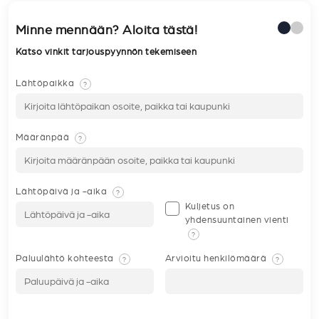
Minne mennään? Aloita tästä!
Katso vinkit tarjouspyynnön tekemiseen
Lähtöpaikka
?
Määränpää
?
Lähtöpäivä ja -aika
?
Kuljetus on
yhdensuuntainen vienti
?
Paluulähtö kohteesta
Arvioitu henkilömäärä
?
?