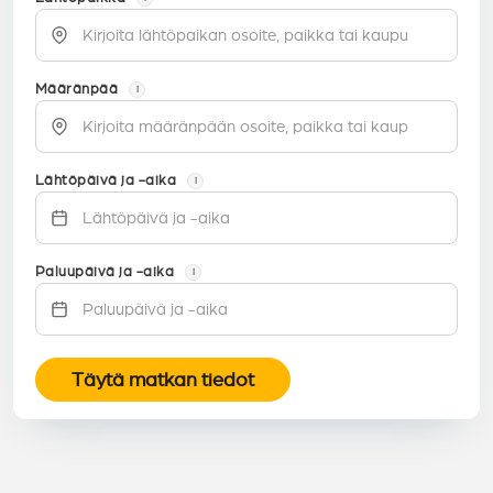
Määränpää
i
Lähtöpäivä ja -aika
i
Paluupäivä ja -aika
i
Täytä matkan tiedot