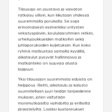
Tilausajo on joustava ja vaivaton
ratkaisu silloin, kun liikutaan yhdessä
suuremmalla porukalla. Se sopii
erinomaisesti esimerkiksi yritysten
virkistyspäiviin, koululaisryhmien retkiin,
urheilujoukkueiden matkoihin sekä
juhlaporukoiden kuljetuksiin. Kun koko
ryhmä matkustaa samalla kyydillä,
aikataulut pysyvät hallinnassa ja
matkanteko on sujuvaa alusta
loppuun.
Yksi tilausajon suurimmista eduista on
helppous. Reitti, aikataulu ja kalusto
suunnitellaan juuri teidän tarpeidenne
mukaan, joten vältytään
monimutkaisilta vaihdoilta ja erillisiltä
järjestelyiltä. Lisäksi kustannukset