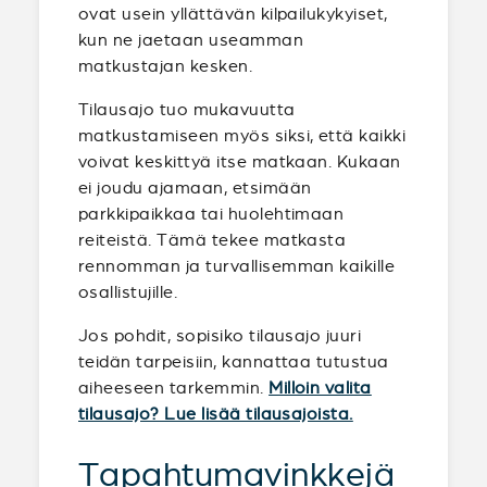
ovat usein yllättävän kilpailukykyiset,
kun ne jaetaan useamman
matkustajan kesken.
Tilausajo tuo mukavuutta
matkustamiseen myös siksi, että kaikki
voivat keskittyä itse matkaan. Kukaan
ei joudu ajamaan, etsimään
parkkipaikkaa tai huolehtimaan
reiteistä. Tämä tekee matkasta
rennomman ja turvallisemman kaikille
osallistujille.
Jos pohdit, sopisiko tilausajo juuri
teidän tarpeisiin, kannattaa tutustua
aiheeseen tarkemmin.
Milloin valita
tilausajo? Lue lisää tilausajoista.
Tapahtumavinkkejä