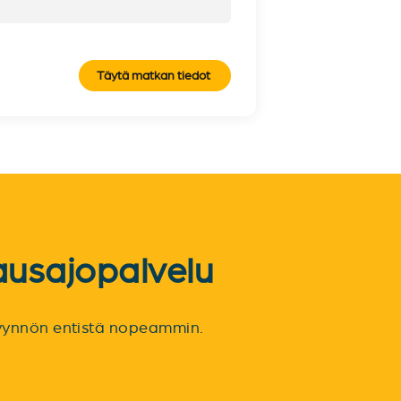
Täytä matkan tiedot
ausajopalvelu
spyynnön entistä nopeammin.