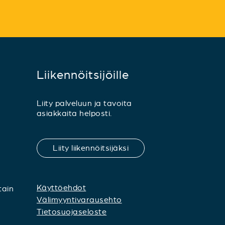
Liikennöitsijöille
Liity palveluun ja tavoita
asiakkaita helposti.
Liity liikennöitsijäksi
Käyttöehdot
tain
Välimyyntivarausehto
Tietosuojaseloste