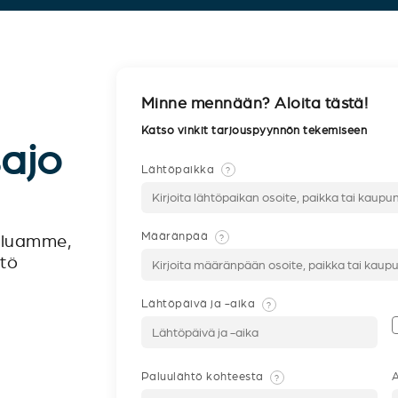
Minne mennään? Aloita tästä!
Katso vinkit tarjouspyynnön tekemiseen
sajo
Lähtöpaikka
?
Määränpää
?
veluamme,
ntö
Lähtöpäivä ja -aika
?
Paluulähtö kohteesta
A
?