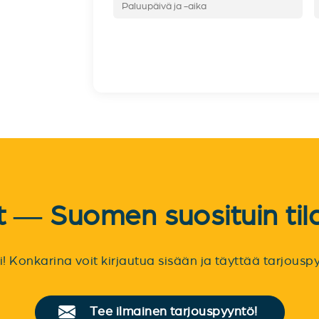
et — Suomen suosituin til
sti! Konkarina voit kirjautua sisään ja täyttää tarjou
Tee ilmainen tarjouspyyntö!