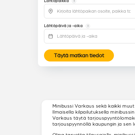
Lähtöpaikka
i
Lähtöpäivä ja -aika
i
Täytä matkan tiedot
Minibussi Varkaus sekä kaikki muut 
Ilmaisella kilpailutuksella minibus
Varkaus täytä tarjouspyyntölomake, n
tarjouspyynnöllä kaupungin ja sen l
Olipa tarvetta tilausajolle, minibuss