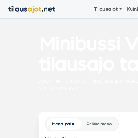
Tilausajot
Kuin
Minibussi 
tilausajo t
Suomen suosituin tilausajopalvelu.
valitse sopivin.
Meno-paluu
Pelkkä meno