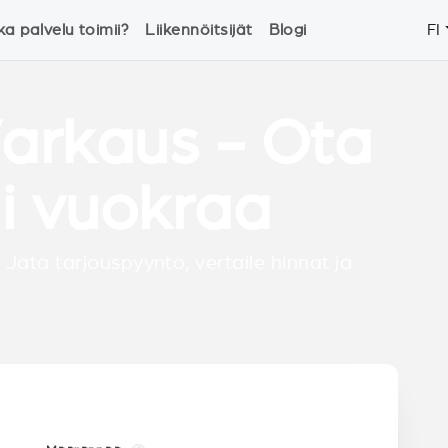
ka palvelu toimii?
Liikennöitsijät
Blogi
FI
Varkaus - Ota
ai vuokraa
 Jätä tarjouspyyntö, vertaile hinnat ja