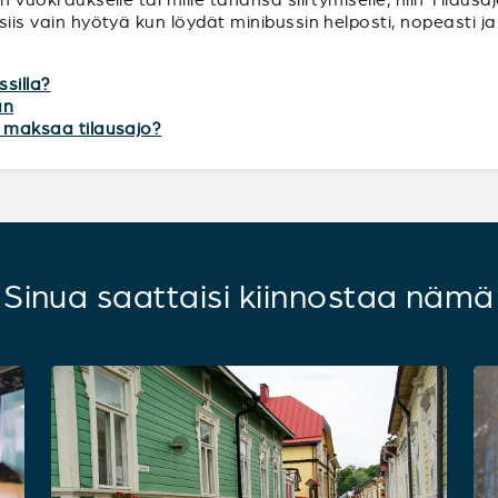
 siis vain hyötyä kun löydät minibussin helposti, nopeasti 
ssilla?
an
tä maksaa tilausajo?
Sinua saattaisi kiinnostaa nämä