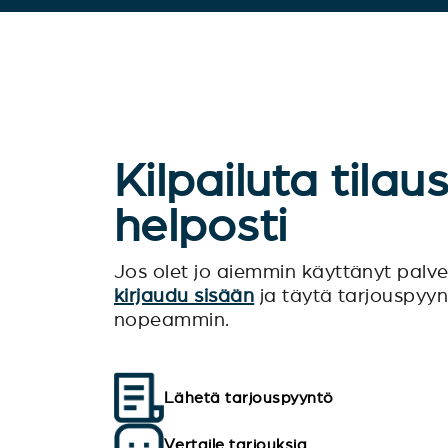
Kilpailuta tilau
helposti
Jos olet jo aiemmin käyttänyt pal
kirjaudu sisään
ja täytä tarjouspyy
nopeammin.
Lähetä tarjouspyyntö
Vertaile tarjouksia