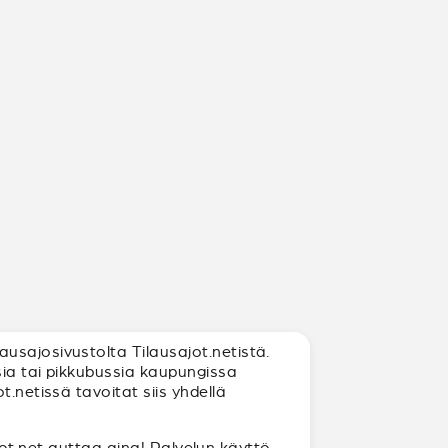
usajosivustolta Tilausajot.netistä.
sia tai pikkubussia kaupungissa
.netissä tavoitat siis yhdellä
ajot.net auttaa aina! Palvelun käyttö