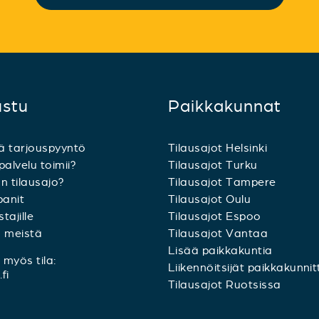
ustu
Paikkakunnat
ä tarjouspyyntö
Tilausajot Helsinki
palvelu toimii?
Tilausajot Turku
n tilausajo?
Tilausajot Tampere
anit
Tilausajot Oulu
tajille
Tilausajot Espoo
a meistä
Tilausajot Vantaa
Lisää paikkakuntia
myös tila:
Liikennöitsijät paikkakunnit
fi
Tilausajot Ruotsissa