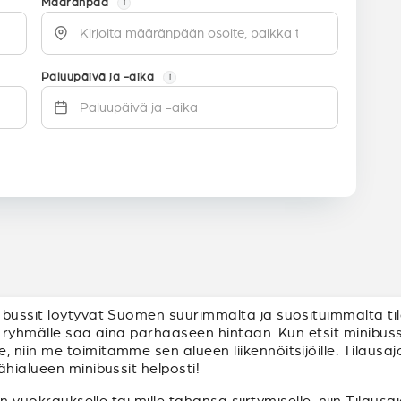
Määränpää
i
Paluupäivä ja -aika
i
bussit löytyvät Suomen suurimmalta ja suosituimmalta tila
sin ryhmälle saa aina parhaaseen hintaan. Kun etsit minibus
iin me toimitamme sen alueen liikennöitsijöille. Tilausajot
ähialueen minibussit helposti!
in vuokraukselle tai mille tahansa siirtymiselle, niin Tilaus