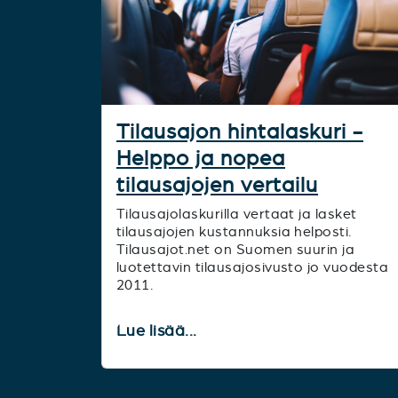
Tilausajon hintalaskuri -
Helppo ja nopea
tilausajojen vertailu
Tilausajolaskurilla vertaat ja lasket
tilausajojen kustannuksia helposti.
Tilausajot.net on Suomen suurin ja
luotettavin tilausajosivusto jo vuodesta
2011.
Lue lisää...