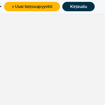
+ Uusi tarjouspyyntö
Kirjaudu