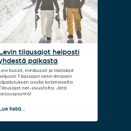
Levin tilausajot helposti
yhdestä paikasta
Levi bussit, minibussit ja tilataksit
helposti Tilausajot.netin ilmaisen
kilpailutuksen avulla kotimaiselta
Tilausajot.net-sivustolta. Jätä
tarjouspyyntö!
Lue lisää...