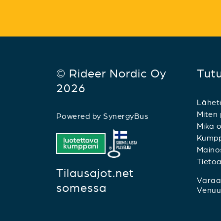
© Rideer Nordic Oy
Tut
2026
Lähet
Miten 
Powered by
SynergyBus
Mikä o
Kumpp
Mainos
Tieto
Tilausajot.net
Varaa 
somessa
Venuu.