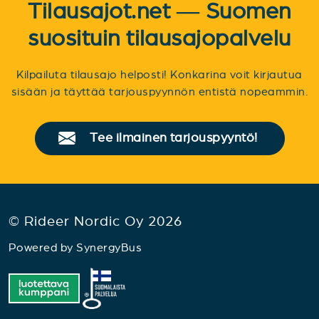
Tilausajot.net — Suomen
suosituin tilausajopalvelu
Kilpailuta tilausajo helposti! Konkarina voit kirjautua
sisään ja täyttää tarjouspyynnön entistä nopeammin.
Tee ilmainen tarjouspyyntö!
© Rideer Nordic Oy 2026
Powered by
SynergyBus