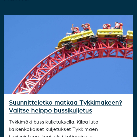
Suunnitteletko matkaa Tykkimäkeen?
Valitse helppo bussikuljetus
Tykkimäki bussikuljetuksella. Kilpailuta
kaikenkokoiset kuljetukset Tykkimäen
huvipuistoon ilmaiseksi kotimaisella