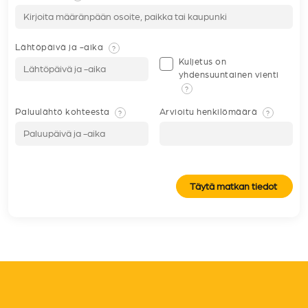
Lähtöpäivä ja -aika
?
Kuljetus on
yhdensuuntainen vienti
?
Paluulähtö kohteesta
Arvioitu henkilömäärä
?
?
Täytä matkan tiedot