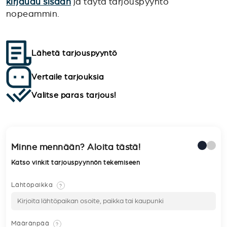
kirjaudu sisään
ja täytä tarjouspyyntö
nopeammin.
Lähetä tarjouspyyntö
Vertaile tarjouksia
Valitse paras tarjous!
Minne mennään? Aloita tästä!
Katso vinkit tarjouspyynnön tekemiseen
Lähtöpaikka
?
Määränpää
?