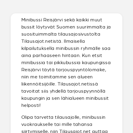
Minibussi Reisjärvi sekä kaikki muut
bussit löytyvät Suomen suurimmalta ja
suosituimmalta tilausajosivustolta
Tilausajot.netistä. Ilmaisella
kilpailutuksella minibussin ryhmälle saa
aina parhaaseen hintaan. Kun etsit
minibussia tai pikkubussia kaupungissa
Reisjärvi täytä tarjouspyyntölomake,
niin me toimitamme sen alueen
liikennöitsijöille. Tilausajot.netissä
tavoitat siis yhdellä tarjouspyynnöllä
kaupungin ja sen lähialueen minibussit
helposti!
Olipa tarvetta tilausajolle, minibussin
vuokraukselle tai mille tahansa
siirtymiselle, niin Tilausajot.net auttaa