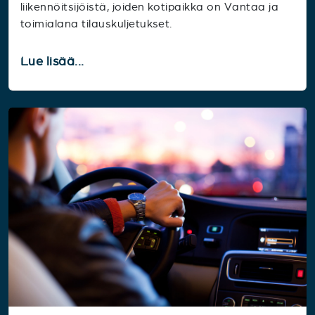
liikennöitsijöistä, joiden kotipaikka on Vantaa ja
toimialana tilauskuljetukset.
Lue lisää...