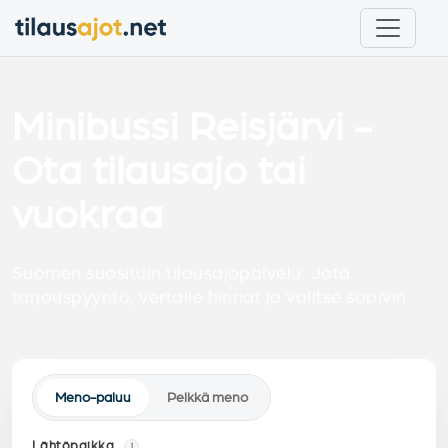
Minibussi Reisjärvi -
Ota tilausajo tai
vuokraa
Suomen suosituin tilausajopalvelu. Jätä
tarjouspyyntö, vertaile hinnat ja valitse sopivin.
Meno-paluu
Pelkkä meno
Lähtöpaikka
i