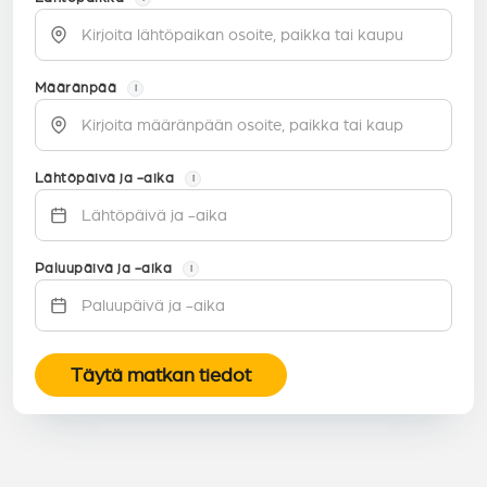
Määränpää
i
Lähtöpäivä ja -aika
i
Paluupäivä ja -aika
i
Täytä matkan tiedot