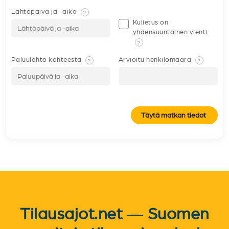
Lähtöpäivä ja -aika
?
Kuljetus on
yhdensuuntainen vienti
?
Paluulähtö kohteesta
Arvioitu henkilömäärä
?
?
Täytä matkan tiedot
Tilausajot.net — Suomen