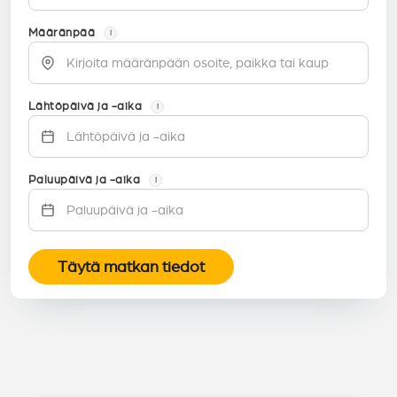
Määränpää
i
Lähtöpäivä ja -aika
i
Paluupäivä ja -aika
i
Täytä matkan tiedot