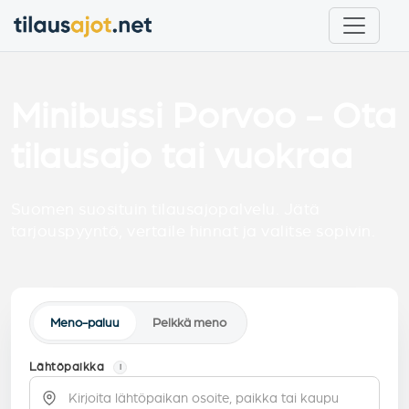
Minibussi Porvoo - Ota
tilausajo tai vuokraa
Suomen suosituin tilausajopalvelu. Jätä
tarjouspyyntö, vertaile hinnat ja valitse sopivin.
Meno-paluu
Pelkkä meno
Lähtöpaikka
i