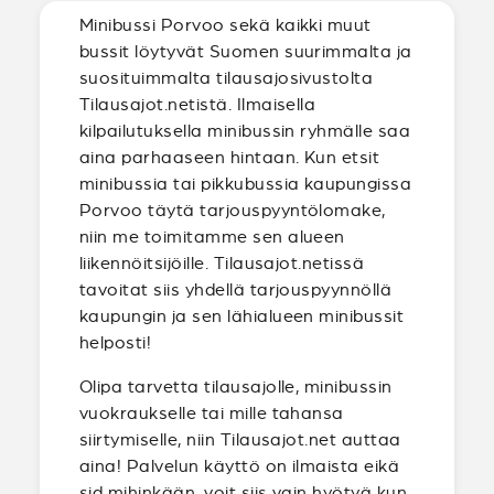
Minibussi Porvoo sekä kaikki muut
bussit löytyvät Suomen suurimmalta ja
suosituimmalta tilausajosivustolta
Tilausajot.netistä. Ilmaisella
kilpailutuksella minibussin ryhmälle saa
aina parhaaseen hintaan. Kun etsit
minibussia tai pikkubussia kaupungissa
Porvoo täytä tarjouspyyntölomake,
niin me toimitamme sen alueen
liikennöitsijöille. Tilausajot.netissä
tavoitat siis yhdellä tarjouspyynnöllä
kaupungin ja sen lähialueen minibussit
helposti!
Olipa tarvetta tilausajolle, minibussin
vuokraukselle tai mille tahansa
siirtymiselle, niin Tilausajot.net auttaa
aina! Palvelun käyttö on ilmaista eikä
sid mihinkään, voit siis vain hyötyä kun