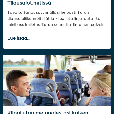
Tilausajot.netissä
Tavoita tarjouspyynnölläsi helposti Turun
tilausajoliikennöitsijät ja kilpailuta linja-auto- tai
minibussikuljetus Turun seudulta. Ilmainen palvelu!
Lue lisää...
Kilpailutamme puolestasi kaiken