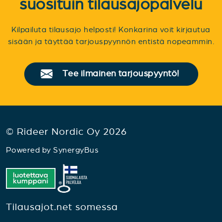
suosituin tilausajopalvelu
Kilpailuta tilausajo helposti! Konkarina voit kirjautua
sisään ja täyttää tarjouspyynnön entistä nopeammin.
Tee ilmainen tarjouspyyntö!
© Rideer Nordic Oy 2026
Powered by
SynergyBus
Tilausajot.net somessa