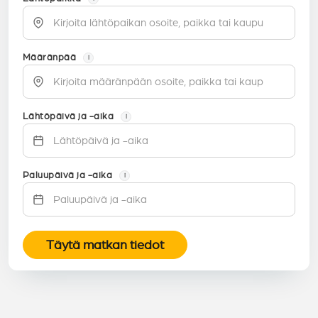
Määränpää
i
Lähtöpäivä ja -aika
i
Paluupäivä ja -aika
i
Täytä matkan tiedot