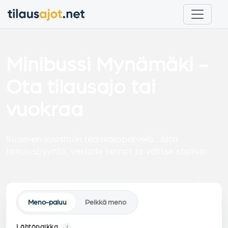
Minibussi Mynämäki -
Ota tilausajo tai
vuokraa
Suomen suosituin tilausajopalvelu. Jätä
tarjouspyyntö, vertaile hinnat ja valitse sopivin.
Meno-paluu
Pelkkä meno
Lähtöpaikka
i