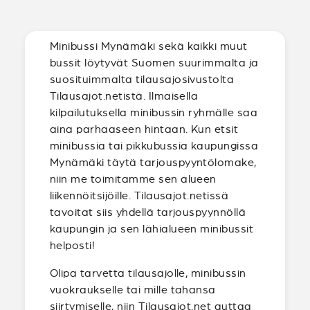
Minibussi Mynämäki sekä kaikki muut
bussit löytyvät Suomen suurimmalta ja
suosituimmalta tilausajosivustolta
Tilausajot.netistä. Ilmaisella
kilpailutuksella minibussin ryhmälle saa
aina parhaaseen hintaan. Kun etsit
minibussia tai pikkubussia kaupungissa
Mynämäki täytä tarjouspyyntölomake,
niin me toimitamme sen alueen
liikennöitsijöille. Tilausajot.netissä
tavoitat siis yhdellä tarjouspyynnöllä
kaupungin ja sen lähialueen minibussit
helposti!
Olipa tarvetta tilausajolle, minibussin
vuokraukselle tai mille tahansa
siirtymiselle, niin Tilausajot.net auttaa