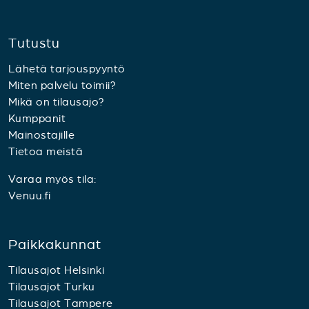
Tutustu
Lähetä tarjouspyyntö
Miten palvelu toimii?
Mikä on tilausajo?
Kumppanit
Mainostajille
Tietoa meistä
Varaa myös tila:
Venuu.fi
Paikkakunnat
Tilausajot Helsinki
Tilausajot Turku
Tilausajot Tampere