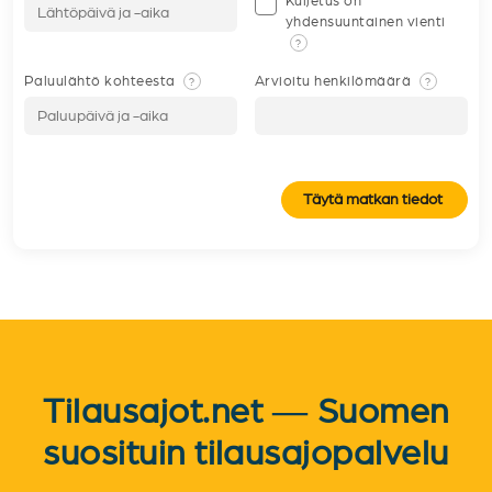
Kuljetus on
yhdensuuntainen vienti
?
Paluulähtö kohteesta
Arvioitu henkilömäärä
?
?
Täytä matkan tiedot
Tilausajot.net — Suomen
suosituin tilausajopalvelu