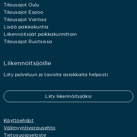
Tilausajot Oulu
Tilausajot Espoo
Tilausajot Vantaa
Lisää paikkakuntia
Liikennöitsijät paikkakunnittain
Tilausajot Ruotsissa
Liikennöitsijöille
Liity palveluun ja tavoita asiakkaita helposti.
Liity liikennöitsijäksi
Käyttöehdot
Välimyyntivarausehto
Tietosuojaseloste