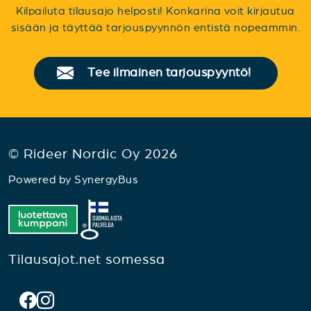
Kilpailuta tilausajo helposti! Konkarina voit kirjautua
sisään ja täyttää tarjouspyynnön entistä nopeammin.
Tee ilmainen tarjouspyyntö!
© Rideer Nordic Oy 2026
Powered by
SynergyBus
Tilausajot.net somessa