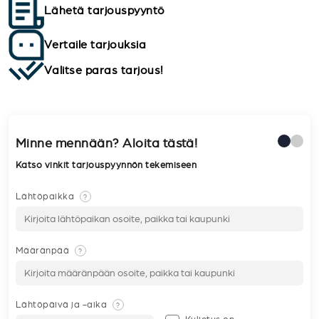
Lähetä tarjouspyyntö
Vertaile tarjouksia
Valitse paras tarjous!
Minne mennään? Aloita tästä!
Katso vinkit tarjouspyynnön tekemiseen
Lähtöpaikka
?
Määränpää
?
Lähtöpäivä ja -aika
?