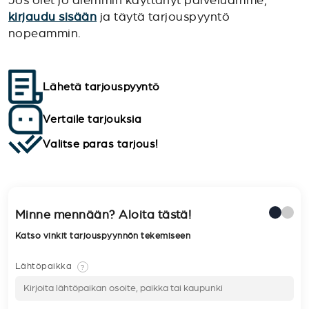
Jos olet jo aiemmin käyttänyt palveluamme,
kirjaudu sisään
ja täytä tarjouspyyntö
nopeammin.
Lähetä tarjouspyyntö
Vertaile tarjouksia
Valitse paras tarjous!
Minne mennään? Aloita tästä!
Katso vinkit tarjouspyynnön tekemiseen
Lähtöpaikka
?