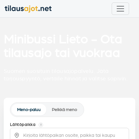
Minibussi Lieto - Ota
tilausajo tai vuokraa
Suomen suosituin tilausajopalvelu. Jätä
tarjouspyyntö, vertaile hinnat ja valitse sopivin.
Meno-paluu
Pelkkä meno
Lähtöpaikka
i