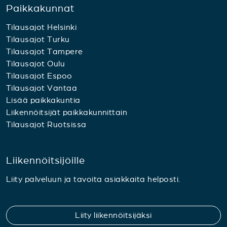
Paikkakunnat
Tilausajot Helsinki
Tilausajot Turku
Tilausajot Tampere
Tilausajot Oulu
Tilausajot Espoo
Tilausajot Vantaa
Lisää paikkakuntia
Liikennöitsijät paikkakunnittain
Tilausajot Ruotsissa
Liikennöitsijöille
Liity palveluun ja tavoita asiakkaita helposti.
Liity liikennöitsijäksi