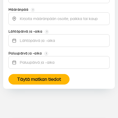
Määränpää
i
Lähtöpäivä ja -aika
i
Paluupäivä ja -aika
i
Täytä matkan tiedot