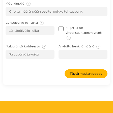
Määränpää
?
Lähtöpäivä ja -aika
?
Kuljetus on
yhdensuuntainen vienti
?
Paluulähtö kohteesta
Arvioitu henkilömäärä
?
?
Täytä matkan tiedot