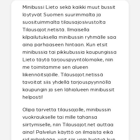
Minibussi Lieto sekä kaikki muut bussit
löytyvät Suomen suurimmalta ja
suosituimmalta tilausajosivustolta
Tilausajot.netistä. Ilmaisella
kilpailutuksella minibussin ryhmälle saa
aina parhaaseen hintaan. Kun etsit
minibussia tai pikkubussia kaupungissa
Lieto täytä tarjouspyyntölomake, niin
me toimitamme sen alueen
liikennöitsijöille. Tilausajot.netissä
tavoitat siis yhdellä tarjouspyynnöllä
kaupungin ja sen lähialueen minibussit
helposti!
Olipa tarvetta tilausajolle, minibussin
vuokraukselle tai mille tahansa
siirtymiselle, niin Tilausajot.net auttaa
aina! Palvelun käyttö on ilmaista eikä
sid mihinkään, voit siis vain hyötyä kun