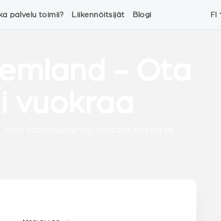
ka palvelu toimii?
Liikennöitsijät
Blogi
FI
Lemland - Ota
ai vuokraa
 Jätä tarjouspyyntö, vertaile hinnat ja