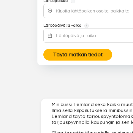
Lähtöpaikka
i
Lähtöpäivä ja -aika
i
Täytä matkan tiedot
Minibussi Lemland sekä kaikki muut 
Ilmaisella kilpailutuksella minibus
Lemland täytä tarjouspyyntölomake, n
tarjouspyynnöllä kaupungin ja sen l
Olipa tarvetta tilausajolle, minibuss