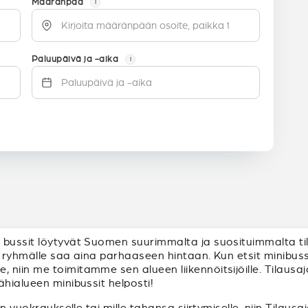
Määränpää
i
Paluupäivä ja -aika
i
bussit löytyvät Suomen suurimmalta ja suosituimmalta tila
sin ryhmälle saa aina parhaaseen hintaan. Kun etsit minibus
iin me toimitamme sen alueen liikennöitsijöille. Tilausajot
ähialueen minibussit helposti!
in vuokraukselle tai mille tahansa siirtymiselle, niin Tilaus