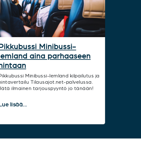
Pikkubussi Minibussi-
lemland aina parhaaseen
hintaan
Pikkubussi Minibussi-lemland kilpailutus ja
hintavertailu Tilausajot.net-palvelussa.
Jätä ilmainen tarjouspyyntö jo tänään!
Lue lisää...