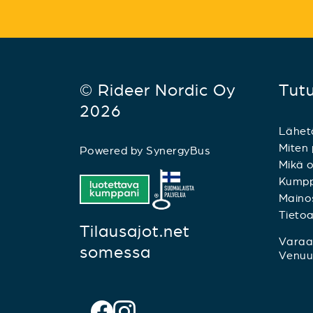
© Rideer Nordic Oy
Tut
2026
Lähet
Miten 
Powered by
SynergyBus
Mikä o
Kumpp
Mainos
Tieto
Tilausajot.net
Varaa 
somessa
Venuu.