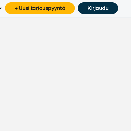
+ Uusi tarjouspyyntö
Kirjaudu