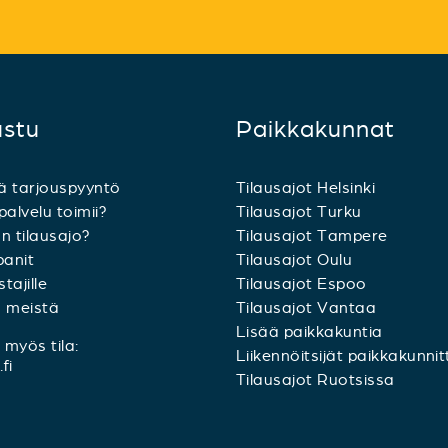
ustu
Paikkakunnat
ä tarjouspyyntö
Tilausajot Helsinki
palvelu toimii?
Tilausajot Turku
n tilausajo?
Tilausajot Tampere
anit
Tilausajot Oulu
tajille
Tilausajot Espoo
a meistä
Tilausajot Vantaa
Lisää paikkakuntia
myös tila:
Liikennöitsijät paikkakunnit
fi
Tilausajot Ruotsissa