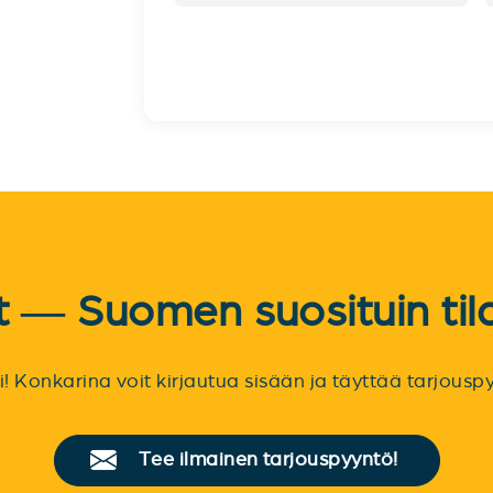
et — Suomen suosituin til
sti! Konkarina voit kirjautua sisään ja täyttää tarjou
Tee ilmainen tarjouspyyntö!