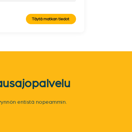
Täytä matkan tiedot
ausajopalvelu
spyynnön entistä nopeammin.