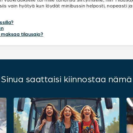
 siis vain hyötyä kun löydät minibussin helposti, nopeasti 
ssilla?
an
tä maksaa tilausajo?
Sinua saattaisi kiinnostaa nämä