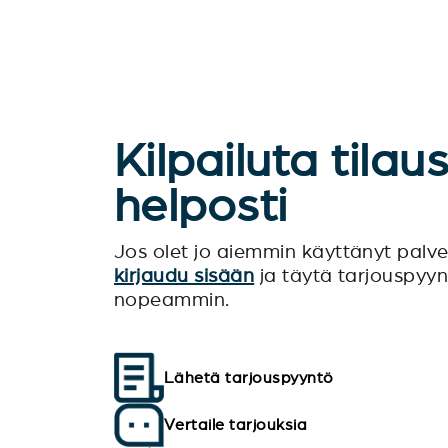
Kilpailuta tilau
helposti
Jos olet jo aiemmin käyttänyt pal
kirjaudu sisään
ja täytä tarjouspyy
nopeammin.
Lähetä tarjouspyyntö
Vertaile tarjouksia