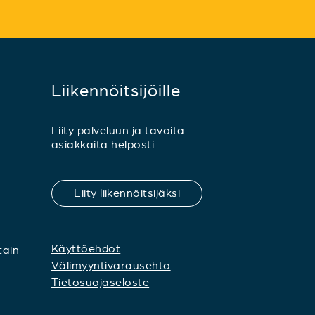
Liikennöitsijöille
Liity palveluun ja tavoita
asiakkaita helposti.
Liity liikennöitsijäksi
Käyttöehdot
tain
Välimyyntivarausehto
Tietosuojaseloste