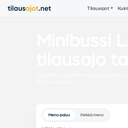
Tilausajot
Kuin
Minibussi 
tilausajo t
Suomen suosituin tilausajopalvelu.
valitse sopivin.
Meno-paluu
Pelkkä meno