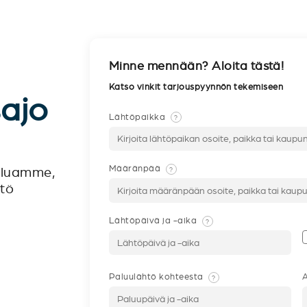
Minne mennään? Aloita tästä!
Katso vinkit tarjouspyynnön tekemiseen
sajo
Lähtöpaikka
?
Määränpää
?
veluamme,
ntö
Lähtöpäivä ja -aika
?
Paluulähtö kohteesta
A
?