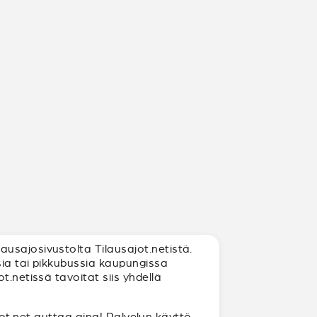
usajosivustolta Tilausajot.netistä.
sia tai pikkubussia kaupungissa
.netissä tavoitat siis yhdellä
ajot.net auttaa aina! Palvelun käyttö