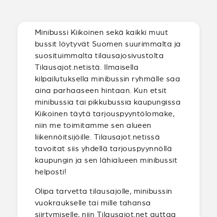
Minibussi Kiikoinen sekä kaikki muut
bussit löytyvät Suomen suurimmalta ja
suosituimmalta tilausajosivustolta
Tilausajot.netistä. Ilmaisella
kilpailutuksella minibussin ryhmälle saa
aina parhaaseen hintaan. Kun etsit
minibussia tai pikkubussia kaupungissa
Kiikoinen täytä tarjouspyyntölomake,
niin me toimitamme sen alueen
liikennöitsijöille. Tilausajot.netissä
tavoitat siis yhdellä tarjouspyynnöllä
kaupungin ja sen lähialueen minibussit
helposti!
Olipa tarvetta tilausajolle, minibussin
vuokraukselle tai mille tahansa
siirtymiselle, niin Tilausajot.net auttaa