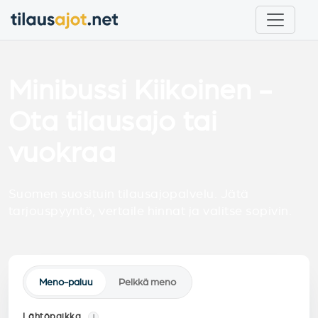
Minibussi Kiikoinen -
Ota tilausajo tai
vuokraa
Suomen suosituin tilausajopalvelu. Jätä
tarjouspyyntö, vertaile hinnat ja valitse sopivin.
Meno-paluu
Pelkkä meno
Lähtöpaikka
i