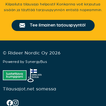
Kilpailuta tilausajo helposti! Konkarina voit kirjautua
sisään ja täyttää tarjouspyynnön entistä nopeammin.
Tee ilmainen tarjouspyyntö!
© Rideer Nordic Oy 2026
Powered by
SynergyBus
Tilausajot.net somessa