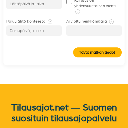
Kuljetus on
yhdensuuntainen vienti
?
Paluulähtö kohteesta
Arvioitu henkilömäärä
?
?
Täytä matkan tiedot
Tilausajot.net — Suomen
suosituin tilausajopalvelu