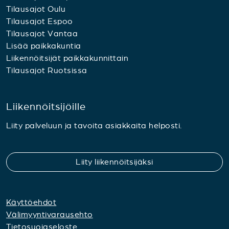
Tilausajot Oulu
Tilausajot Espoo
Tilausajot Vantaa
Lisää paikkakuntia
Liikennöitsijät paikkakunnittain
Tilausajot Ruotsissa
Liikennöitsijöille
Liity palveluun ja tavoita asiakkaita helposti.
Liity liikennöitsijäksi
Käyttöehdot
Välimyyntivarausehto
Tietosuojaseloste