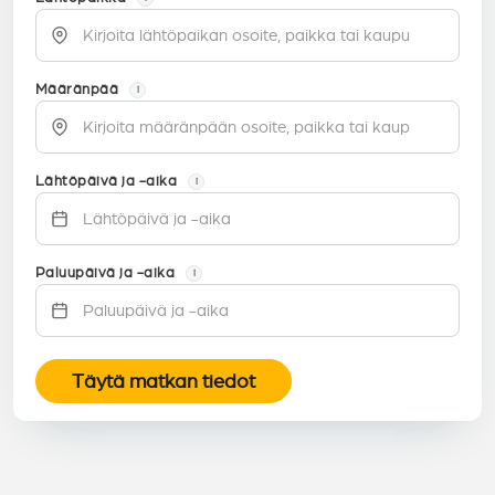
Määränpää
i
Lähtöpäivä ja -aika
i
Paluupäivä ja -aika
i
Täytä matkan tiedot