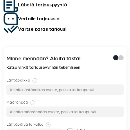
Lähetä tarjouspyyntö
Vertaile tarjouksia
Valitse paras tarjous!
Minne mennään? Aloita tästä!
Katso vinkit tarjouspyynnön tekemiseen
Lähtöpaikka
?
Määränpää
?
Lähtöpäivä ja -aika
?