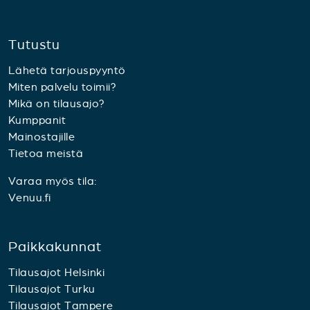
Tutustu
Lähetä tarjouspyyntö
Miten palvelu toimii?
Mikä on tilausajo?
Kumppanit
Mainostajille
Tietoa meistä
Varaa myös tila:
Venuu.fi
Paikkakunnat
Tilausajot Helsinki
Tilausajot Turku
Tilausajot Tampere