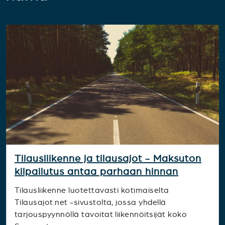
Tilausliikenne ja tilausajot - Maksuton
kilpailutus antaa parhaan hinnan
Tilausliikenne luotettavasti kotimaiselta
Tilausajot.net -sivustolta, jossa yhdellä
tarjouspyynnöllä tavoitat liikennöitsijät koko