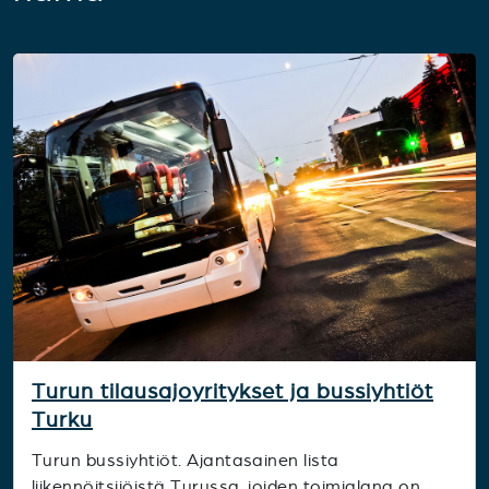
Turun tilausajoyritykset ja bussiyhtiöt
Turku
Turun bussiyhtiöt. Ajantasainen lista
liikennöitsijöistä Turussa, joiden toimialana on