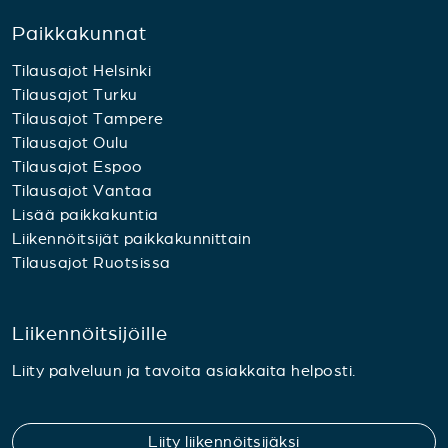
Paikkakunnat
Tilausajot Helsinki
Tilausajot Turku
Tilausajot Tampere
Tilausajot Oulu
Tilausajot Espoo
Tilausajot Vantaa
Lisää paikkakuntia
Liikennöitsijät paikkakunnittain
Tilausajot Ruotsissa
Liikennöitsijöille
Liity palveluun ja tavoita asiakkaita helposti.
Liity liikennöitsijäksi