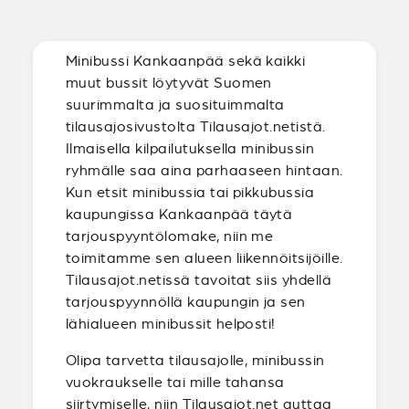
Minibussi Kankaanpää sekä kaikki
muut bussit löytyvät Suomen
suurimmalta ja suosituimmalta
tilausajosivustolta Tilausajot.netistä.
Ilmaisella kilpailutuksella minibussin
ryhmälle saa aina parhaaseen hintaan.
Kun etsit minibussia tai pikkubussia
kaupungissa Kankaanpää täytä
tarjouspyyntölomake, niin me
toimitamme sen alueen liikennöitsijöille.
Tilausajot.netissä tavoitat siis yhdellä
tarjouspyynnöllä kaupungin ja sen
lähialueen minibussit helposti!
Olipa tarvetta tilausajolle, minibussin
vuokraukselle tai mille tahansa
siirtymiselle, niin Tilausajot.net auttaa