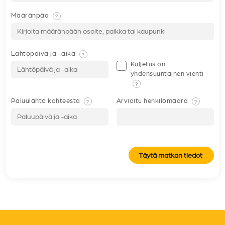
Määränpää
?
Lähtöpäivä ja -aika
?
Kuljetus on
yhdensuuntainen vienti
?
Paluulähtö kohteesta
Arvioitu henkilömäärä
?
?
Täytä matkan tiedot