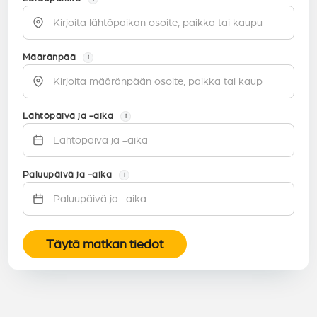
Määränpää
i
Lähtöpäivä ja -aika
i
Paluupäivä ja -aika
i
Täytä matkan tiedot