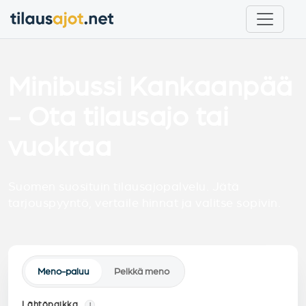
Minibussi Kankaanpää
- Ota tilausajo tai
vuokraa
Suomen suosituin tilausajopalvelu. Jätä
tarjouspyyntö, vertaile hinnat ja valitse sopivin.
Meno-paluu
Pelkkä meno
Lähtöpaikka
i