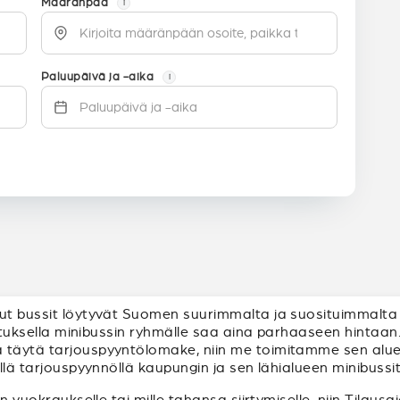
Määränpää
i
Paluupäivä ja -aika
i
uut bussit löytyvät Suomen suurimmalta ja suosituimmalta 
ilutuksella minibussin ryhmälle saa aina parhaaseen hintaan.
täytä tarjouspyyntölomake, niin me toimitamme sen alueen 
ellä tarjouspyynnöllä kaupungin ja sen lähialueen minibussit
in vuokraukselle tai mille tahansa siirtymiselle, niin Tilaus