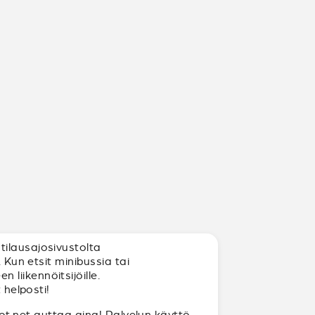
tilausajosivustolta
 Kun etsit minibussia tai
liikennöitsijöille.
 helposti!
ajot.net auttaa aina! Palvelun käyttö