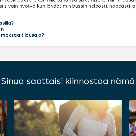
 siis vain hyötyä kun löydät minibussin helposti, nopeasti 
ssilla?
an
tä maksaa tilausajo?
Sinua saattaisi kiinnostaa nämä