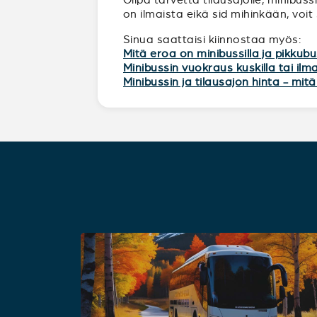
on ilmaista eikä sid mihinkään, voit
Sinua saattaisi kiinnostaa myös:
Mitä eroa on minibussilla ja pikkubu
Minibussin vuokraus kuskilla tai ilm
Minibussin ja tilausajon hinta - mi