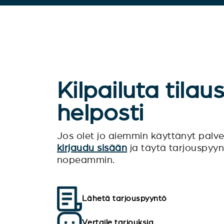
Kilpailuta tilau
helposti
Jos olet jo aiemmin käyttänyt pal
kirjaudu sisään
ja täytä tarjouspyy
nopeammin.
Lähetä tarjouspyyntö
Vertaile tarjouksia