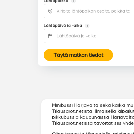
Lähtöpaikka
i
Lähtöpäivä ja -aika
i
Täytä matkan tiedot
Minibussi Harjavalta sekä kaikki m
Tilausajot.netistä. Ilmaisella kilpa
pikkubussia kaupungissa Harjavalta 
Tilausajot.netissä tavoitat siis yhd
Olipa tarvetta tilausajolle, minibuss