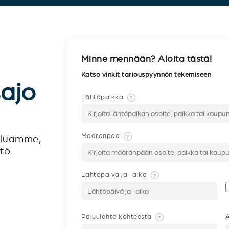
Minne mennään? Aloita tästä!
Katso vinkit tarjouspyynnön tekemiseen
sajo
Lähtöpaikka
?
Määränpää
?
veluamme,
ntö
Lähtöpäivä ja -aika
?
Paluulähtö kohteesta
A
?