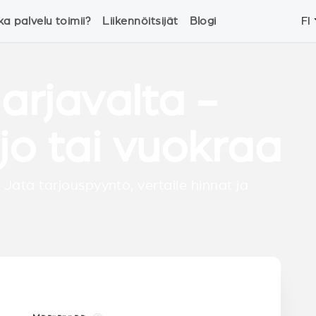
ka palvelu toimii?
Liikennöitsijät
Blogi
FI
arjavalta -
jo tai vuokraa
 Jätä tarjouspyyntö, vertaile hinnat ja