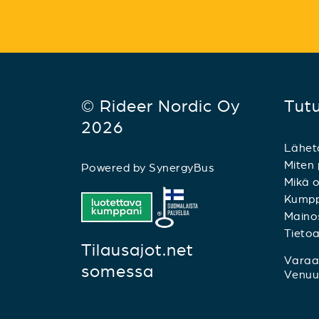
© Rideer Nordic Oy
Tut
2026
Lähet
Miten 
Powered by
SynergyBus
Mikä o
Kumpp
Mainos
Tieto
Tilausajot.net
Varaa 
somessa
Venuu.