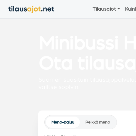
Tilausajot
Kuin
Minibussi H
Ota tilausa
Suomen suosituin tilausajopalvelu.
valitse sopivin.
Meno-paluu
Pelkkä meno