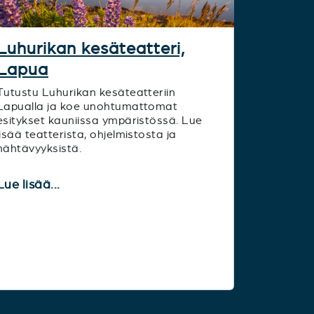
Luhurikan kesäteatteri,
Lapua
Tutustu Luhurikan kesäteatteriin
Lapualla ja koe unohtumattomat
esitykset kauniissa ympäristössä. Lue
lisää teatterista, ohjelmistosta ja
nähtävyyksistä.
Lue lisää...