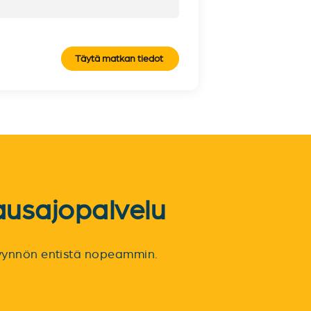
Täytä matkan tiedot
ausajopalvelu
spyynnön entistä nopeammin.