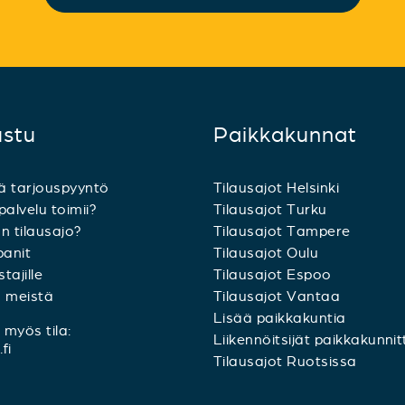
ustu
Paikkakunnat
ä tarjouspyyntö
Tilausajot Helsinki
palvelu toimii?
Tilausajot Turku
n tilausajo?
Tilausajot Tampere
anit
Tilausajot Oulu
tajille
Tilausajot Espoo
a meistä
Tilausajot Vantaa
Lisää paikkakuntia
myös tila:
Liikennöitsijät paikkakunnit
fi
Tilausajot Ruotsissa