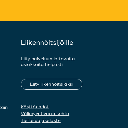
Liikennöitsijöille
Liity palveluun ja tavoita
asiakkaita helposti.
Liity liikennöitsijäksi
Käyttöehdot
tain
Välimyyntivarausehto
Tietosuojaseloste