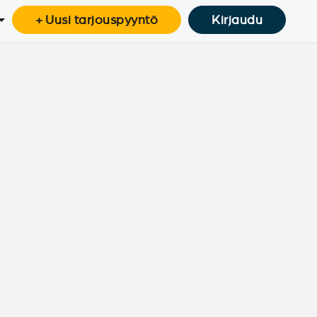
+ Uusi tarjouspyyntö
Kirjaudu