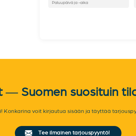
et — Suomen suosituin til
sti! Konkarina voit kirjautua sisään ja täyttää tarjou
Tee ilmainen tarjouspyyntö!