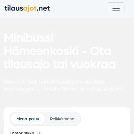
Minibussi
Hämeenkoski - Ota
tilausajo tai vuokraa
Suomen suosituin tilausajopalvelu. Jätä
tarjouspyyntö, vertaile hinnat ja valitse sopivin.
Meno-paluu
Pelkkä meno
Lähtöpaikka
i