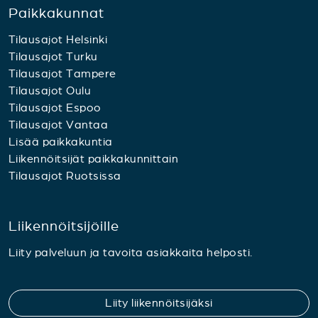
Paikkakunnat
Tilausajot Helsinki
Tilausajot Turku
Tilausajot Tampere
Tilausajot Oulu
Tilausajot Espoo
Tilausajot Vantaa
Lisää paikkakuntia
Liikennöitsijät paikkakunnittain
Tilausajot Ruotsissa
Liikennöitsijöille
Liity palveluun ja tavoita asiakkaita helposti.
Liity liikennöitsijäksi