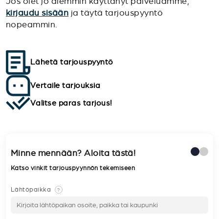
Jos olet jo aiemmin käyttänyt palveluamme,
kirjaudu sisään
ja täytä tarjouspyyntö
nopeammin.
Lähetä tarjouspyyntö
Vertaile tarjouksia
Valitse paras tarjous!
Minne mennään? Aloita tästä!
Katso vinkit tarjouspyynnön tekemiseen
Lähtöpaikka
?