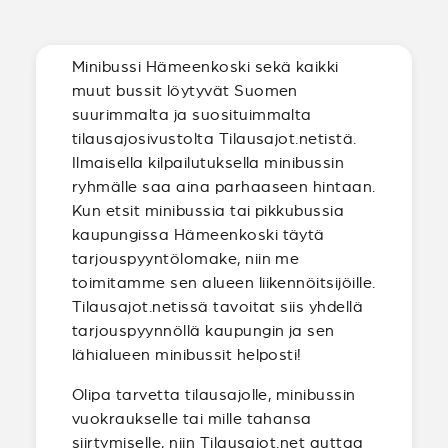
Minibussi Hämeenkoski sekä kaikki
muut bussit löytyvät Suomen
suurimmalta ja suosituimmalta
tilausajosivustolta Tilausajot.netistä.
Ilmaisella kilpailutuksella minibussin
ryhmälle saa aina parhaaseen hintaan.
Kun etsit minibussia tai pikkubussia
kaupungissa Hämeenkoski täytä
tarjouspyyntölomake, niin me
toimitamme sen alueen liikennöitsijöille.
Tilausajot.netissä tavoitat siis yhdellä
tarjouspyynnöllä kaupungin ja sen
lähialueen minibussit helposti!
Olipa tarvetta tilausajolle, minibussin
vuokraukselle tai mille tahansa
siirtymiselle, niin Tilausajot.net auttaa