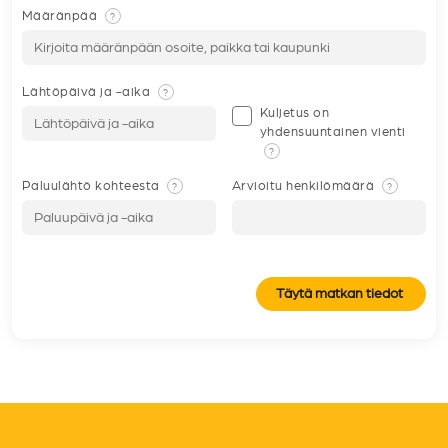
Määränpää
?
Lähtöpäivä ja -aika
?
Kuljetus on
yhdensuuntainen vienti
?
Paluulähtö kohteesta
Arvioitu henkilömäärä
?
?
Täytä matkan tiedot