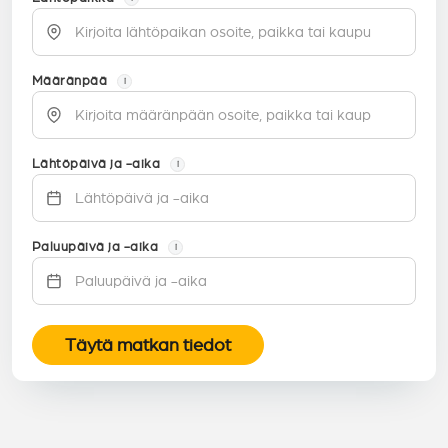
Määränpää
i
Lähtöpäivä ja -aika
i
Paluupäivä ja -aika
i
Täytä matkan tiedot