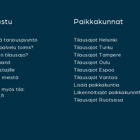
ustu
Paikkakunnat
ä tarjouspyyntö
Tilausajot Helsinki
palvelu toimii?
Tilausajot Turku
n tilausajo?
Tilausajot Tampere
anit
Tilausajot Oulu
tajille
Tilausajot Espoo
a meistä
Tilausajot Vantaa
Lisää paikkakuntia
myös tila:
Liikennöitsijät paikkakunnit
fi
Tilausajot Ruotsissa