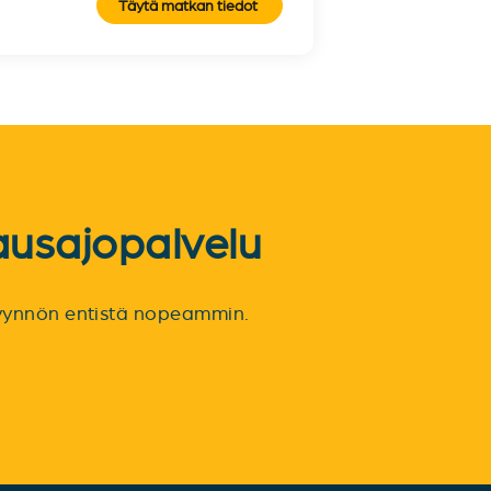
Täytä matkan tiedot
ausajopalvelu
spyynnön entistä nopeammin.