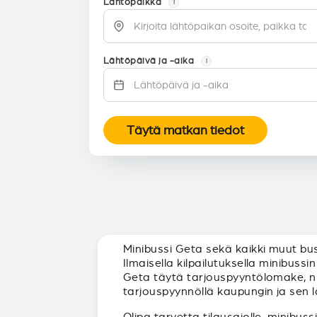
Lähtöpaikka
i
Lähtöpäivä ja -aika
i
Täytä matkan tiedot
Minibussi Geta sekä kaikki muut bus
Ilmaisella kilpailutuksella minibus
Geta täytä tarjouspyyntölomake, niin
tarjouspyynnöllä kaupungin ja sen l
Olipa tarvetta tilausajolle, minibuss