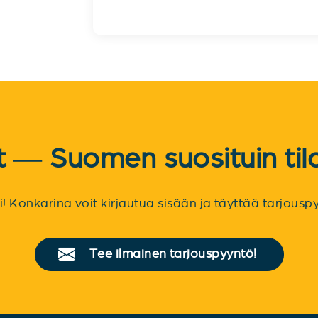
et — Suomen suosituin til
sti! Konkarina voit kirjautua sisään ja täyttää tarjou
Tee ilmainen tarjouspyyntö!