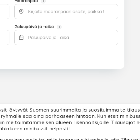
Määränpää
i
Paluupäivä ja -aika
i
sit löytyvät Suomen suurimmalta ja suosituimmalta tilausa
sin ryhmälle saa aina parhaaseen hintaan. Kun etsit minibus
 me toimitamme sen alueen liikennöitsijöille. Tilausajot.ne
ähialueen minibussit helposti!
in vuokraukselle tai mille tahansa siirtymiselle, niin Tilaus