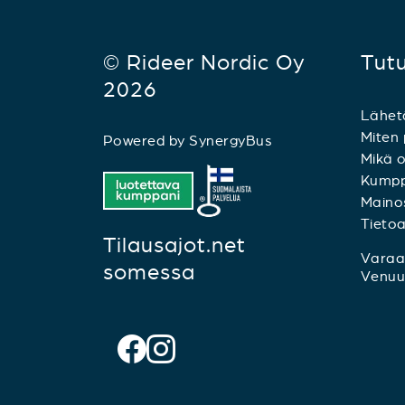
© Rideer Nordic Oy
Tut
2026
Lähet
Miten 
Powered by
SynergyBus
Mikä o
Kumpp
Mainos
Tieto
Tilausajot.net
Varaa 
somessa
Venuu.