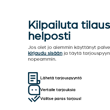
Kilpailuta tilau
helposti
Jos olet jo aiemmin käyttänyt pal
kirjaudu sisään
ja täytä tarjouspyy
nopeammin.
Lähetä tarjouspyyntö
Vertaile tarjouksia
Valitse paras tarjous!