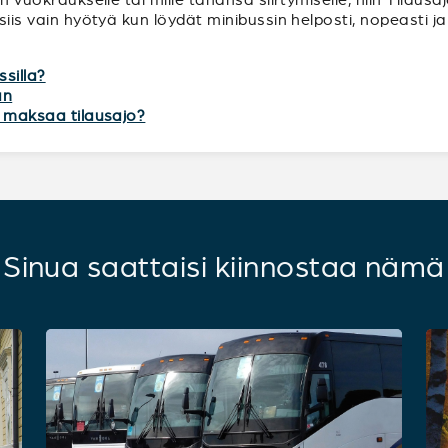
 siis vain hyötyä kun löydät minibussin helposti, nopeasti 
ssilla?
an
tä maksaa tilausajo?
Sinua saattaisi kiinnostaa nämä