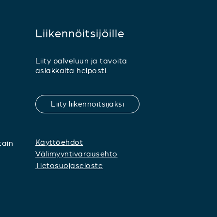
Liikennöitsijöille
Liity palveluun ja tavoita
asiakkaita helposti.
Liity liikennöitsijäksi
Käyttöehdot
tain
Välimyyntivarausehto
Tietosuojaseloste