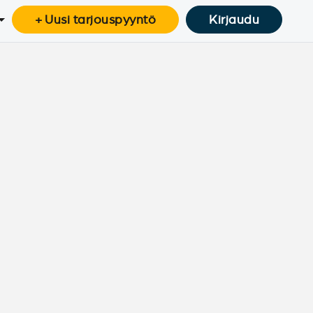
+ Uusi tarjouspyyntö
Kirjaudu