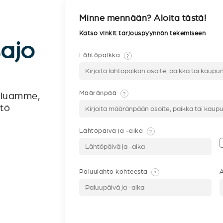
Minne mennään? Aloita tästä!
Katso vinkit tarjouspyynnön tekemiseen
sajo
Lähtöpaikka
?
Määränpää
?
veluamme,
ntö
Lähtöpäivä ja -aika
?
Paluulähtö kohteesta
A
?