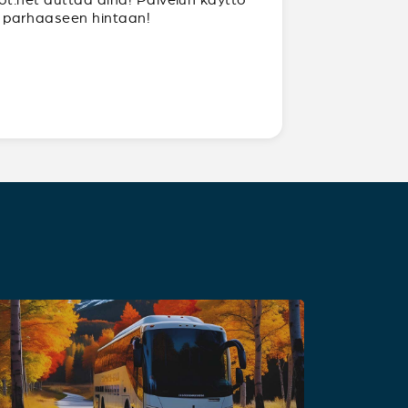
ja parhaaseen hintaan!