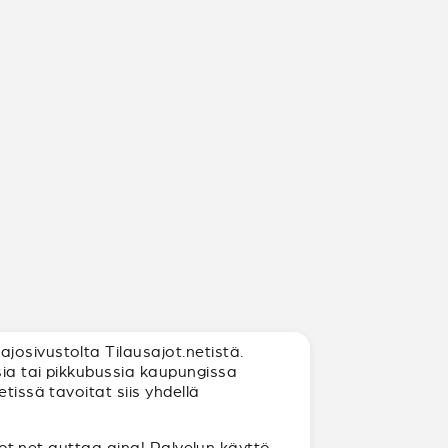
josivustolta Tilausajot.netistä.
sia tai pikkubussia kaupungissa
tissä tavoitat siis yhdellä
ajot.net auttaa aina! Palvelun käyttö