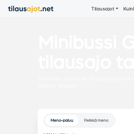
Tilausajot
Kuin
Minibussi 
tilausajo t
Suomen suosituin tilausajopalvelu.
valitse sopivin.
Meno-paluu
Pelkkä meno