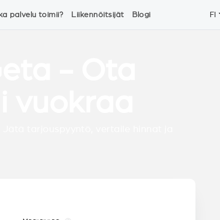
ka palvelu toimii?
Liikennöitsijät
Blogi
FI
Geta - Ota
ai vuokraa
 Jätä tarjouspyyntö, vertaile hinnat ja