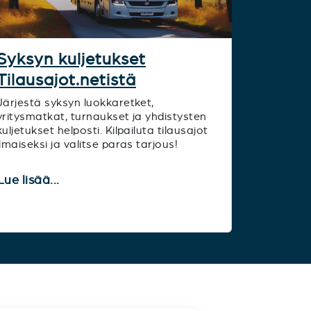
Syksyn kuljetukset
Tilausajot.netistä
Järjestä syksyn luokkaretket,
yritysmatkat, turnaukset ja yhdistysten
kuljetukset helposti. Kilpailuta tilausajot
ilmaiseksi ja valitse paras tarjous!
Lue lisää...