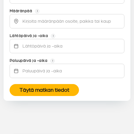
Määränpää
i
Lähtöpäivä ja -aika
i
Paluupäivä ja -aika
i
Täytä matkan tiedot