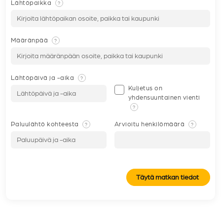
Lähtöpaikka
?
Määränpää
?
Lähtöpäivä ja -aika
?
Kuljetus on
yhdensuuntainen vienti
?
Paluulähtö kohteesta
Arvioitu henkilömäärä
?
?
Täytä matkan tiedot