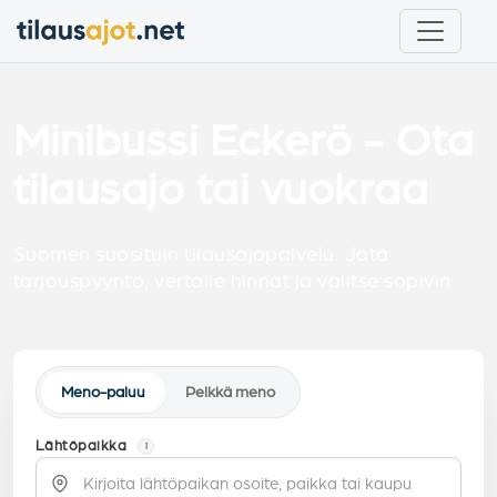
Minibussi Eckerö - Ota
tilausajo tai vuokraa
Suomen suosituin tilausajopalvelu. Jätä
tarjouspyyntö, vertaile hinnat ja valitse sopivin.
Meno-paluu
Pelkkä meno
Lähtöpaikka
i