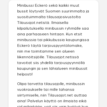
Minibussi Eckerö sekä kaikki muut
bussit löytyvät Suomen suurimmalta ja
suosituimmalta tilausajosivustolta
Tilausajot.netistä. Ilmaisella
kilpailutuksella minibussin ryhmälle saa
aina parhaaseen hintaan. Kun etsit
minibussia tai pikkubussia kaupungissa
Eckerö täytä tarjouspyyntölomake,
niin me toimitamme sen alueen
liikennöitsijöille. Tilausajot.netissä
tavoitat siis yhdellä tarjouspyynnöllä
kaupungin ja sen lähialueen minibussit
helposti!
Olipa tarvetta tilausajolle, minibussin
vuokraukselle tai mille tahansa
siirtymiselle, niin Tilausajot.net auttaa
aina! Palvelun käyttö on ilmaista eikä
sid mihinkään, voit siis vain hyötyä kun