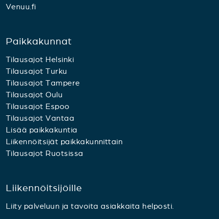
Venuu.fi
Paikkakunnat
Tilausajot Helsinki
Tilausajot Turku
Tilausajot Tampere
Tilausajot Oulu
Tilausajot Espoo
Tilausajot Vantaa
Lisää paikkakuntia
Liikennöitsijät paikkakunnittain
Tilausajot Ruotsissa
Liikennöitsijöille
Liity palveluun ja tavoita asiakkaita helposti.