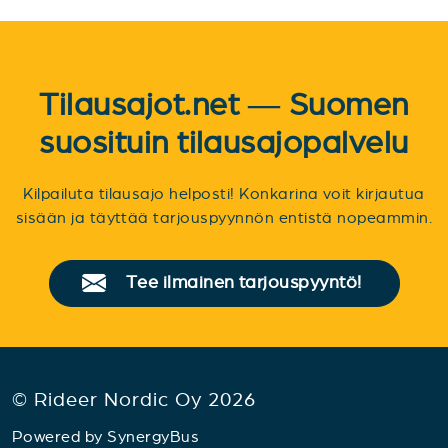
Tilausajot.net — Suomen
suosituin tilausajopalvelu
Kilpailuta tilausajo helposti! Konkarina voit kirjautua
sisään ja täyttää tarjouspyynnön entistä nopeammin.
Tee ilmainen tarjouspyyntö!
© Rideer Nordic Oy 2026
Powered by
SynergyBus