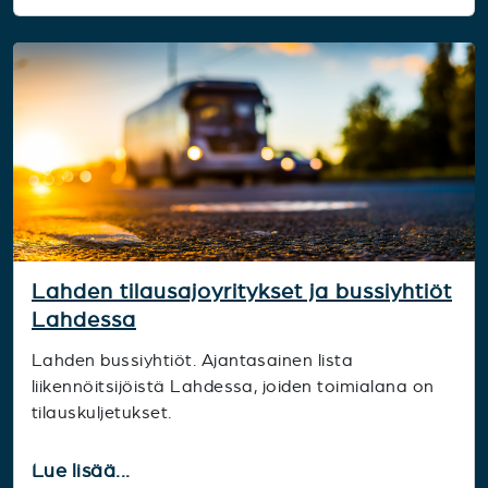
Lahden tilausajoyritykset ja bussiyhtiöt
Lahdessa
Lahden bussiyhtiöt. Ajantasainen lista
liikennöitsijöistä Lahdessa, joiden toimialana on
tilauskuljetukset.
Lue lisää...