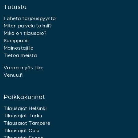
Tutustu
Lähetä tarjouspyyntö
Miten palvelu toimii?
Mikä on tilausajo?
Kumppanit
Mainostajille
Tietoa meistä
Varaa myös tila:
Venuu.fi
Paikkakunnat
Tilausajot Helsinki
Tilausajot Turku
Tilausajot Tampere
Tilausajot Oulu
Tilausajot Espoo