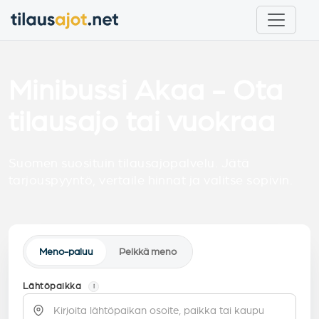
Minibussi Akaa - Ota
tilausajo tai vuokraa
Suomen suosituin tilausajopalvelu. Jätä
tarjouspyyntö, vertaile hinnat ja valitse sopivin.
Meno-paluu
Pelkkä meno
Lähtöpaikka
i