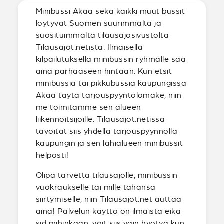
Minibussi Akaa sekä kaikki muut bussit
löytyvät Suomen suurimmalta ja
suosituimmalta tilausajosivustolta
Tilausajot.netistä. Ilmaisella
kilpailutuksella minibussin ryhmälle saa
aina parhaaseen hintaan. Kun etsit
minibussia tai pikkubussia kaupungissa
Akaa täytä tarjouspyyntölomake, niin
me toimitamme sen alueen
liikennöitsijöille. Tilausajot.netissä
tavoitat siis yhdellä tarjouspyynnöllä
kaupungin ja sen lähialueen minibussit
helposti!
Olipa tarvetta tilausajolle, minibussin
vuokraukselle tai mille tahansa
siirtymiselle, niin Tilausajot.net auttaa
aina! Palvelun käyttö on ilmaista eikä
sid mihinkään, voit siis vain hyötyä kun