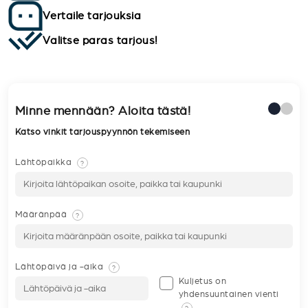
Vertaile tarjouksia
Valitse paras tarjous!
Minne mennään? Aloita tästä!
Katso vinkit tarjouspyynnön tekemiseen
Lähtöpaikka
?
Määränpää
?
Lähtöpäivä ja -aika
?
Kuljetus on
yhdensuuntainen vienti
?