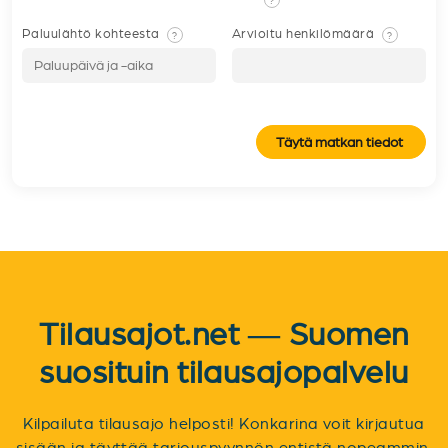
Paluulähtö kohteesta
Arvioitu henkilömäärä
?
?
Täytä matkan tiedot
Tilausajot.net — Suomen
suosituin tilausajopalvelu
Kilpailuta tilausajo helposti! Konkarina voit kirjautua
sisään ja täyttää tarjouspyynnön entistä nopeammin.