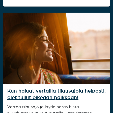
Kun haluat vertailla tilausajoja helposti,
olet tullut oikeaan paikkaan!
Vertaa tilausajo ja löydä paras hinta
pikkubusseille ja linja-autoille. Jätä ilmainen