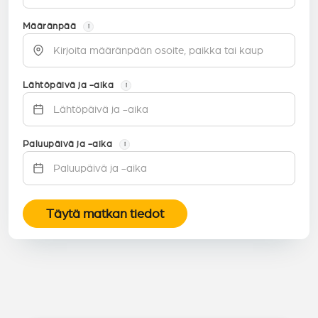
Määränpää
i
Lähtöpäivä ja -aika
i
Paluupäivä ja -aika
i
Täytä matkan tiedot