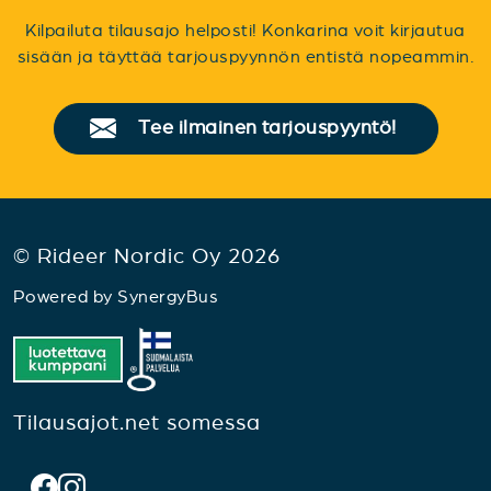
Kilpailuta tilausajo helposti! Konkarina voit kirjautua
sisään ja täyttää tarjouspyynnön entistä nopeammin.
Tee ilmainen tarjouspyyntö!
© Rideer Nordic Oy 2026
Powered by
SynergyBus
Tilausajot.net somessa