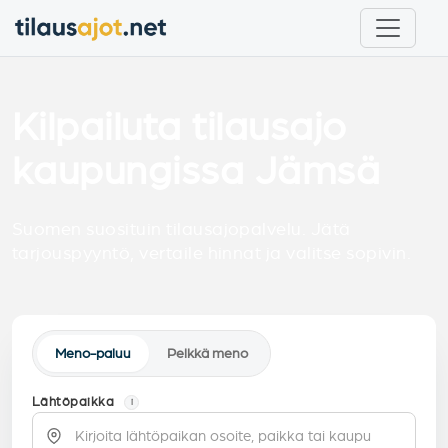
Kilpailuta tilausajo
kaupungissa Jämsä
Suomen suosituin tilausajopalvelu. Jätä
tarjouspyyntö, vertaile hinnat ja valitse sopivin.
Meno-paluu
Pelkkä meno
Lähtöpaikka
i