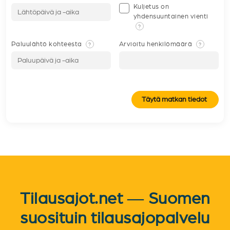
Kuljetus on
yhdensuuntainen vienti
?
Paluulähtö kohteesta
Arvioitu henkilömäärä
?
?
Täytä matkan tiedot
Tilausajot.net — Suomen
suosituin tilausajopalvelu