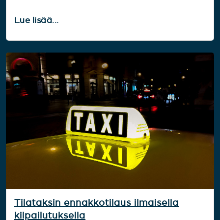
Lue lisää...
Tilataksin ennakkotilaus ilmaisella
kilpailutuksella