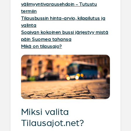
välimyyntivarausehdoin - Tutustu
termiin
Tilausbussin hinta-arvio, kilpailutus ja
valinta
Sopivan kokoinen bussi järjestyy mistä
päin Suomea tahansa
Mikä on tilausajo?
Miksi valita
Tilausajot.net?