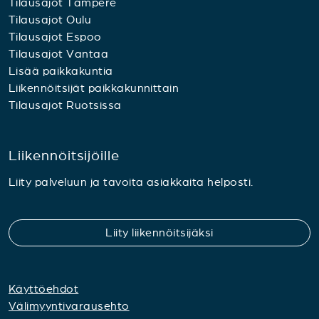
Tilausajot Tampere
Tilausajot Oulu
Tilausajot Espoo
Tilausajot Vantaa
Lisää paikkakuntia
Liikennöitsijät paikkakunnittain
Tilausajot Ruotsissa
Liikennöitsijöille
Liity palveluun ja tavoita asiakkaita helposti.
Liity liikennöitsijäksi
Käyttöehdot
Välimyyntivarausehto