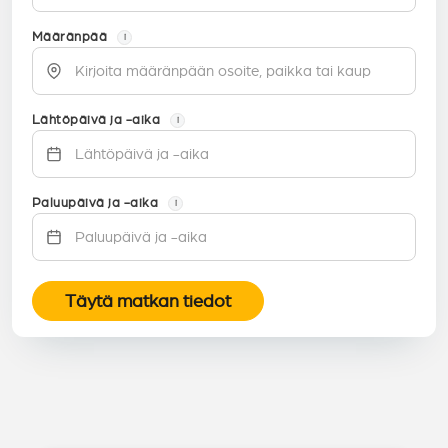
Määränpää
i
Lähtöpäivä ja -aika
i
Paluupäivä ja -aika
i
Täytä matkan tiedot