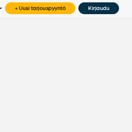
+ Uusi tarjouspyyntö
Kirjaudu