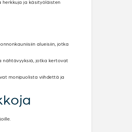
ia herkkuja ja käsityöläisten
uonnonkauniisiin alueisiin, jotka
ia nähtävyyksiä, jotka kertovat
vat monipuolista viihdettä ja
kkoja
ille.