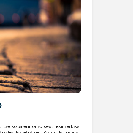
?
. Se sopii erinomaisesti esimerkiksi
rukoiden kuljetuksiin. Kun koko ryhmä