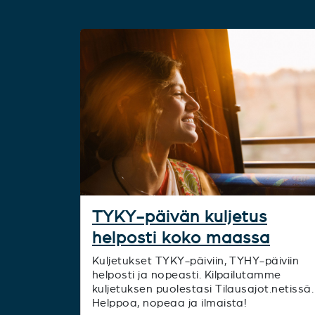
TYKY-päivän kuljetus
helposti koko maassa
Kuljetukset TYKY-päiviin, TYHY-päiviin
helposti ja nopeasti. Kilpailutamme
kuljetuksen puolestasi Tilausajot.netissä.
Helppoa, nopeaa ja ilmaista!