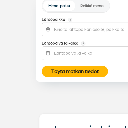
Meno-paluu
Pelkkä meno
Lähtöpaikka
i
Lähtöpäivä ja -aika
i
Täytä matkan tiedot