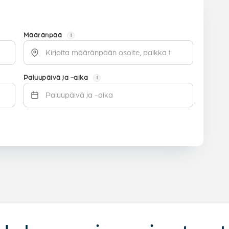
Määränpää
i
Paluupäivä ja -aika
i