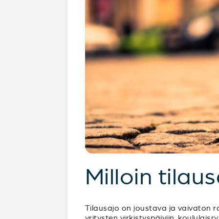
Milloin tilau
Tilausajo on joustava ja vaivaton ra
yritysten virkistyspäiviin, koululai