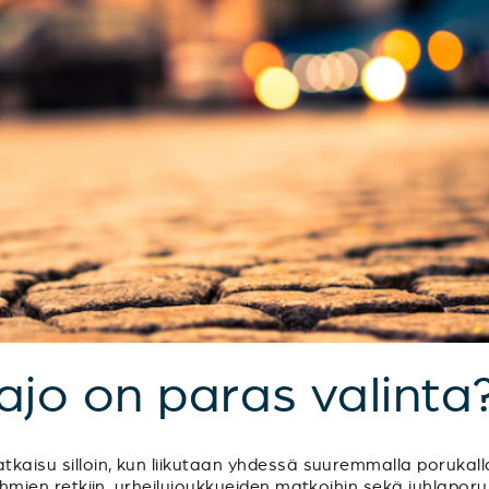
sajo on paras valinta
tkaisu silloin, kun liikutaan yhdessä suuremmalla porukalla
sryhmien retkiin, urheilujoukkueiden matkoihin sekä juhlapo