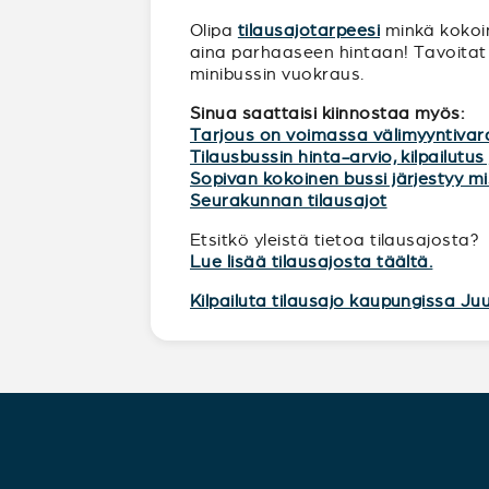
Olipa
tilausajotarpeesi
minkä kokoine
aina parhaaseen hintaan! Tavoitat 
minibussin vuokraus.
Sinua saattaisi kiinnostaa myös:
Tarjous on voimassa välimyyntivar
Tilausbussin hinta-arvio, kilpailutus 
Sopivan kokoinen bussi järjestyy 
Seurakunnan tilausajot
Etsitkö yleistä tietoa tilausajosta?
Lue lisää tilausajosta täältä.
Kilpailuta tilausajo kaupungissa Juu