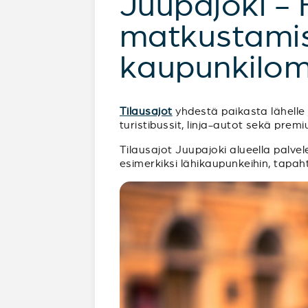
Juupajoki - 
matkustamist
kaupunkilom
Tilausajot
yhdestä paikasta lähelle j
turistibussit, linja-autot sekä pre
Tilausajot Juupajoki alueella palvele
esimerkiksi lähikaupunkeihin, tapah