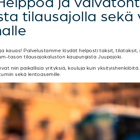
Helppoa ja vaivaton
a tilausajolla sekä 
alle
a kauas! Palvelustamme löydät helposti taksit, tilataksit, m
mium-tason tilausajokaluston kaupungista Juupajoki.
vat niin paikallisia yrityksiä, kouluja kuin yksityishenkilöitä
tumiin sekä lentoasemille.