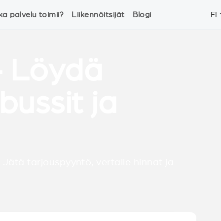
ka palvelu toimii?
Liikennöitsijät
Blogi
FI
- Löydä
bussit ja
 Jätä tarjouspyyntö, vertaile hinnat ja