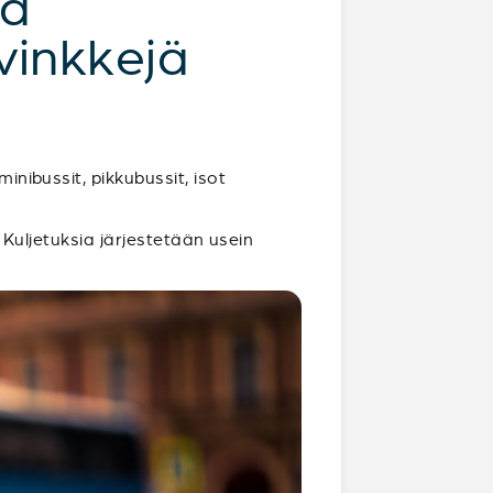
ta
vinkkejä
inibussit, pikkubussit, isot
. Kuljetuksia järjestetään usein