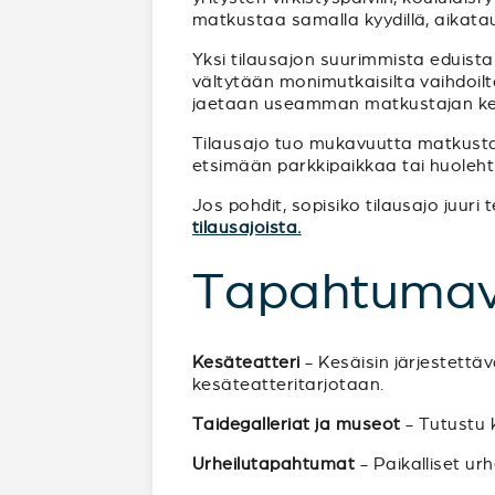
matkustaa samalla kyydillä, aikata
Yksi tilausajon suurimmista eduista
vältytään monimutkaisilta vaihdoilta 
jaetaan useamman matkustajan ke
Tilausajo tuo mukavuutta matkustam
etsimään parkkipaikkaa tai huoleht
Jos pohdit, sopisiko tilausajo juur
tilausajoista.
Tapahtumav
Kesäteatteri
- Kesäisin järjestettä
kesäteatteritarjotaan.
Taidegalleriat ja museot
- Tutustu k
Urheilutapahtumat
- Paikalliset ur