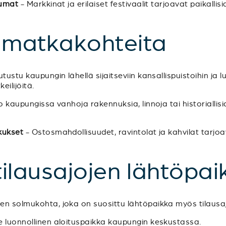
tumat
- Markkinat ja erilaiset festivaalit tarjoavat paikallis
a matkakohteita
tustu kaupungin lähellä sijaitseviin kansallispuistoihin ja l
eilijöitä.
 kaupungissa vanhoja rakennuksia, linnoja tai historiallis
kukset
- Ostosmahdollisuudet, ravintolat ja kahvilat tarjoa
 tilausajojen lähtöpai
een solmukohta, joka on suosittu lähtöpaikka myös tilausajo
le luonnollinen aloituspaikka kaupungin keskustassa.