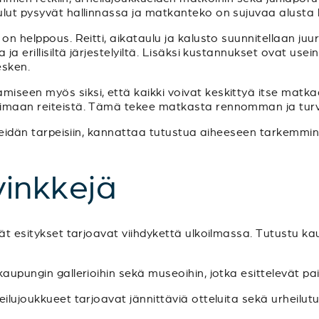
ulut pysyvät hallinnassa ja matkanteko on sujuvaa alusta 
 on helppous. Reitti, aikataulu ja kalusto suunnitellaan ju
ja erillisiltä järjestelyiltä. Lisäksi kustannukset ovat usein
sken.
iseen myös siksi, että kaikki voivat keskittyä itse matk
imaan reiteistä. Tämä tekee matkasta rennomman ja turvalli
i teidän tarpeisiin, kannattaa tutustua aiheeseen tarkemmi
inkkejä
vät esitykset tarjoavat viihdykettä ulkoilmassa. Tutustu k
aupungin gallerioihin sekä museoihin, jotka esittelevät paik
heilujoukkueet tarjoavat jännittäviä otteluita sekä urheilu