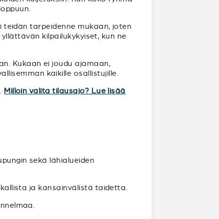
loppuun.
uri teidän tarpeidenne mukaan, joten
 yllättävän kilpailukykyiset, kun ne
aan. Kukaan ei joudu ajamaan,
semman kaikille osallistujille.
n.
Milloin valita tilausajo? Lue lisää
aupungin sekä lähialueiden
allista ja kansainvälistä taidetta.
tunnelmaa.