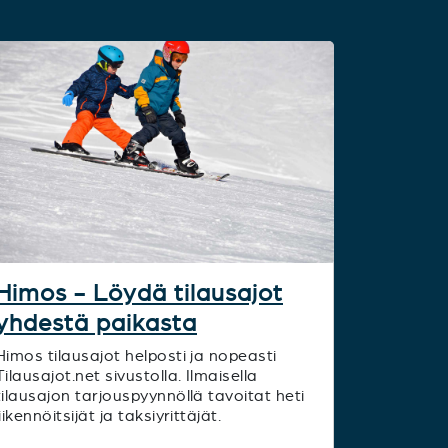
Himos - Löydä tilausajot
yhdestä paikasta
Himos tilausajot helposti ja nopeasti
Tilausajot.net sivustolla. Ilmaisella
tilausajon tarjouspyynnöllä tavoitat heti
liikennöitsijät ja taksiyrittäjät.