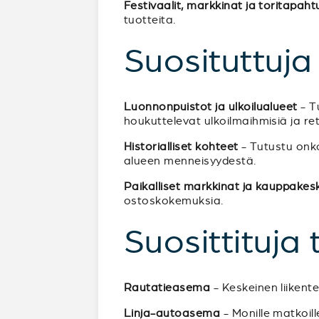
Festivaalit, markkinat ja toritapah
tuotteita.
Suosituttuj
Luonnonpuistot ja ulkoilualueet
- Tu
houkuttelevat ulkoilmaihmisiä ja retk
Historialliset kohteet
- Tutustu onko
alueen menneisyydestä.
Paikalliset markkinat ja kauppakes
ostoskokemuksia.
Suosittituja
Rautatieasema
- Keskeinen liikent
Linja-autoasema
- Monille matkoil