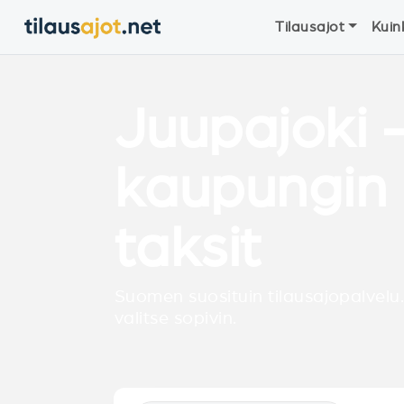
Tilausajot
Kuin
Juupajoki 
kaupungin 
taksit
Suomen suosituin tilausajopalvelu.
valitse sopivin.