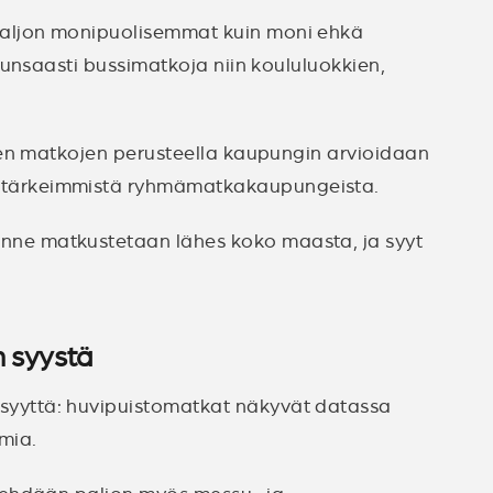
paljon monipuolisemmat kuin moni ehkä
unsaasti bussimatkoja niin koululuokkien,
iden matkojen perusteella kaupungin arvioidaan
n tärkeimmistä ryhmämatkakaupungeista.
nne matkustetaan lähes koko maasta, ja syyt
n syystä
ä syyttä: huvipuistomatkat näkyvät datassa
omia.