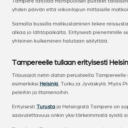
Tampere tarjoaa monipuoliset puitteet tällaisiin
yhden päivän että viikonlopun mittaisille matkoi
Samalla bussilla matkustaminen tekee reissust
alkaa jo lähtöpaikalta. Erityisesti pienemmille s
yhteinen kulkeminen halutaan säilyttää.
Tampereelle tullaan erityisesti Helsi
Tilausajot.netin datan perusteella Tampereelle
esimerkiksi
Helsinki
, Turku ja Jyväskylä. Myös P
peleihin ja iltamenoihin.
Erityisesti
Turusta
ja Helsingistä Tampere on so
saavutettavuus onkin yksi tärkeimmistä syistä si