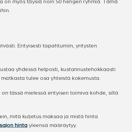
a on myös täysiä noin 50 hengen ryhmiä. Tämä
ihin.
ti. Erityisesti tapahtumiin, yritysten
kustaa yhdessä helposti, kustannustehokkaasti
se matkasta tulee osa yhteistä kokemusta.
n tässä mielessä erityisen toimiva kohde, sillä
in, mitä kuljetus maksaa ja mistä hinta
usajon hinta
yleensä määräytyy.