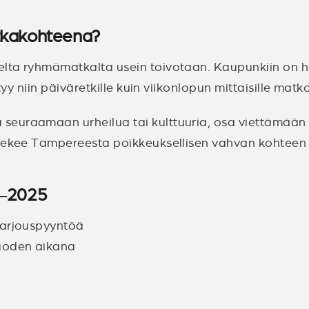
tkakohteena?
lta ryhmämatkalta usein toivotaan. Kaupunkiin on he
yy niin päiväretkille kuin viikonlopun mittaisille matko
euraamaan urheilua tai kulttuuria, osa viettämään yh
s tekee Tampereesta poikkeuksellisen vahvan kohteen
3–2025
tarjouspyyntöä
vuoden aikana