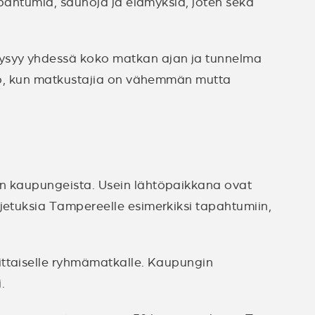
apahtumia, saunoja ja elämyksiä, joten sekä
pysyy yhdessä koko matkan ajan ja tunnelma
to, kun matkustajia on vähemmän mutta
en kaupungeista. Usein lähtöpaikkana ovat
jetuksia Tampereelle esimerkiksi tapahtumiin,
ittaiselle ryhmämatkalle. Kaupungin
.