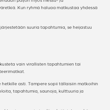
 tehdään paljon myös messu- ja
äiväretkiä. Kun ryhmä haluaa matkustaa yhdessä
rjestetään suuria tapahtumia, se heijastuu
usteta vain virallisten tapahtumien tai
steerimatkat.
hetkille asti. Tampere sopii tällaisiin matkoihin
oloita, tapahtumia, saunoja, kulttuuria ja