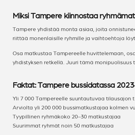
Miksi Tampere kiinnostaa ryhmäma
Tampere yhdistää monta asiaa, joita onnistunee
riittää monenlaisille ryhmille ja vaihtoehtoja löyt
Osa matkustaa Tampereelle huvittelemaan, osa s
yhdistyksen retkellä. Juuri tämä monipuolisuu
Faktat: Tampere bussidatassa 202
Yli 7 000 Tampereelle suuntautuvaa tilausajon 
Arviolta yli 200 000 bussimatkustajaa kolmen 
Tyypillinen ryhmäkoko 20–30 matkustajaa
Suurimmat ryhmät noin 50 matkustajaa