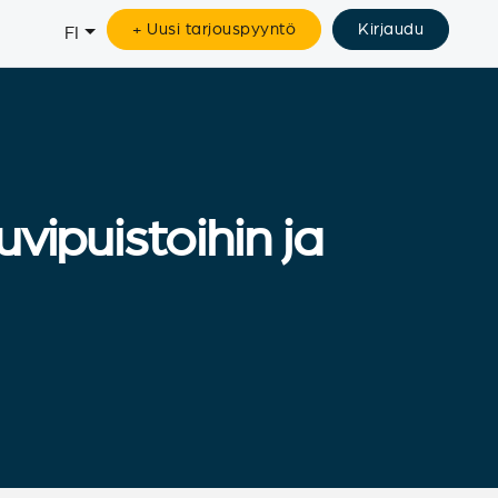
+ Uusi tarjouspyyntö
Kirjaudu
FI
vipuistoihin ja