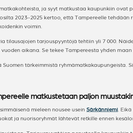
atkakohteista, ja syyt matkustaa kaupunkiin ovat 
uosilta 2023–2025 kertoo, että Tampereelle tehdään r
koidenkin voimin.
a tilausajojen tarjouspyyntöjä tehtiin yli 7 000. Nä
en vuoden aikana. Se tekee Tampereesta yhden maa
nä Suomen tärkeimmistä ryhmämatkakaupungeista. Si
mpereelle matkustetaan paljon muustaki
simmäisenä mieleen nousee usein
Särkänniemi
. Eik
uluokat ja nuorisoryhmät lähtevät retkille ennen kesäl