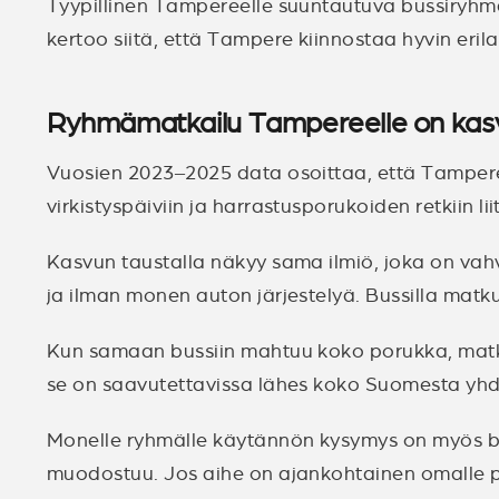
Tyypillinen Tampereelle suuntautuva bussiryh
kertoo siitä, että Tampere kiinnostaa hyvin erila
Ryhmämatkailu Tampereelle on kasv
Vuosien 2023–2025 data osoittaa, että Tamperee
virkistyspäiviin ja harrastusporukoiden retkiin li
Kasvun taustalla näkyy sama ilmiö, joka on va
ja ilman monen auton järjestelyä. Bussilla matk
Kun samaan bussiin mahtuu koko porukka, matkas
se on saavutettavissa lähes koko Suomesta yhd
Monelle ryhmälle käytännön kysymys on myös bud
muodostuu. Jos aihe on ajankohtainen omalle p