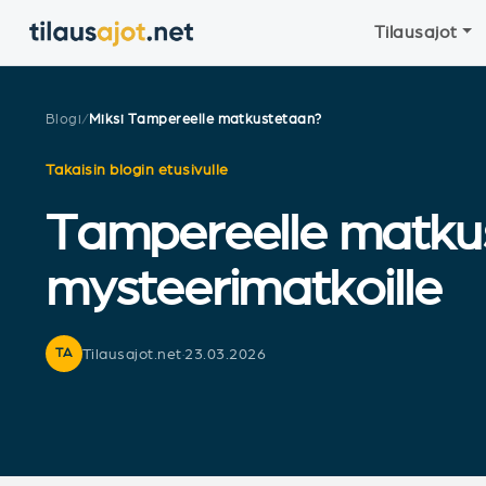
Tilausajot
Blogi
/
Miksi Tampereelle matkustetaan?
Takaisin blogin etusivulle
Tampereelle matkust
mysteerimatkoille
Tilausajot.net
·
23.03.2026
TA