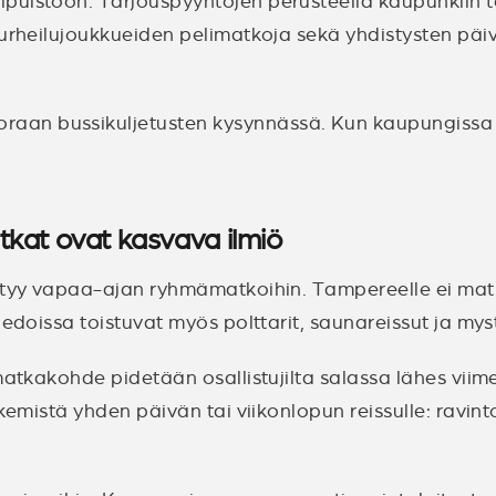
ipuistoon. Tarjouspyyntöjen perusteella kaupunkiin
, urheilujoukkueiden pelimatkoja sekä yhdistysten p
an bussikuljetusten kysynnässä. Kun kaupungissa jä
atkat ovat kasvava ilmiö
ttyy vapaa-ajan ryhmämatkoihin. Tampereelle ei matk
iedoissa toistuvat myös polttarit, saunareissut ja my
atkakohde pidetään osallistujilta salassa lähes viime 
kemistä yhden päivän tai viikonlopun reissulle: ravint