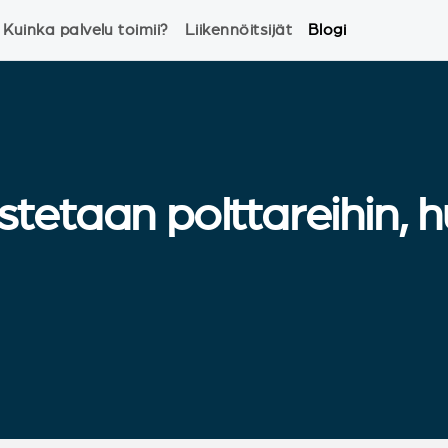
Kuinka palvelu toimii?
Liikennöitsijät
Blogi
etaan polttareihin, hu