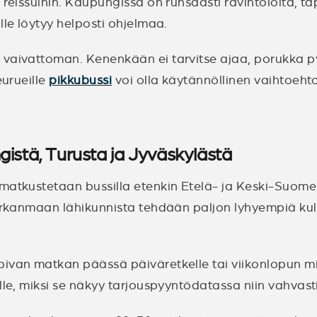
 reissuihin. Kaupungissa on runsaasti ravintoloita, t
lle löytyy helposti ohjelmaa.
a vaivattoman. Kenenkään ei tarvitse ajaa, porukka 
eurueille
pikkubussi
voi olla käytännöllinen vaihtoeh
ngistä, Turusta ja Jyväskylästä
 matkustetaan bussilla etenkin Etelä- ja Keski-Suom
irkanmaan lähikunnista tehdään paljon lyhyempiä kul
pivan matkan päässä päiväretkelle tai viikonlopun m
lle, miksi se näkyy tarjouspyyntödatassa niin vahvasti