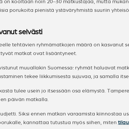
mä on kooltaan noin 20–30 matkustajaa, mutta mukan
isia porukoita pienistä ystäväryhmistä suuriin yhteisö
anut selvästi
lle tehtävien ryhmämatkojen määrä on kasvanut selväs
ittyvät matkat ovat lisääntyneet.
hvistunut muuallakin Suomessa: ryhmät haluavat mat
ustaminen tekee liikkumisesta sujuvaa, ja samalla it
ta tulee usein jo itsessään osa elämystä. Tampere o
en päivän matkalla.
jetti. Siksi ennen matkan varaamista kiinnostaa use
orukalle, kannattaa tutustua myös siihen, miten
tila