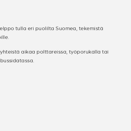
lppo tulla eri puolilta Suomea, tekemistä
ille.
teistä aikaa polttareissa, työporukalla tai
 bussidatassa.