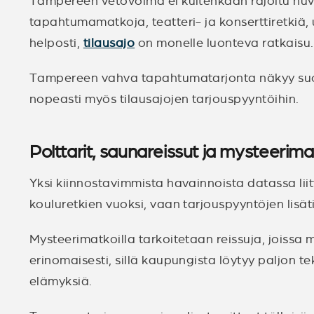
Tampereen vetovoima ei kuitenkaan rajoitu huv
tapahtumamatkoja, teatteri- ja konserttiretkiä
helposti,
tilausajo
on monelle luonteva ratkaisu.
Tampereen vahva tapahtumatarjonta näkyy suora
nopeasti myös tilausajojen tarjouspyyntöihin.
Polttarit, saunareissut ja mysteerim
Yksi kiinnostavimmista havainnoista datassa lii
kouluretkien vuoksi, vaan tarjouspyyntöjen lisät
Mysteerimatkoilla tarkoitetaan reissuja, joissa m
erinomaisesti, sillä kaupungista löytyy paljon te
elämyksiä.