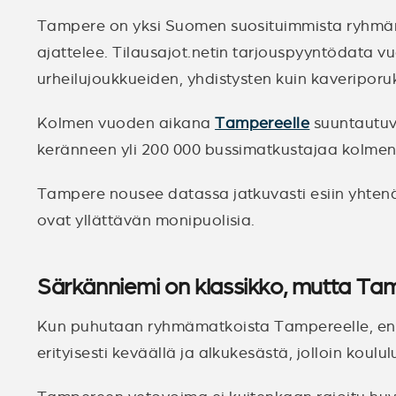
Tampere on yksi Suomen suosituimmista ryhmäm
ajattelee. Tilausajot.netin tarjouspyyntödata v
urheilujoukkueiden, yhdistysten kuin kaveriporu
Kolmen vuoden aikana
Tampereelle
suuntautuvi
keränneen yli 200 000 bussimatkustajaa kolm
Tampere nousee datassa jatkuvasti esiin yhte
ovat yllättävän monipuolisia.
Särkänniemi on klassikko, mutta Ta
Kun puhutaan ryhmämatkoista Tampereelle, en
erityisesti keväällä ja alkukesästä, jolloin koul