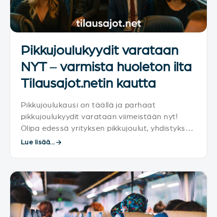
Pikkujoulukyydit varataan
NYT – varmista huoleton ilta
Tilausajot.netin kautta
Pikkujoulukausi on täällä ja parhaat
pikkujoulukyydit varataan viimeistään nyt!
Olipa edessä yrityksen pikkujoulut, yhdistyksen
iltajuhla tai kaveriporukan oma joulunaloitus,
Lue lisää...
yhteinen kuljetus tekee illasta helpomman,
turvallisemman ja hauskemman.