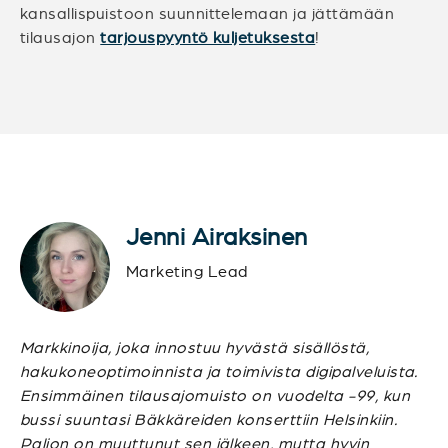
kansallispuistoon suunnittelemaan ja jättämään
tilausajon
tarjouspyyntö kuljetuksesta
!
Jenni Airaksinen
Marketing Lead
Markkinoija, joka innostuu hyvästä sisällöstä,
hakukoneoptimoinnista ja toimivista digipalveluista.
Ensimmäinen tilausajomuisto on vuodelta -99, kun
bussi suuntasi Bäkkäreiden konserttiin Helsinkiin.
Paljon on muuttunut sen jälkeen, mutta hyvin