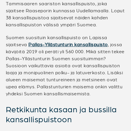
Tammisaaren saariston kansallispuisto, joka
sijaitsee Raaseporin kunnassa Uudellamaalla. Loput
38 kansallispuistoa sijaitsevat näiden kahden
kansallispuiston välissä ympäri Suomea.
Suomen suosituin kansallispuisto on Lapissa
sijaitseva
Pallas-Yllästunturin kansallispuisto
, jossa
kävijöitä 2019 oli peräti yli 560 000. Mikä sitten tekee
Pallas-Yllästunturin Suomen suosituimman?
Suosioon vaikuttavia asioita ovat kansallispuiston
laaja ja monipuolinen polku- ja latuverkosto. Lisäksi
alueen maisemat tuntureineen ja metsineen ovat
upea elämys. Pallastunturien maisema onkin valittu
yhdeksi Suomen kansallismaisemista.
Retkikunta kasaan ja bussilla
kansallispuistoon