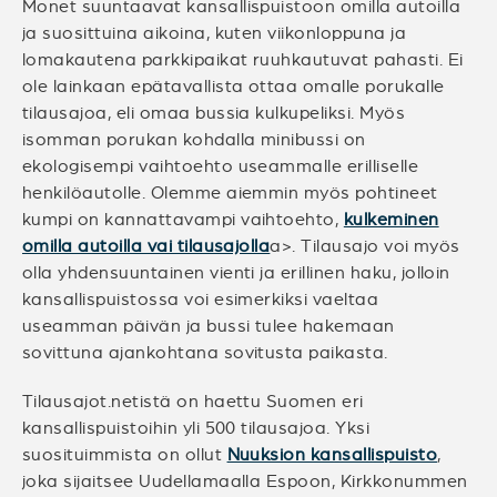
Monet suuntaavat kansallispuistoon omilla autoilla
ja suosittuina aikoina, kuten viikonloppuna ja
lomakautena parkkipaikat ruuhkautuvat pahasti. Ei
ole lainkaan epätavallista ottaa omalle porukalle
tilausajoa, eli omaa bussia kulkupeliksi. Myös
isomman porukan kohdalla minibussi on
ekologisempi vaihtoehto useammalle erilliselle
henkilöautolle. Olemme aiemmin myös pohtineet
kumpi on kannattavampi vaihtoehto,
kulkeminen
omilla autoilla vai tilausajolla
a>. Tilausajo voi myös
olla yhdensuuntainen vienti ja erillinen haku, jolloin
kansallispuistossa voi esimerkiksi vaeltaa
useamman päivän ja bussi tulee hakemaan
sovittuna ajankohtana sovitusta paikasta.
Tilausajot.netistä on haettu Suomen eri
kansallispuistoihin yli 500 tilausajoa. Yksi
suosituimmista on ollut
Nuuksion kansallispuisto
,
joka sijaitsee Uudellamaalla Espoon, Kirkkonummen