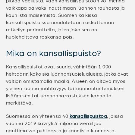
pitkää vaellusta, vaan kansallispuistoon voi mennä
vaikkapa päiväksi nauttimaan luonnon rauhasta ja
kauniista maisemista. Suomen kaikissa
kansallispuistoissa noudatetaan roskattoman
retkeilyn periaatteita, joten jokaisen on
huolehdittava roskansa pois.
Mikä on kansallispuisto?
Kansallispuistot ovat suuria, vähintään 1 000
hehtaarin kokoisia luonnonsuojelualueita, jotka ovat
valtion omistamalla maalla. Alueen on oltava myös
yleinen luonnonnähtävyys tai luonnontuntemuksen
lisäämisen tai luonnonharrastuksen kannalta
merkittävä.
Suomessa on yhteensä 40
kansallispuistoa
, joissa
vuonna 2019 kävi yli 3 miljoona vierailijaa
nauttimassa puhtaasta ja kauniista luonnosta.