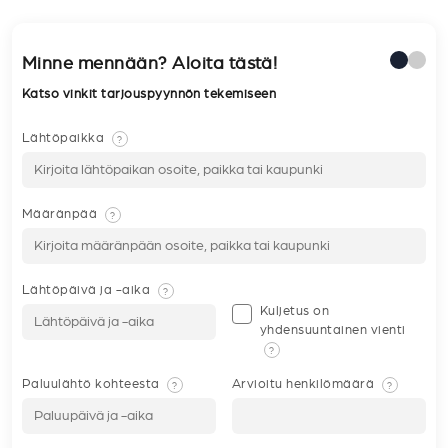
Minne mennään? Aloita tästä!
Katso vinkit tarjouspyynnön tekemiseen
Lähtöpaikka
?
Määränpää
?
Lähtöpäivä ja -aika
?
Kuljetus on
yhdensuuntainen vienti
?
Paluulähtö kohteesta
Arvioitu henkilömäärä
?
?