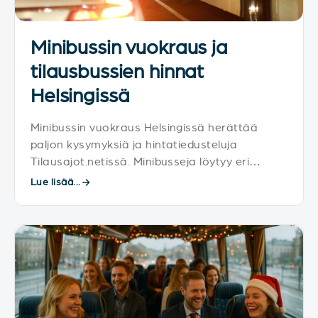
Minibussin vuokraus ja
tilausbussien hinnat
Helsingissä
Minibussin vuokraus Helsingissä herättää
paljon kysymyksiä ja hintatiedusteluja
Tilausajot.netissä. Minibusseja löytyy eri
kokoluokissa sekä erilaisilla varusteluilla.
Lue lisää...