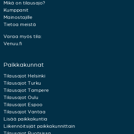
Mikä on tilausajo?
Kumppanit
Mainostajille
Tietoa meistä
Varaa myös tila:
Venuu.fi
Paikkakunnat
Tilausajot Helsinki
Tilausajot Turku
Tilausajot Tampere
Tilausajot Oulu
Tilausajot Espoo
Tilausajot Vantaa
Lisää paikkakuntia
Liikennöitsijät paikkakunnittain
Tilausajot Ruotsissa