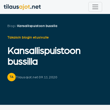
Blogi
/
Kansallispuistoon bussilla
Takaisin blogin etusivulle
Kansallispuistoon
bussilla
Tilausajot.net
·
09.11.2020
TA