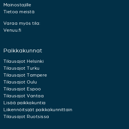
Mainostajille
Tietoa meistä
Varaa myös tila:
Venuu.fi
Paikkakunnat
Tilausajot Helsinki
Tilausajot Turku
Tilausajot Tampere
Tilausajot Oulu
Tilausajot Espoo
Tilausajot Vantaa
Lisää paikkakuntia
Liikennöitsijät paikkakunnittain
Tilausajot Ruotsissa