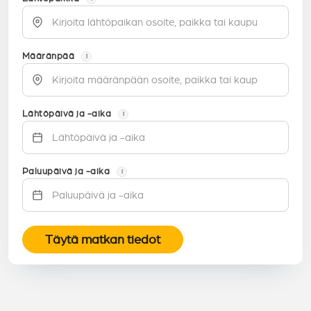
Määränpää
i
Lähtöpäivä ja -aika
i
Paluupäivä ja -aika
i
Täytä matkan tiedot