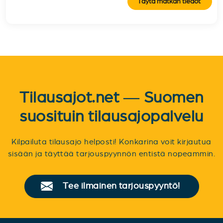
Täytä matkan tiedot
Tilausajot.net — Suomen
suosituin tilausajopalvelu
Kilpailuta tilausajo helposti! Konkarina voit kirjautua
sisään ja täyttää tarjouspyynnön entistä nopeammin.
Tee ilmainen tarjouspyyntö!