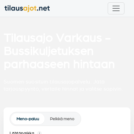
Tilausajo Varkaus -
Bussikuljetuksen
parhaaseen hintaan
Suomen suosituin tilausajopalvelu. Jätä
tarjouspyyntö, vertaile hinnat ja valitse sopivin.
Meno-paluu
Pelkkä meno
Lähtöpaikka
i