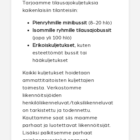
Tarjoamme tilausajokuljetuksia
kaikenlaisiin tilanteisiin:
Pienryhmille minibussit
(8–20 hlö)
Isommille ryhmille tilausajobussit
(jopa yli 100 hlö)
Erikoiskuljetukset
, kuten
esteettömät bussit tai
hääkuljetukset
Kaikki kuljetukset hoidetaan
ammattitaitoisten kuljettajien
toimesta. Verkostomme
liikennöitsijöiden
henkilöliikenneluvat/taksiliikenneluvat
on tarkistettu ja todennettu.
Kauttamme saat siis maamme
parhaat ja luotettavat liikennöitsijät.
Lisäksi palkitsemme parhaat