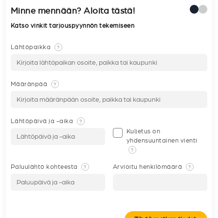
Minne mennään? Aloita tästä!
Katso vinkit tarjouspyynnön tekemiseen
Lähtöpaikka
?
Määränpää
?
Lähtöpäivä ja -aika
?
Kuljetus on
yhdensuuntainen vienti
?
Paluulähtö kohteesta
Arvioitu henkilömäärä
?
?