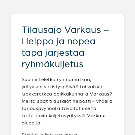
Tilausajo Varkaus –
Helppo ja nopea
tapa järjestää
ryhmäkuljetus
Suunnitteletko ryhmämatkaa,
yrityksen virkistyspäivää tai vaikka
luokkaretkeä paikkakunnalla Varkaus?
Meiltä saat tilausajot helposti – yhdellä
tarjouspyynnöllä tavoitat useita
luotettavia kuljetusyrityksiä Varkaus
alueelta.
Etsitkö kuljetusta, jossa