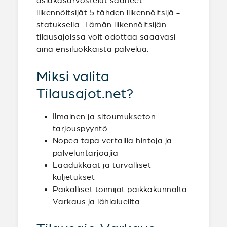
asiakasarvostelut saaneet
liikennöitsijät 5 tähden liikennöitsijä -
statuksella. Tämän liikennöitsijän
tilausajoissa voit odottaa saaavasi
aina ensiluokkaista palvelua.
Miksi valita
Tilausajot.net?
Ilmainen ja sitoumukseton
tarjouspyyntö
Nopea tapa vertailla hintoja ja
palveluntarjoajia
Laadukkaat ja turvalliset
kuljetukset
Paikalliset toimijat paikkakunnalta
Varkaus ja lähialueilta