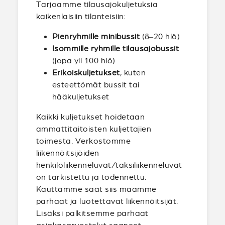
Tarjoamme tilausajokuljetuksia
kaikenlaisiin tilanteisiin:
Pienryhmille minibussit
(8–20 hlö)
Isommille ryhmille tilausajobussit
(jopa yli 100 hlö)
Erikoiskuljetukset
, kuten
esteettömät bussit tai
hääkuljetukset
Kaikki kuljetukset hoidetaan
ammattitaitoisten kuljettajien
toimesta. Verkostomme
liikennöitsijöiden
henkilöliikenneluvat/taksiliikenneluvat
on tarkistettu ja todennettu.
Kauttamme saat siis maamme
parhaat ja luotettavat liikennöitsijät.
Lisäksi palkitsemme parhaat