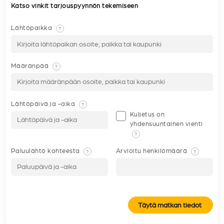
Katso vinkit tarjouspyynnön tekemiseen
Lähtöpaikka
?
Määränpää
?
Lähtöpäivä ja -aika
?
Kuljetus on
yhdensuuntainen vienti
?
Paluulähtö kohteesta
Arvioitu henkilömäärä
?
?
Täytä matkan tiedot