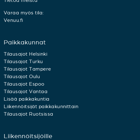
Tietoa meistä
Varaa myös tila:
Venuu.fi
Paikkakunnat
Tilausajot Helsinki
Tilausajot Turku
Tilausajot Tampere
Tilausajot Oulu
Tilausajot Espoo
Tilausajot Vantaa
Lisää paikkakuntia
Liikennöitsijät paikkakunnittain
Tilausajot Ruotsissa
Liikennöitsijöille