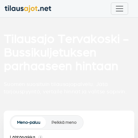
Tilausajo Tervakoski -
Bussikuljetuksen
parhaaseen hintaan
Suomen suosituin tilausajopalvelu. Jätä
tarjouspyyntö, vertaile hinnat ja valitse sopivin.
Meno-paluu
Pelkkä meno
Lähtöpaikka
i