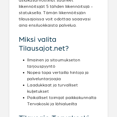
asiakasarvostelut saaneet
liikennöitsijät 5 tähden liikennöitsijä -
statuksella. Tämän liikennöitsijän
tilausajoissa voit odottaa saaavasi
aina ensiluokkaista palvelua.
Miksi valita
Tilausajot.net?
Ilmainen ja sitoumukseton
tarjouspyyntö
Nopea tapa vertailla hintoja ja
palveluntarjoajia
Laadukkaat ja turvalliset
kuljetukset
Paikalliset toimijat paikkakunnalta
Tervakoski ja lähialueilta