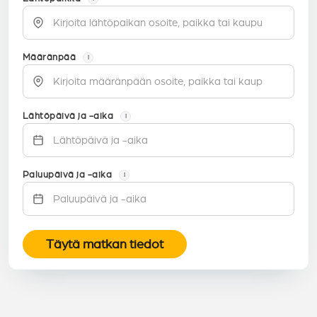
Määränpää
i
Lähtöpäivä ja -aika
i
Paluupäivä ja -aika
i
Täytä matkan tiedot