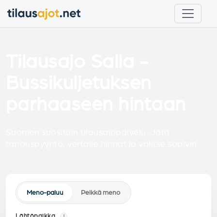
Tilausajo Salla -
Bussikuljetuksen
parhaaseen hintaan
Suomen suosituin tilausajopalvelu. Jätä
tarjouspyyntö, vertaile hinnat ja valitse sopivin.
Meno-paluu
Pelkkä meno
Lähtöpaikka
i