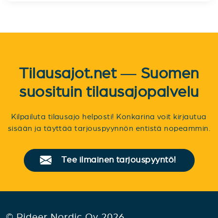
Tilausajot.net — Suomen
suosituin tilausajopalvelu
Kilpailuta tilausajo helposti! Konkarina voit kirjautua
sisään ja täyttää tarjouspyynnön entistä nopeammin.
Tee ilmainen tarjouspyyntö!
© Rideer Nordic Oy 2026