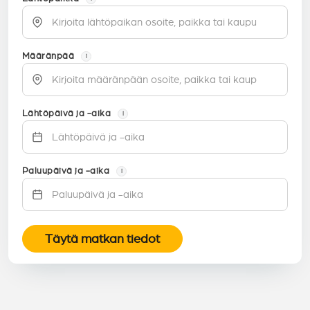
Määränpää
i
Lähtöpäivä ja -aika
i
Paluupäivä ja -aika
i
Täytä matkan tiedot