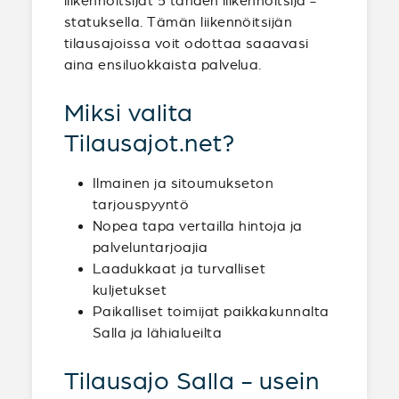
liikennöitsijät 5 tähden liikennöitsijä -
statuksella. Tämän liikennöitsijän
tilausajoissa voit odottaa saaavasi
aina ensiluokkaista palvelua.
Miksi valita
Tilausajot.net?
Ilmainen ja sitoumukseton
tarjouspyyntö
Nopea tapa vertailla hintoja ja
palveluntarjoajia
Laadukkaat ja turvalliset
kuljetukset
Paikalliset toimijat paikkakunnalta
Salla ja lähialueilta
Tilausajo Salla - usein