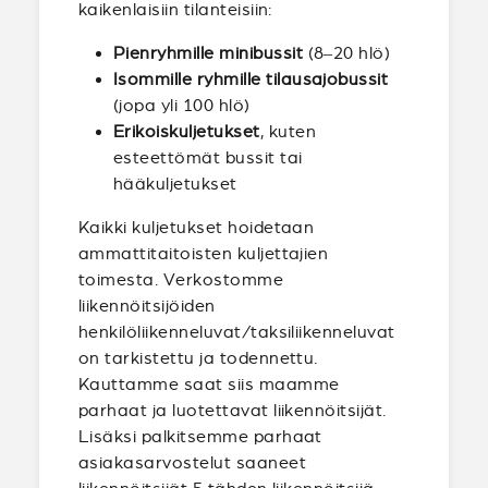
kaikenlaisiin tilanteisiin:
Pienryhmille minibussit
(8–20 hlö)
Isommille ryhmille tilausajobussit
(jopa yli 100 hlö)
Erikoiskuljetukset
, kuten
esteettömät bussit tai
hääkuljetukset
Kaikki kuljetukset hoidetaan
ammattitaitoisten kuljettajien
toimesta. Verkostomme
liikennöitsijöiden
henkilöliikenneluvat/taksiliikenneluvat
on tarkistettu ja todennettu.
Kauttamme saat siis maamme
parhaat ja luotettavat liikennöitsijät.
Lisäksi palkitsemme parhaat
asiakasarvostelut saaneet