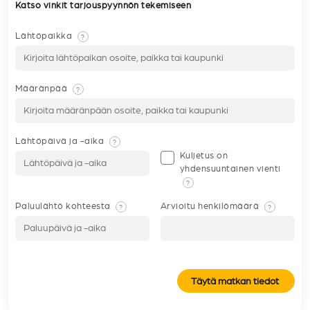
Katso vinkit tarjouspyynnön tekemiseen
Lähtöpaikka
?
Määränpää
?
Lähtöpäivä ja -aika
?
Kuljetus on
yhdensuuntainen vienti
?
Paluulähtö kohteesta
Arvioitu henkilömäärä
?
?
Täytä matkan tiedot