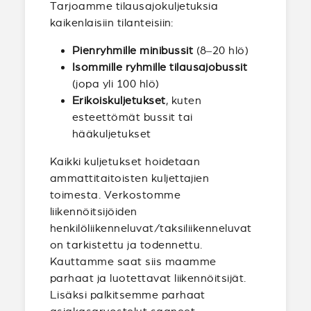
Tarjoamme tilausajokuljetuksia
kaikenlaisiin tilanteisiin:
Pienryhmille minibussit
(8–20 hlö)
Isommille ryhmille tilausajobussit
(jopa yli 100 hlö)
Erikoiskuljetukset
, kuten
esteettömät bussit tai
hääkuljetukset
Kaikki kuljetukset hoidetaan
ammattitaitoisten kuljettajien
toimesta. Verkostomme
liikennöitsijöiden
henkilöliikenneluvat/taksiliikenneluvat
on tarkistettu ja todennettu.
Kauttamme saat siis maamme
parhaat ja luotettavat liikennöitsijät.
Lisäksi palkitsemme parhaat