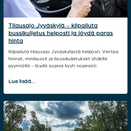
Tilausajo Jyväskylä – kilpailuta
bussikuljetus helposti ja löydä paras
hinta
Kilpailuta tilausajo Jyväskylästä helposti. Vertaa
hinnat, minibussit ja bussikuljetukset yhdellä
pyynnöllä – löydä sopiva kyyti nopeasti.
Lue lisää...