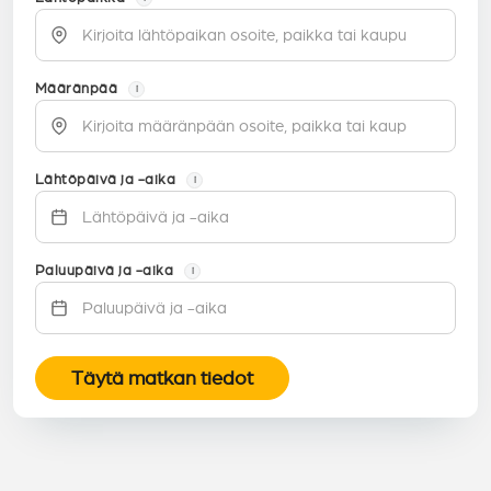
Määränpää
i
Lähtöpäivä ja -aika
i
Paluupäivä ja -aika
i
Täytä matkan tiedot