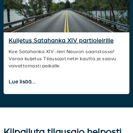
Kuljetus Satahanka XIV partioleirille
Koe Satahanka XIV -leiri Nauvon saaristossa!
Varaa kuljetus Tilausajot.netin kautta ja saavu
vaivattomasti paikalle.
Lue lisää...
Kilpailuta tilausajo helposti