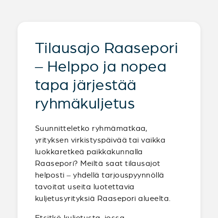
Tilausajo Raasepori
– Helppo ja nopea
tapa järjestää
ryhmäkuljetus
Suunnitteletko ryhmämatkaa,
yrityksen virkistyspäivää tai vaikka
luokkaretkeä paikkakunnalla
Raasepori? Meiltä saat tilausajot
helposti – yhdellä tarjouspyynnöllä
tavoitat useita luotettavia
kuljetusyrityksiä Raasepori alueelta.
Etsitkö kuljetusta, jossa