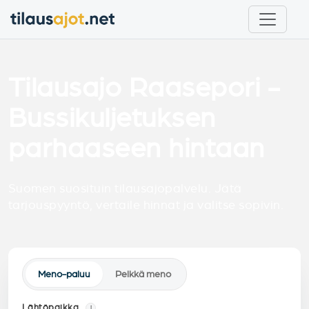
Tilausajo Raasepori -
Bussikuljetuksen
parhaaseen hintaan
Suomen suosituin tilausajopalvelu. Jätä
tarjouspyyntö, vertaile hinnat ja valitse sopivin.
Meno-paluu
Pelkkä meno
Lähtöpaikka
i