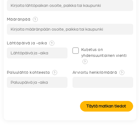
Määränpää
?
Lähtöpäivä ja -aika
?
Kuljetus on
yhdensuuntainen vienti
?
Paluulähtö kohteesta
Arvioitu henkilömäärä
?
?
Täytä matkan tiedot