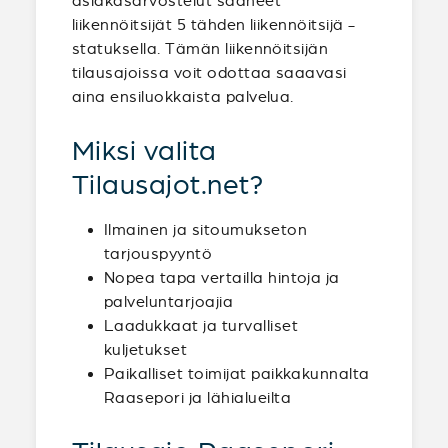
asiakasarvostelut saaneet
liikennöitsijät 5 tähden liikennöitsijä -
statuksella. Tämän liikennöitsijän
tilausajoissa voit odottaa saaavasi
aina ensiluokkaista palvelua.
Miksi valita
Tilausajot.net?
Ilmainen ja sitoumukseton
tarjouspyyntö
Nopea tapa vertailla hintoja ja
palveluntarjoajia
Laadukkaat ja turvalliset
kuljetukset
Paikalliset toimijat paikkakunnalta
Raasepori ja lähialueilta