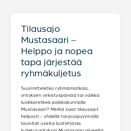
Tilausajo
Mustasaari –
Helppo ja nopea
tapa järjestää
ryhmäkuljetus
Suunnitteletko ryhmämatkaa,
yrityksen virkistyspäivää tai vaikka
luokkaretkeä paikkakunnalla
Mustasaari? Meiltä saat tilausajot
helposti – yhdellä tarjouspyynnöllä
tavoitat useita luotettavia
kuljetusyrityksiä Mustasaari alueelta.