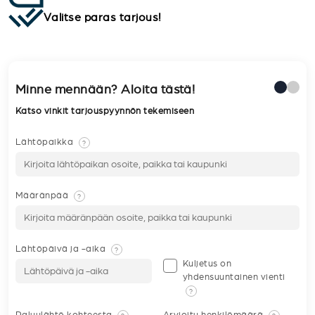
Valitse paras tarjous!
Minne mennään? Aloita tästä!
Katso vinkit tarjouspyynnön tekemiseen
Lähtöpaikka
?
Määränpää
?
Lähtöpäivä ja -aika
?
Kuljetus on
yhdensuuntainen vienti
?