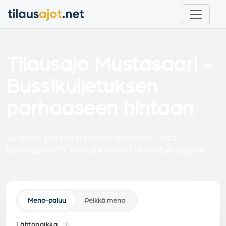
Tilausajo Mustasaari -
Bussikuljetuksen
parhaaseen hintaan
Suomen suosituin tilausajopalvelu. Jätä
tarjouspyyntö, vertaile hinnat ja valitse sopivin.
Meno-paluu
Pelkkä meno
Lähtöpaikka
i