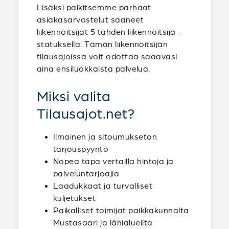
Lisäksi palkitsemme parhaat
asiakasarvostelut saaneet
liikennöitsijät 5 tähden liikennöitsijä -
statuksella. Tämän liikennöitsijän
tilausajoissa voit odottaa saaavasi
aina ensiluokkaista palvelua.
Miksi valita
Tilausajot.net?
Ilmainen ja sitoumukseton
tarjouspyyntö
Nopea tapa vertailla hintoja ja
palveluntarjoajia
Laadukkaat ja turvalliset
kuljetukset
Paikalliset toimijat paikkakunnalta
Mustasaari ja lähialueilta