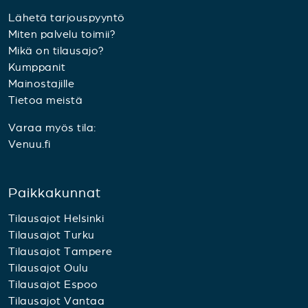
Lähetä tarjouspyyntö
Miten palvelu toimii?
Mikä on tilausajo?
Kumppanit
Mainostajille
Tietoa meistä
Varaa myös tila:
Venuu.fi
Paikkakunnat
Tilausajot Helsinki
Tilausajot Turku
Tilausajot Tampere
Tilausajot Oulu
Tilausajot Espoo
Tilausajot Vantaa