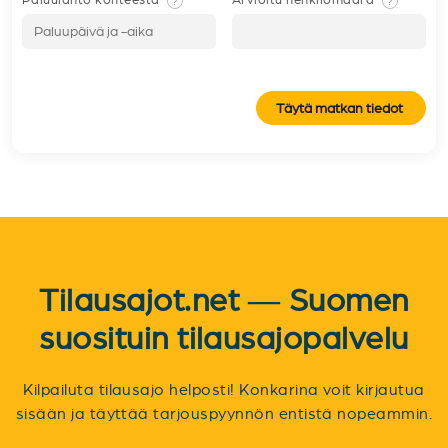
Paluulähtö kohteesta
Arvioitu henkilömäärä
?
?
Täytä matkan tiedot
Tilausajot.net — Suomen
suosituin tilausajopalvelu
Kilpailuta tilausajo helposti! Konkarina voit kirjautua
sisään ja täyttää tarjouspyynnön entistä nopeammin.