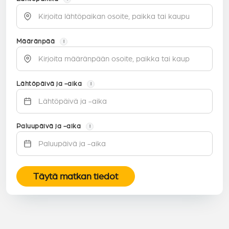
Määränpää
i
Lähtöpäivä ja -aika
i
Paluupäivä ja -aika
i
Täytä matkan tiedot