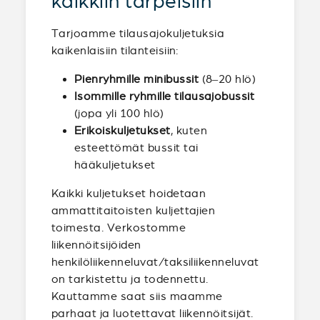
kaikkiin tarpeisiin
Tarjoamme tilausajokuljetuksia
kaikenlaisiin tilanteisiin:
Pienryhmille minibussit
(8–20 hlö)
Isommille ryhmille tilausajobussit
(jopa yli 100 hlö)
Erikoiskuljetukset
, kuten
esteettömät bussit tai
hääkuljetukset
Kaikki kuljetukset hoidetaan
ammattitaitoisten kuljettajien
toimesta. Verkostomme
liikennöitsijöiden
henkilöliikenneluvat/taksiliikenneluvat
on tarkistettu ja todennettu.
Kauttamme saat siis maamme
parhaat ja luotettavat liikennöitsijät.