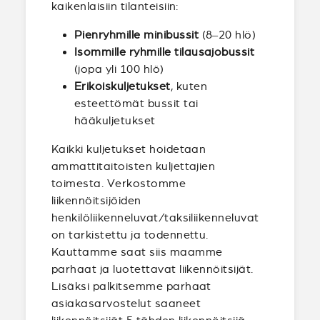
kaikenlaisiin tilanteisiin:
Pienryhmille minibussit
(8–20 hlö)
Isommille ryhmille tilausajobussit
(jopa yli 100 hlö)
Erikoiskuljetukset
, kuten
esteettömät bussit tai
hääkuljetukset
Kaikki kuljetukset hoidetaan
ammattitaitoisten kuljettajien
toimesta. Verkostomme
liikennöitsijöiden
henkilöliikenneluvat/taksiliikenneluvat
on tarkistettu ja todennettu.
Kauttamme saat siis maamme
parhaat ja luotettavat liikennöitsijät.
Lisäksi palkitsemme parhaat
asiakasarvostelut saaneet