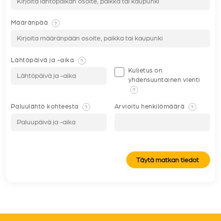
Määränpää
?
Lähtöpäivä ja -aika
?
Kuljetus on
yhdensuuntainen vienti
?
Paluulähtö kohteesta
Arvioitu henkilömäärä
?
?
Täytä matkan tiedot