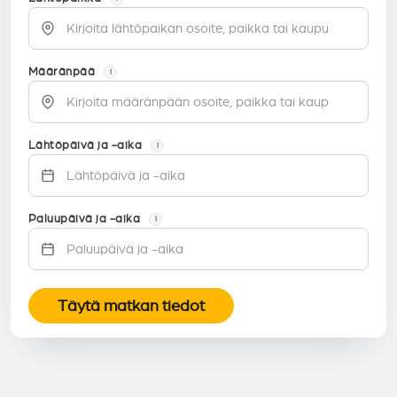
Määränpää
i
Lähtöpäivä ja -aika
i
Paluupäivä ja -aika
i
Täytä matkan tiedot