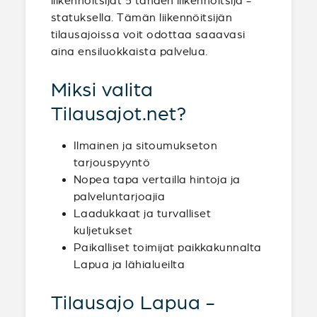
liikennöitsijät 5 tähden liikennöitsijä -
statuksella. Tämän liikennöitsijän
tilausajoissa voit odottaa saaavasi
aina ensiluokkaista palvelua.
Miksi valita
Tilausajot.net?
Ilmainen ja sitoumukseton
tarjouspyyntö
Nopea tapa vertailla hintoja ja
palveluntarjoajia
Laadukkaat ja turvalliset
kuljetukset
Paikalliset toimijat paikkakunnalta
Lapua ja lähialueilta
Tilausajo Lapua -