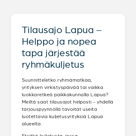
Tilausajo Lapua –
Helppo ja nopea
tapa järjestää
ryhmäkuljetus
Suunnitteletko ryhmämatkaa,
yrityksen virkistyspäivää tai vaikka
luokkaretkeä paikkakunnalla Lapua?
Meiltä saat tilausajot helposti – yhdellä
tarjouspyynnöllä tavoitat useita
luotettavia kuljetusyrityksiä Lapua
alueelta.
Etsitkö kuljetusta, jossa