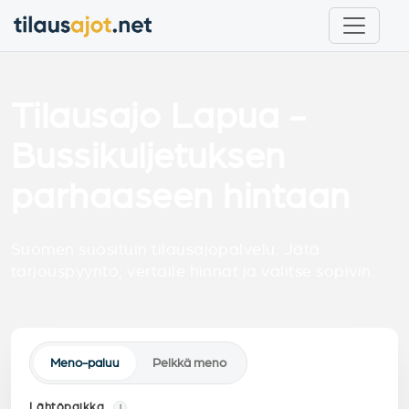
Tilausajo Lapua -
Bussikuljetuksen
parhaaseen hintaan
Suomen suosituin tilausajopalvelu. Jätä
tarjouspyyntö, vertaile hinnat ja valitse sopivin.
Meno-paluu
Pelkkä meno
Lähtöpaikka
i