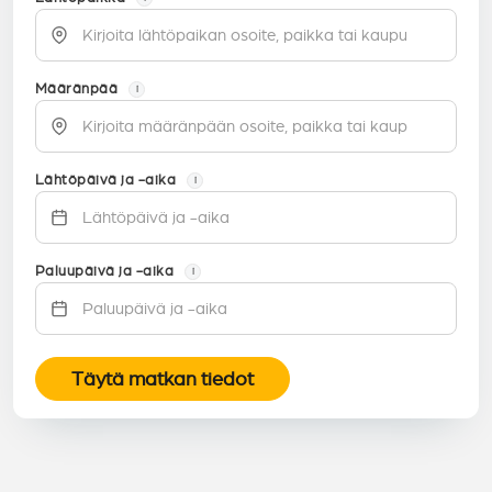
Määränpää
i
Lähtöpäivä ja -aika
i
Paluupäivä ja -aika
i
Täytä matkan tiedot