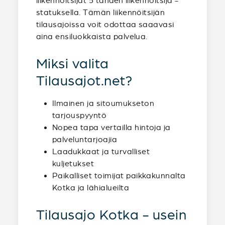
liikennöitsijät 5 tähden liikennöitsijä -
statuksella. Tämän liikennöitsijän
tilausajoissa voit odottaa saaavasi
aina ensiluokkaista palvelua.
Miksi valita
Tilausajot.net?
Ilmainen ja sitoumukseton
tarjouspyyntö
Nopea tapa vertailla hintoja ja
palveluntarjoajia
Laadukkaat ja turvalliset
kuljetukset
Paikalliset toimijat paikkakunnalta
Kotka ja lähialueilta
Tilausajo Kotka - usein