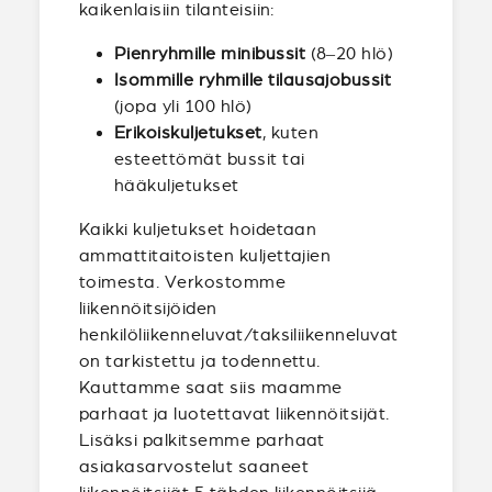
kaikenlaisiin tilanteisiin:
Pienryhmille minibussit
(8–20 hlö)
Isommille ryhmille tilausajobussit
(jopa yli 100 hlö)
Erikoiskuljetukset
, kuten
esteettömät bussit tai
hääkuljetukset
Kaikki kuljetukset hoidetaan
ammattitaitoisten kuljettajien
toimesta. Verkostomme
liikennöitsijöiden
henkilöliikenneluvat/taksiliikenneluvat
on tarkistettu ja todennettu.
Kauttamme saat siis maamme
parhaat ja luotettavat liikennöitsijät.
Lisäksi palkitsemme parhaat
asiakasarvostelut saaneet