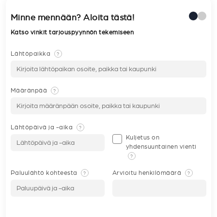
Minne mennään? Aloita tästä!
Katso vinkit tarjouspyynnön tekemiseen
Lähtöpaikka
?
Määränpää
?
Lähtöpäivä ja -aika
?
Kuljetus on
yhdensuuntainen vienti
?
Paluulähtö kohteesta
Arvioitu henkilömäärä
?
?