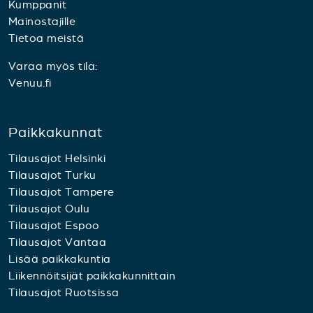
Kumppanit
Mainostajille
Tietoa meistä
Varaa myös tila:
Venuu.fi
Paikkakunnat
Tilausajot Helsinki
Tilausajot Turku
Tilausajot Tampere
Tilausajot Oulu
Tilausajot Espoo
Tilausajot Vantaa
Lisää paikkakuntia
Liikennöitsijät paikkakunnittain
Tilausajot Ruotsissa