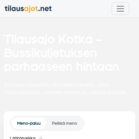
Tilausajo Kotka -
Bussikuljetuksen
parhaaseen hintaan
Suomen suosituin tilausajopalvelu. Jätä
tarjouspyyntö, vertaile hinnat ja valitse sopivin.
Meno-paluu
Pelkkä meno
Lähtöpaikka
i