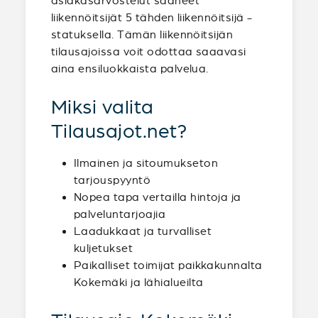
asiakasarvostelut saaneet
liikennöitsijät 5 tähden liikennöitsijä -
statuksella. Tämän liikennöitsijän
tilausajoissa voit odottaa saaavasi
aina ensiluokkaista palvelua.
Miksi valita
Tilausajot.net?
Ilmainen ja sitoumukseton
tarjouspyyntö
Nopea tapa vertailla hintoja ja
palveluntarjoajia
Laadukkaat ja turvalliset
kuljetukset
Paikalliset toimijat paikkakunnalta
Kokemäki ja lähialueilta