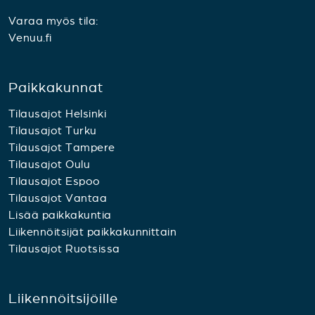
Varaa myös tila:
Venuu.fi
Paikkakunnat
Tilausajot Helsinki
Tilausajot Turku
Tilausajot Tampere
Tilausajot Oulu
Tilausajot Espoo
Tilausajot Vantaa
Lisää paikkakuntia
Liikennöitsijät paikkakunnittain
Tilausajot Ruotsissa
Liikennöitsijöille