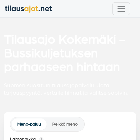
Tilausajo Kokemäki -
Bussikuljetuksen
parhaaseen hintaan
Suomen suosituin tilausajopalvelu. Jätä
tarjouspyyntö, vertaile hinnat ja valitse sopivin.
Meno-paluu
Pelkkä meno
Lähtöpaikka
i