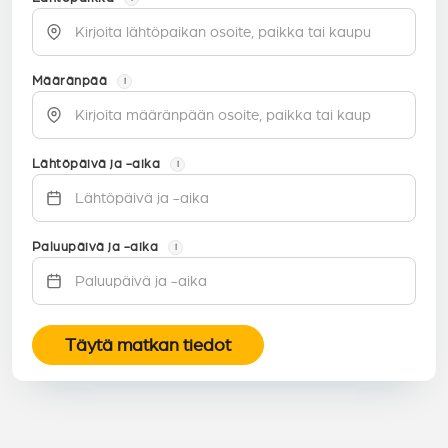
Määränpää
i
Lähtöpäivä ja -aika
i
Paluupäivä ja -aika
i
Täytä matkan tiedot