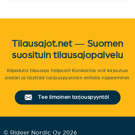
Tilausajot.net — Suomen
suosituin tilausajopalvelu
Kilpailuta tilausajo helposti! Konkarina voit kirjautua
sisään ja täyttää tarjouspyynnön entistä nopeammin.
Tee ilmainen tarjouspyyntö!
© Rideer Nordic Oy 2026