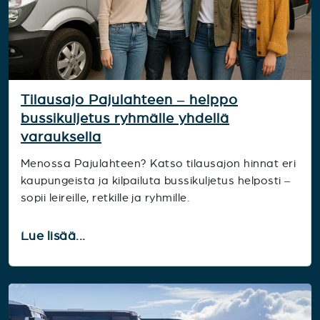
Tilausajo Pajulahteen – helppo
bussikuljetus ryhmälle yhdellä
varauksella
Menossa Pajulahteen? Katso tilausajon hinnat eri
kaupungeista ja kilpailuta bussikuljetus helposti –
sopii leireille, retkille ja ryhmille.
Lue lisää...