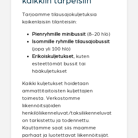
kaikkiin tarpeisiin
Tarjoamme tilausajokuljetuksia
kaikenlaisiin tilanteisiin:
Pienryhmille minibussit
(8–20 hlö)
Isommille ryhmille tilausajobussit
(jopa yli 100 hlö)
Erikoiskuljetukset
, kuten
esteettömät bussit tai
hääkuljetukset
Kaikki kuljetukset hoidetaan
ammattitaitoisten kuljettajien
toimesta. Verkostomme
liikennöitsijöiden
henkilöliikenneluvat/taksiliikenneluvat
on tarkistettu ja todennettu.
Kauttamme saat siis maamme
parhaat ja luotettavat liikennöitsijät.