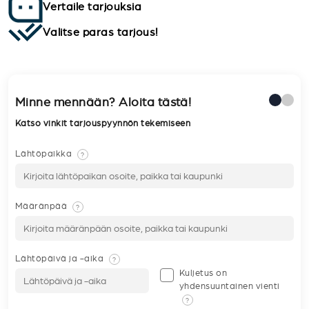
Vertaile tarjouksia
Valitse paras tarjous!
Minne mennään? Aloita tästä!
Katso vinkit tarjouspyynnön tekemiseen
Lähtöpaikka
?
Määränpää
?
Lähtöpäivä ja -aika
?
Kuljetus on
yhdensuuntainen vienti
?