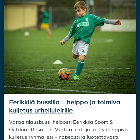
Eerikkilä bussilla – helppo ja toimiva
kuljetus urheiluleirille
Varaa tilausbussi helposti Eerikkilä Sport &
Outdoor Resortiin. Vertaa hintoja ja löydä sopiva
kuljetus ryhmällesi – nopeasti ja luotettavasti