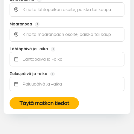
Määränpää
i
Lähtöpäivä ja -aika
i
Paluupäivä ja -aika
i
Täytä matkan tiedot