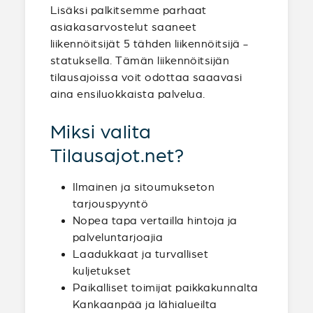
Lisäksi palkitsemme parhaat
asiakasarvostelut saaneet
liikennöitsijät 5 tähden liikennöitsijä -
statuksella. Tämän liikennöitsijän
tilausajoissa voit odottaa saaavasi
aina ensiluokkaista palvelua.
Miksi valita
Tilausajot.net?
Ilmainen ja sitoumukseton
tarjouspyyntö
Nopea tapa vertailla hintoja ja
palveluntarjoajia
Laadukkaat ja turvalliset
kuljetukset
Paikalliset toimijat paikkakunnalta
Kankaanpää ja lähialueilta