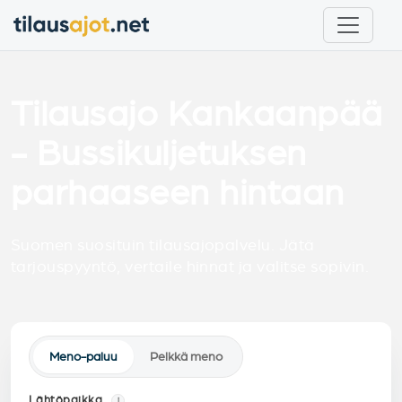
Tilausajo Kankaanpää
- Bussikuljetuksen
parhaaseen hintaan
Suomen suosituin tilausajopalvelu. Jätä
tarjouspyyntö, vertaile hinnat ja valitse sopivin.
Meno-paluu
Pelkkä meno
Lähtöpaikka
i