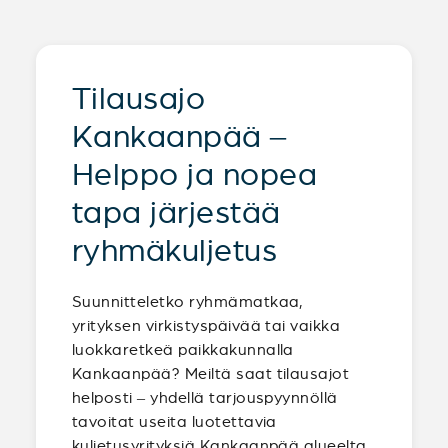
Tilausajo
Kankaanpää –
Helppo ja nopea
tapa järjestää
ryhmäkuljetus
Suunnitteletko ryhmämatkaa,
yrityksen virkistyspäivää tai vaikka
luokkaretkeä paikkakunnalla
Kankaanpää? Meiltä saat tilausajot
helposti – yhdellä tarjouspyynnöllä
tavoitat useita luotettavia
kuljetusyrityksiä Kankaanpää alueelta.