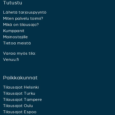
Tutustu
Lähetä tarjouspyyntö
Miten palvelu toimii?
Mikä on tilausajo?
Kumppanit
Mainostajille
Tietoa meistä
Varaa myös tila:
Venuu.fi
Paikkakunnat
Tilausajot Helsinki
Tilausajot Turku
Tilausajot Tampere
Tilausajot Oulu
Tilausajot Espoo