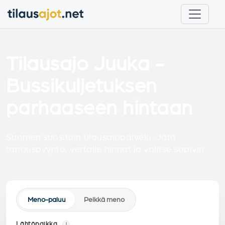
Tilausajo Juuka -
Bussikuljetuksen
parhaaseen hintaan
Suomen suosituin tilausajopalvelu. Jätä
tarjouspyyntö, vertaile hinnat ja valitse sopivin.
Meno-paluu
Pelkkä meno
Lähtöpaikka
i