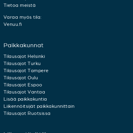
Tietoa meistä
Varaa myös tila:
Venuu.fi
Paikkakunnat
Tilausajot Helsinki
Tilausajot Turku
Tilausajot Tampere
Tilausajot Oulu
Tilausajot Espoo
Tilausajot Vantaa
Lisää paikkakuntia
Liikennöitsijät paikkakunnittain
Tilausajot Ruotsissa