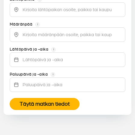
Määränpää
i
Lähtöpäivä ja -aika
i
Paluupäivä ja -aika
i
Täytä matkan tiedot