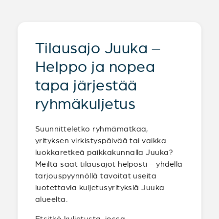
Tilausajo Juuka –
Helppo ja nopea
tapa järjestää
ryhmäkuljetus
Suunnitteletko ryhmämatkaa,
yrityksen virkistyspäivää tai vaikka
luokkaretkeä paikkakunnalla Juuka?
Meiltä saat tilausajot helposti – yhdellä
tarjouspyynnöllä tavoitat useita
luotettavia kuljetusyrityksiä Juuka
alueelta.
Etsitkö kuljetusta, jossa