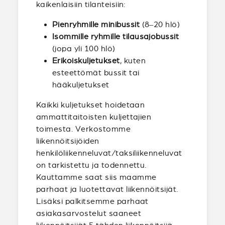
kaikenlaisiin tilanteisiin:
Pienryhmille minibussit
(8–20 hlö)
Isommille ryhmille tilausajobussit
(jopa yli 100 hlö)
Erikoiskuljetukset
, kuten
esteettömät bussit tai
hääkuljetukset
Kaikki kuljetukset hoidetaan
ammattitaitoisten kuljettajien
toimesta. Verkostomme
liikennöitsijöiden
henkilöliikenneluvat/taksiliikenneluvat
on tarkistettu ja todennettu.
Kauttamme saat siis maamme
parhaat ja luotettavat liikennöitsijät.
Lisäksi palkitsemme parhaat
asiakasarvostelut saaneet