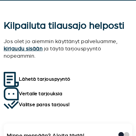
Kilpailuta tilausajo helposti
Jos olet jo aiemmin käyttänyt palveluamme,
kirjaudu sisään
ja täytä tarjouspyyntö
nopeammin.
Lähetä tarjouspyyntö
Vertaile tarjouksia
Valitse paras tarjous!
Minne mennään? Aloita tästä!