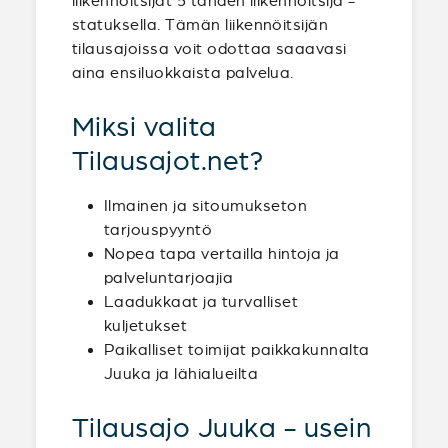
liikennöitsijät 5 tähden liikennöitsijä -
statuksella. Tämän liikennöitsijän
tilausajoissa voit odottaa saaavasi
aina ensiluokkaista palvelua.
Miksi valita
Tilausajot.net?
Ilmainen ja sitoumukseton
tarjouspyyntö
Nopea tapa vertailla hintoja ja
palveluntarjoajia
Laadukkaat ja turvalliset
kuljetukset
Paikalliset toimijat paikkakunnalta
Juuka ja lähialueilta
Tilausajo Juuka - usein