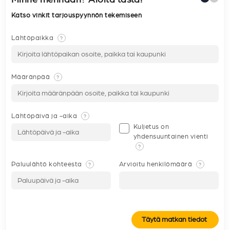
Katso vinkit tarjouspyynnön tekemiseen
Lähtöpaikka
?
Määränpää
?
Lähtöpäivä ja -aika
?
Kuljetus on
yhdensuuntainen vienti
?
Paluulähtö kohteesta
Arvioitu henkilömäärä
?
?
Täytä matkan tiedot