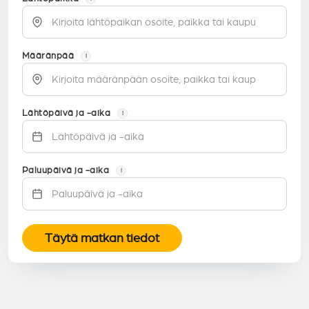
Määränpää
i
Lähtöpäivä ja -aika
i
Paluupäivä ja -aika
i
Täytä matkan tiedot