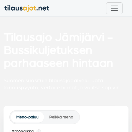
Tilausajo Jämijärvi -
Bussikuljetuksen
parhaaseen hintaan
Suomen suosituin tilausajopalvelu. Jätä
tarjouspyyntö, vertaile hinnat ja valitse sopivin.
Meno-paluu
Pelkkä meno
Lähtöpaikka
i