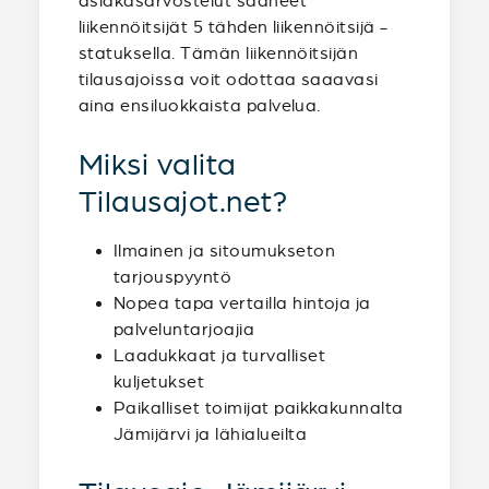
asiakasarvostelut saaneet
liikennöitsijät 5 tähden liikennöitsijä -
statuksella. Tämän liikennöitsijän
tilausajoissa voit odottaa saaavasi
aina ensiluokkaista palvelua.
Miksi valita
Tilausajot.net?
Ilmainen ja sitoumukseton
tarjouspyyntö
Nopea tapa vertailla hintoja ja
palveluntarjoajia
Laadukkaat ja turvalliset
kuljetukset
Paikalliset toimijat paikkakunnalta
Jämijärvi ja lähialueilta