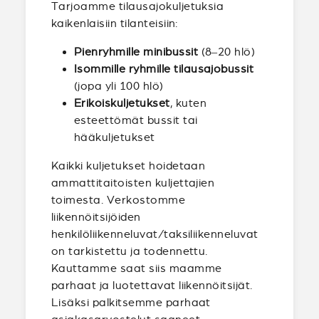
Tarjoamme tilausajokuljetuksia
kaikenlaisiin tilanteisiin:
Pienryhmille minibussit
(8–20 hlö)
Isommille ryhmille tilausajobussit
(jopa yli 100 hlö)
Erikoiskuljetukset
, kuten
esteettömät bussit tai
hääkuljetukset
Kaikki kuljetukset hoidetaan
ammattitaitoisten kuljettajien
toimesta. Verkostomme
liikennöitsijöiden
henkilöliikenneluvat/taksiliikenneluvat
on tarkistettu ja todennettu.
Kauttamme saat siis maamme
parhaat ja luotettavat liikennöitsijät.
Lisäksi palkitsemme parhaat