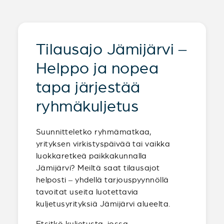
Tilausajo Jämijärvi –
Helppo ja nopea
tapa järjestää
ryhmäkuljetus
Suunnitteletko ryhmämatkaa,
yrityksen virkistyspäivää tai vaikka
luokkaretkeä paikkakunnalla
Jämijärvi? Meiltä saat tilausajot
helposti – yhdellä tarjouspyynnöllä
tavoitat useita luotettavia
kuljetusyrityksiä Jämijärvi alueelta.
Etsitkö kuljetusta, jossa