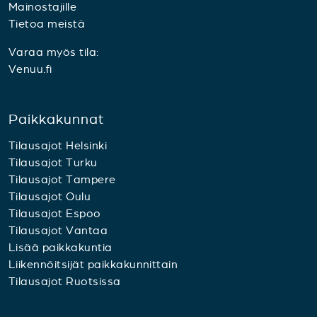
Mainostajille
Tietoa meistä
Varaa myös tila:
Venuu.fi
Paikkakunnat
Tilausajot Helsinki
Tilausajot Turku
Tilausajot Tampere
Tilausajot Oulu
Tilausajot Espoo
Tilausajot Vantaa
Lisää paikkakuntia
Liikennöitsijät paikkakunnittain
Tilausajot Ruotsissa