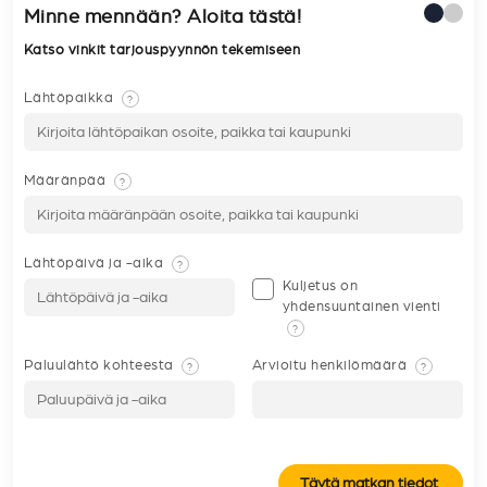
Minne mennään? Aloita tästä!
Katso vinkit tarjouspyynnön tekemiseen
Lähtöpaikka
?
Määränpää
?
Lähtöpäivä ja -aika
?
Kuljetus on
yhdensuuntainen vienti
?
Paluulähtö kohteesta
Arvioitu henkilömäärä
?
?
Täytä matkan tiedot