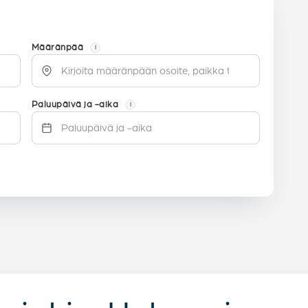
Määränpää
i
Paluupäivä ja -aika
i