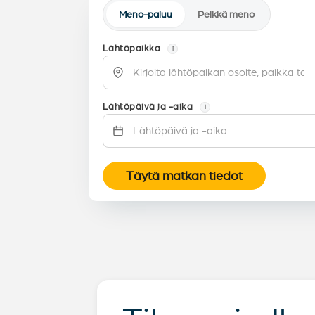
Meno-paluu
Pelkkä meno
Lähtöpaikka
i
Lähtöpäivä ja -aika
i
Täytä matkan tiedot