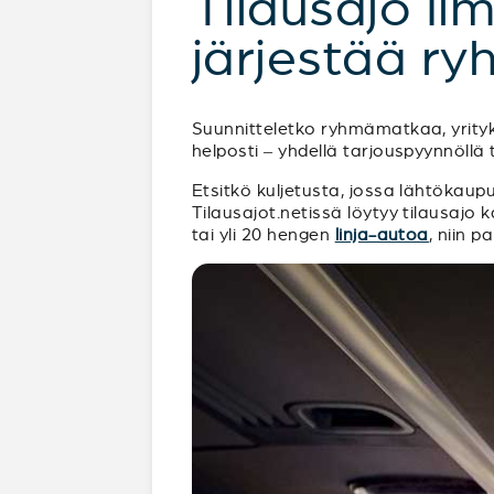
Tilausajo Il
järjestää ry
Suunnitteletko ryhmämatkaa, yrityks
helposti – yhdellä tarjouspyynnöllä t
Etsitkö kuljetusta, jossa lähtökaup
Tilausajot.netissä löytyy tilausajo ka
tai yli 20 hengen
linja-autoa
, niin p