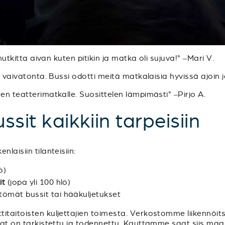
 mutkitta aivan kuten pitikin ja matka oli sujuva!" –Mari V.
ja vaivatonta. Bussi odotti meitä matkalaisia hyvissä ajoin
en teatterimatkalle. Suosittelen lämpimästi" –Pirjo A.
ssit kaikkiin tarpeisiin
laisiin tilanteisiin:
ö)
it
(jopa yli 100 hlö)
ttömät bussit tai hääkuljetukset
itaitoisten kuljettajien toimesta. Verkostomme liikennöits
luvat on tarkistettu ja todennettu. Kauttamme saat siis m