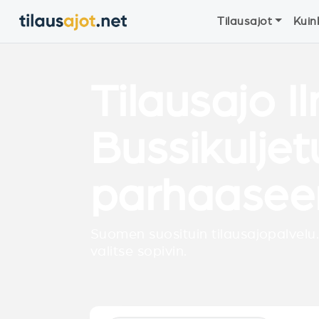
Tilausajot
Kuin
Tilausajo I
Bussikulje
parhaasee
Suomen suosituin tilausajopalvelu.
valitse sopivin.