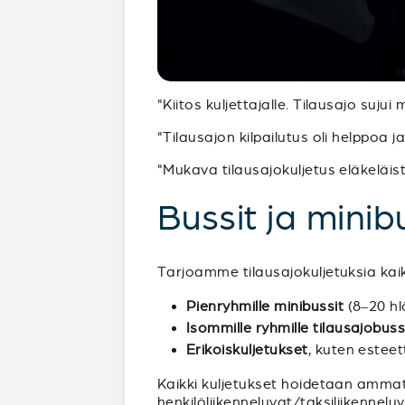
"Kiitos kuljettajalle. Tilausajo sujui
"Tilausajon kilpailutus oli helppoa 
"Mukava tilausajokuljetus eläkeläist
Bussit ja minibu
Tarjoamme tilausajokuljetuksia kaiken
Pienryhmille minibussit
(8–20 hl
Isommille ryhmille tilausajobuss
Erikoiskuljetukset
, kuten estee
Kaikki kuljetukset hoidetaan ammatt
henkilöliikenneluvat/taksiliikenne