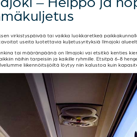
majoki – Helppo ja n
hmäkuljetus
en virkistyspäivää tai vaikka luokkaretkeä paikkakunnalla
avoitat useita luotettavia kuljetusyrityksiä Ilmajoki alueel
unkina tai määränpäänä on Ilmajoki vai etsitkö kenties kie
ikkiin näihin tarpeisiin ja kaikille ryhmille. Etsitpä 6-8 hen
alvelumme liikennöitsijöiltä löytyy niin kalustoa kuin kapasit