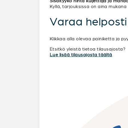
Sisältyykö hinta kuljettaja ja mahdo
Kyllä, tarjouksissa on aina mukana kul
Varaa helposti
Klikkaa alla olevaa painiketta ja py
Etsitkö yleistä tietoa tilausajosta?
Lue lisää tilausajosta täältä