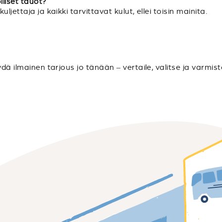
lliset tauot?
jettaja ja kaikki tarvittavat kulut, ellei toisin mainita.
ydä ilmainen tarjous jo tänään – vertaile, valitse ja varmis