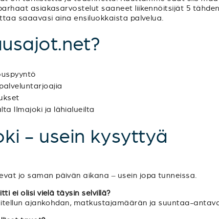
 parhaat asiakasarvostelut saaneet liikennöitsijät 5 tähden
dottaa saaavasi aina ensiluokkaista palvelua.
ausajot.net?
jouspyyntö
palveluntarjoajia
tukset
ta Ilmajoki ja lähialueilta
oki - usein kysyttyä
evat jo saman päivän aikana – usein jopa tunneissa.
 ei olisi vielä täysin selvillä?
unnitellun ajankohdan, matkustajamäärän ja suuntaa-antavan