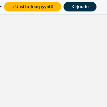
+ Uusi tarjouspyyntö
Kirjaudu