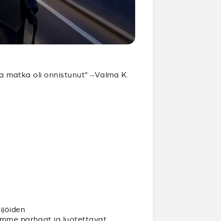
 ja matka oli onnistunut" –Valma K.
ijöiden
aamme parhaat ja luotettavat