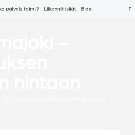
ka palvelu toimii?
Liikennöitsijät
Blogi
FI
lmajoki -
tuksen
n hintaan
 Jätä tarjouspyyntö, vertaile hinnat ja