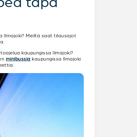
opea tapa
 Ilmajoki? Meiltä saat tilausajot
ta.
rtoajelua kaupungissa Ilmajoki?
gen
minibussia
kaupungissa Ilmajoki
eettia.