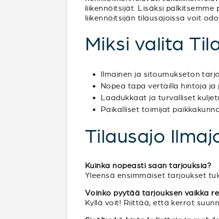
liikennöitsijät. Lisäksi palkitsemme
liikennöitsijän tilausajoissa voit o
Miksi valita Til
Ilmainen ja sitoumukseton tar
Nopea tapa vertailla hintoja ja 
Laadukkaat ja turvalliset kulje
Paikalliset toimijat paikkakunnal
Tilausajo Ilmaj
Kuinka nopeasti saan tarjouksia?
Yleensä ensimmäiset tarjoukset tul
Voinko pyytää tarjouksen vaikka reitti
Kyllä voit! Riittää, että kerrot su