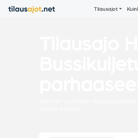
Tilausajot
Kuin
Tilausajo H
Bussikulje
parhaasee
Suomen suosituin tilausajopalvelu.
valitse sopivin.