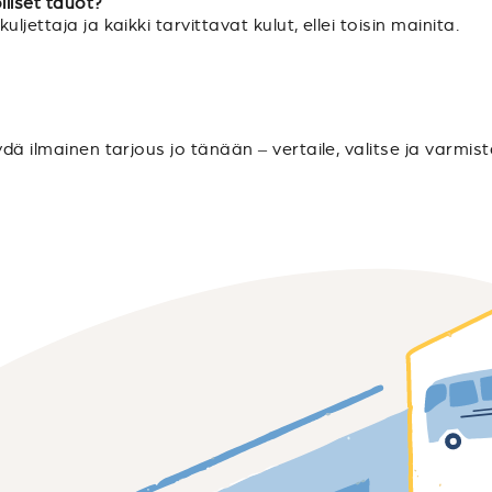
lliset tauot?
jettaja ja kaikki tarvittavat kulut, ellei toisin mainita.
ydä ilmainen tarjous jo tänään – vertaile, valitse ja varmis