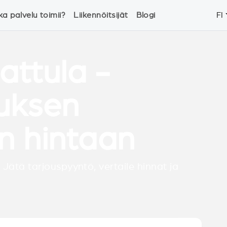
ka palvelu toimii?
Liikennöitsijät
Blogi
FI
attula -
tuksen
n hintaan
 Jätä tarjouspyyntö, vertaile hinnat ja