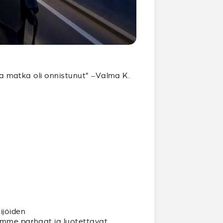
 ja matka oli onnistunut" –Valma K.
ijöiden
aamme parhaat ja luotettavat