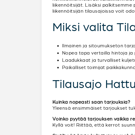
liikennöitsijät. Lisäksi palkitsemme
liikennöitsijän tilausajoissa voit o
Miksi valita Til
Ilmainen ja sitoumukseton tar
Nopea tapa vertailla hintoja ja 
Laadukkaat ja turvalliset kulje
Paikalliset toimijat paikkakunna
Tilausajo Hattu
Kuinka nopeasti saan tarjouksia?
Yleensä ensimmäiset tarjoukset tul
Voinko pyytää tarjouksen vaikka reitti
Kyllä voit! Riittää, että kerrot su