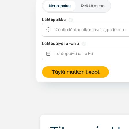
Meno-paluu
Pelkkä meno
Lähtöpaikka
i
Lähtöpäivä ja -aika
i
Täytä matkan tiedot