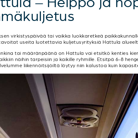
ttula – Helppo ja n
hmäkuljetus
en virkistyspäivää tai vaikka luokkaretkeä paikkakunnalla
tavoitat useita luotettavia kuljetusyrityksiä Hattula alueelt
punkina tai määränpäänä on Hattula vai etsitkö kenties ki
ikkiin näihin tarpeisiin ja kaikille ryhmille. Etsitpä 6-8 hen
alvelumme liikennöitsijöiltä löytyy niin kalustoa kuin kapasit