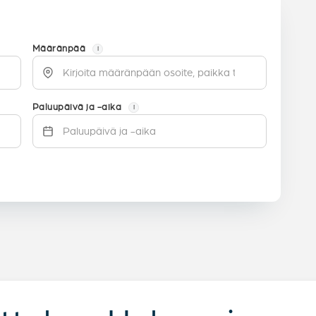
Määränpää
i
Paluupäivä ja -aika
i