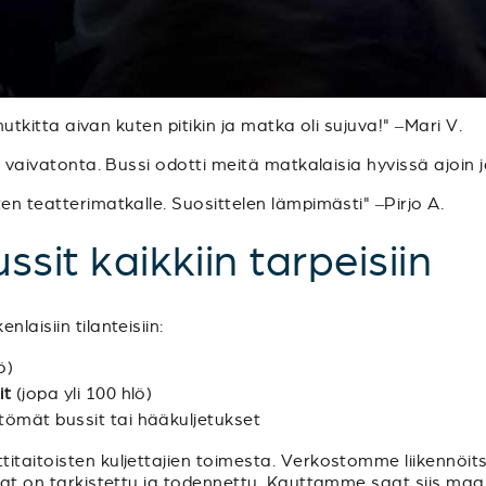
 mutkitta aivan kuten pitikin ja matka oli sujuva!" –Mari V.
ja vaivatonta. Bussi odotti meitä matkalaisia hyvissä ajoin
en teatterimatkalle. Suosittelen lämpimästi" –Pirjo A.
ssit kaikkiin tarpeisiin
laisiin tilanteisiin:
ö)
it
(jopa yli 100 hlö)
ttömät bussit tai hääkuljetukset
itaitoisten kuljettajien toimesta. Verkostomme liikennöits
luvat on tarkistettu ja todennettu. Kauttamme saat siis m