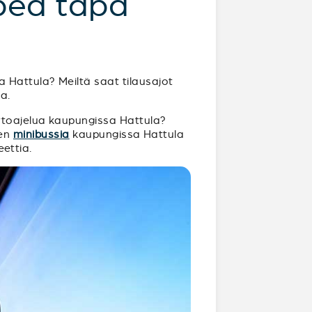
opea tapa
 Hattula? Meiltä saat tilausajot
a.
ertoajelua kaupungissa Hattula?
gen
minibussia
kaupungissa Hattula
eettia.