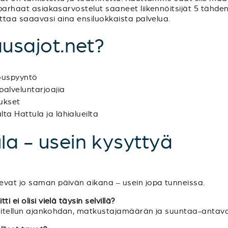
 parhaat asiakasarvostelut saaneet liikennöitsijät 5 tähden
dottaa saaavasi aina ensiluokkaista palvelua.
ausajot.net?
jouspyyntö
palveluntarjoajia
tukset
lta Hattula ja lähialueilta
la - usein kysyttyä
evat jo saman päivän aikana – usein jopa tunneissa.
 ei olisi vielä täysin selvillä?
unnitellun ajankohdan, matkustajamäärän ja suuntaa-antavan