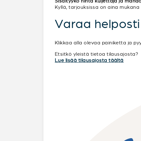
Sisältyykö hinta kuljettaja ja mahdo
Kyllä, tarjouksissa on aina mukana kul
Varaa helposti
Klikkaa alla olevaa painiketta ja py
Etsitkö yleistä tietoa tilausajosta?
Lue lisää tilausajosta täältä