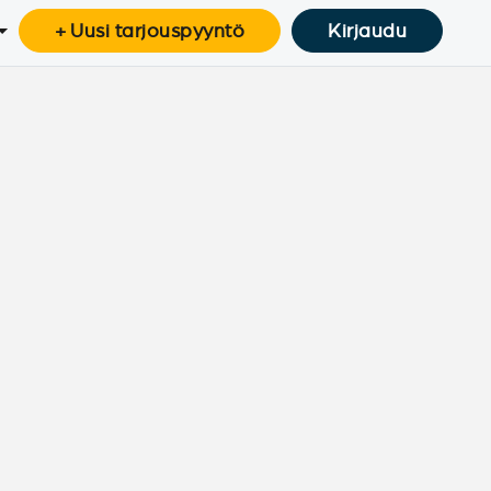
+ Uusi tarjouspyyntö
Kirjaudu