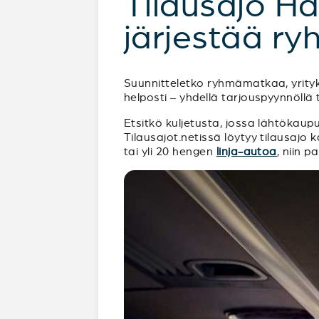
Tilausajo Ha
järjestää ry
Suunnitteletko ryhmämatkaa, yrityks
helposti – yhdellä tarjouspyynnöllä 
Etsitkö kuljetusta, jossa lähtökau
Tilausajot.netissä löytyy tilausajo ka
tai yli 20 hengen
linja-autoa
, niin p