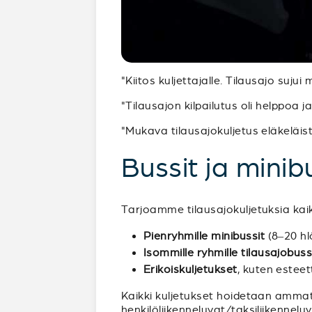
"Kiitos kuljettajalle. Tilausajo sujui
"Tilausajon kilpailutus oli helppoa 
"Mukava tilausajokuljetus eläkeläist
Bussit ja minibu
Tarjoamme tilausajokuljetuksia kaiken
Pienryhmille minibussit
(8–20 hl
Isommille ryhmille tilausajobuss
Erikoiskuljetukset
, kuten estee
Kaikki kuljetukset hoidetaan ammatt
henkilöliikenneluvat/taksiliikenne