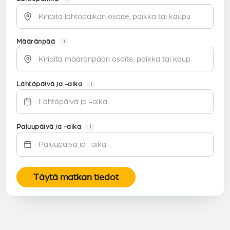
Määränpää
i
Lähtöpäivä ja -aika
i
Paluupäivä ja -aika
i
Täytä matkan tiedot