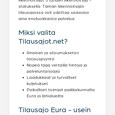
liikennöitsijät 5 tähden liikennöitsijä -
statuksella. Tämän liikennöitsijän
tilausajoissa voit odottaa saaavasi
aina ensiluokkaista palvelua.
Miksi valita
Tilausajot.net?
Ilmainen ja sitoumukseton
tarjouspyyntö
Nopea tapa vertailla hintoja ja
palveluntarjoajia
Laadukkaat ja turvalliset
kuljetukset
Paikalliset toimijat paikkakunnalta
Eura ja lähialueilta
Tilausajo Eura - usein