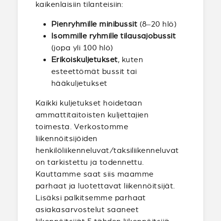
kaikenlaisiin tilanteisiin:
Pienryhmille minibussit
(8–20 hlö)
Isommille ryhmille tilausajobussit
(jopa yli 100 hlö)
Erikoiskuljetukset
, kuten
esteettömät bussit tai
hääkuljetukset
Kaikki kuljetukset hoidetaan
ammattitaitoisten kuljettajien
toimesta. Verkostomme
liikennöitsijöiden
henkilöliikenneluvat/taksiliikenneluvat
on tarkistettu ja todennettu.
Kauttamme saat siis maamme
parhaat ja luotettavat liikennöitsijät.
Lisäksi palkitsemme parhaat
asiakasarvostelut saaneet