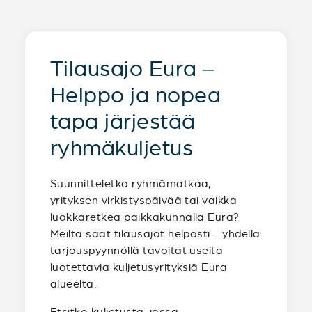
Tilausajo Eura –
Helppo ja nopea
tapa järjestää
ryhmäkuljetus
Suunnitteletko ryhmämatkaa,
yrityksen virkistyspäivää tai vaikka
luokkaretkeä paikkakunnalla Eura?
Meiltä saat tilausajot helposti – yhdellä
tarjouspyynnöllä tavoitat useita
luotettavia kuljetusyrityksiä Eura
alueelta.
Etsitkö kuljetusta, jossa