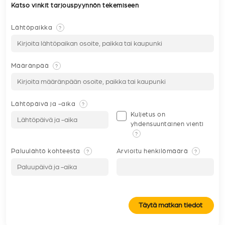
Katso vinkit tarjouspyynnön tekemiseen
Lähtöpaikka
?
Määränpää
?
Lähtöpäivä ja -aika
?
Kuljetus on
yhdensuuntainen vienti
?
Paluulähtö kohteesta
Arvioitu henkilömäärä
?
?
Täytä matkan tiedot