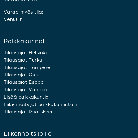
Varaa myös tila:
Venuu.fi
Paikkakunnat
Tilausajot Helsinki
Tilausajot Turku
Tilausajot Tampere
Tilausajot Oulu
Tilausajot Espoo
Tilausajot Vantaa
Lisää paikkakuntia
Liikennöitsijät paikkakunnittain
Tilausajot Ruotsissa
Liikennöitsijöille