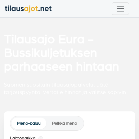
Tilausajo Eura -
Bussikuljetuksen
parhaaseen hintaan
Suomen suosituin tilausajopalvelu. Jätä
tarjouspyyntö, vertaile hinnat ja valitse sopivin.
Meno-paluu
Pelkkä meno
Lähtöpaikka
i