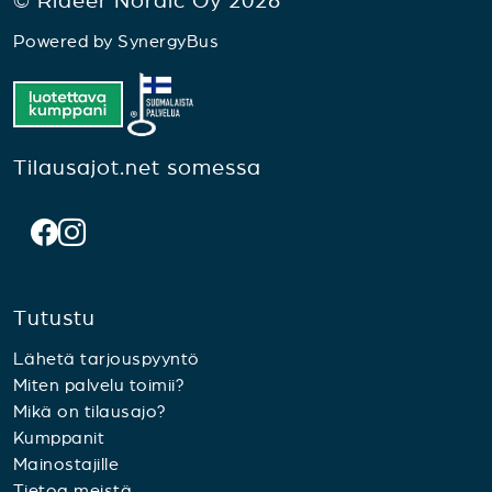
© Rideer Nordic Oy 2026
Powered by
SynergyBus
Tilausajot.net somessa
Tutustu
Lähetä tarjouspyyntö
Miten palvelu toimii?
Mikä on tilausajo?
Kumppanit
Mainostajille
Tietoa meistä