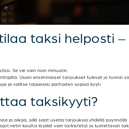
 tilaa taksi helposti –
täsi. Se vie vain noin minuutin.
ittäjiltä. Usein ensimmäiset tarjoukset tulevat jo tunnin sis
uja ja valitse tarpeisiisi parhaiten sopiva kyyti.
uttaa taksikyyti?
a ja aikaa, sillä saat useita tarjouksia yhdellä pyynnöllä.
ajot.netin kautta löydät vain tarkistetut ja luotettavat ta