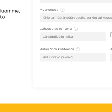
Määränpää
?
veluamme,
ntö
Lähtöpäivä ja -aika
?
Paluulähtö kohteesta
A
?