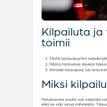
Kilpailuta ja
toimii
Täytä tarjouspyyntö taksikyydis
Odota tarjouksia alueesi taksiyr
Vertaile tarjouksia, lue arvostel
Miksi kilpail
Palvelumme avulla voit säästää raha
eikä se sido sinua mihinkään. Tilaus