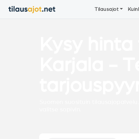
Tilausajot
Kuin
Kysy hinta 
Karjala - T
tarjouspyy
Suomen suosituin tilausajopalvelu.
valitse sopivin.