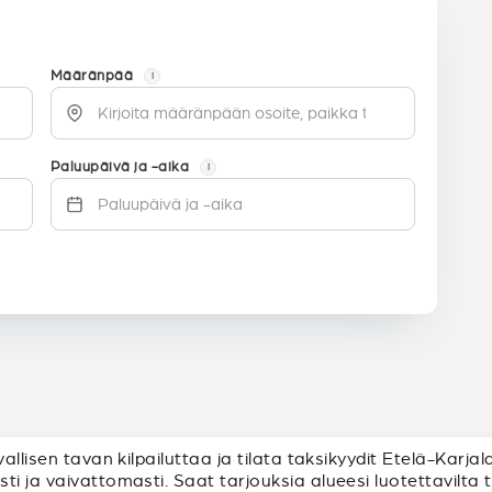
Määränpää
i
Paluupäivä ja -aika
i
vallisen tavan kilpailuttaa ja tilata taksikyydit Etelä-Karja
 ja vaivattomasti. Saat tarjouksia alueesi luotettavilta taks