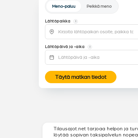
Meno-paluu
Pelkkä meno
Lähtöpaikka
i
Lähtöpäivä ja -aika
i
Täytä matkan tiedot
Tilausajot.net tarjoaa helpon ja tur
löytää sopivan taksipalvelun nopeasti