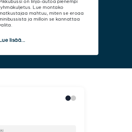
Pikkubussi on linja-autoa pienempi
ryhmäkuljetus. Lue montako
matkustajaa mahtuu, miten se eroaa
minibussista ja milloin se kannattaa
valita.
Lue lisää...