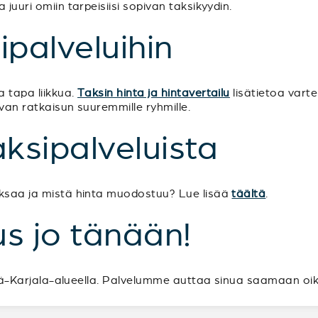
 juuri omiin tarpeisiisi sopivan taksikyydin.
ipalveluihin
 tapa liikkua.
Taksin hinta ja hintavertailu
lisätietoa vart
van ratkaisun suuremmille ryhmille.
aksipalveluista
aksaa ja mistä hinta muodostuu? Lue lisää
täältä
.
s jo tänään!
Etelä-Karjala-alueella. Palvelumme auttaa sinua saamaan oi