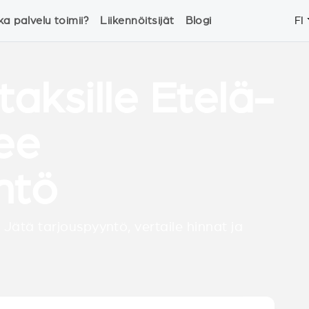
ka palvelu toimii?
Liikennöitsijät
Blogi
FI
taksille Etelä-
ee
ntö
 Jätä tarjouspyyntö, vertaile hinnat ja