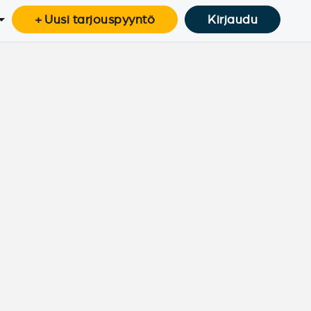
+ Uusi tarjouspyyntö
Kirjaudu