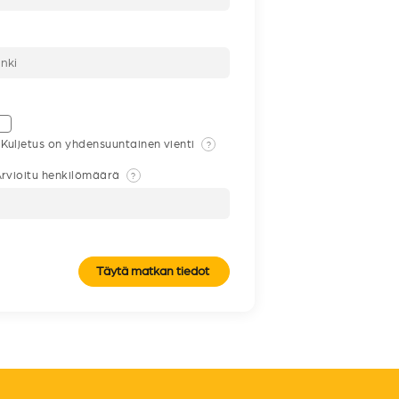
Kuljetus on yhdensuuntainen vienti
?
rvioitu henkilömäärä
?
Täytä matkan tiedot