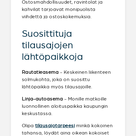
Ostosmahdollisuudet, ravintolat ja
kahvilat tarjoavat monipuolista
viihdettä ja ostoskokemuksia.
Suosittituja
tilausajojen
lähtöpaikkoja
Rautatieasema
- Keskeinen liikenteen
solmukohta, joka on suosittu
lähtöpaikka myös tilausajoille.
Linja-autoasema
- Monille matkoille
luonnollinen aloituspaikka kaupungin
keskustassa.
Olipa
tilausajotarpeesi
minkä kokoinen
tahansa, löydät aina oikean kokoiset