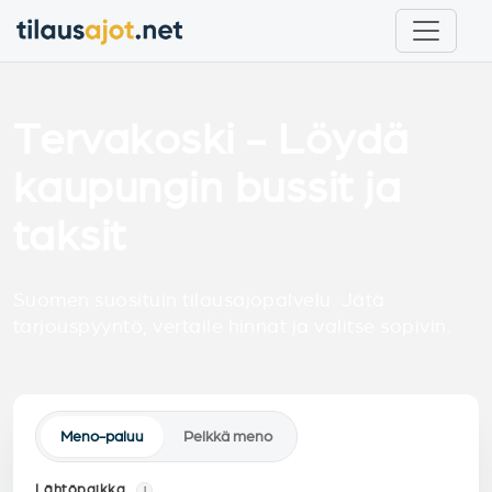
Tervakoski - Löydä
kaupungin bussit ja
taksit
Suomen suosituin tilausajopalvelu. Jätä
tarjouspyyntö, vertaile hinnat ja valitse sopivin.
Meno-paluu
Pelkkä meno
Lähtöpaikka
i