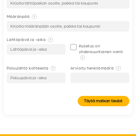
Määränpää
?
Lähtöpäivä ja -aika
?
Kuljetus on
yhdensuuntainen vienti
?
Paluulähtö kohteesta
Arvioitu henkilömäärä
?
?
Täytä matkan tiedot