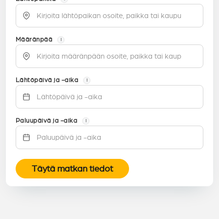
Määränpää
i
Lähtöpäivä ja -aika
i
Paluupäivä ja -aika
i
Täytä matkan tiedot