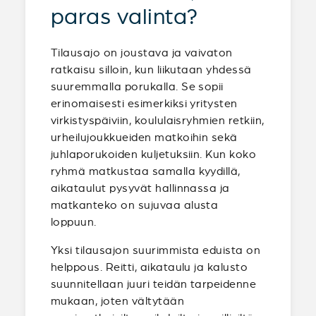
paras valinta?
Tilausajo on joustava ja vaivaton
ratkaisu silloin, kun liikutaan yhdessä
suuremmalla porukalla. Se sopii
erinomaisesti esimerkiksi yritysten
virkistyspäiviin, koululaisryhmien retkiin,
urheilujoukkueiden matkoihin sekä
juhlaporukoiden kuljetuksiin. Kun koko
ryhmä matkustaa samalla kyydillä,
aikataulut pysyvät hallinnassa ja
matkanteko on sujuvaa alusta
loppuun.
Yksi tilausajon suurimmista eduista on
helppous. Reitti, aikataulu ja kalusto
suunnitellaan juuri teidän tarpeidenne
mukaan, joten vältytään