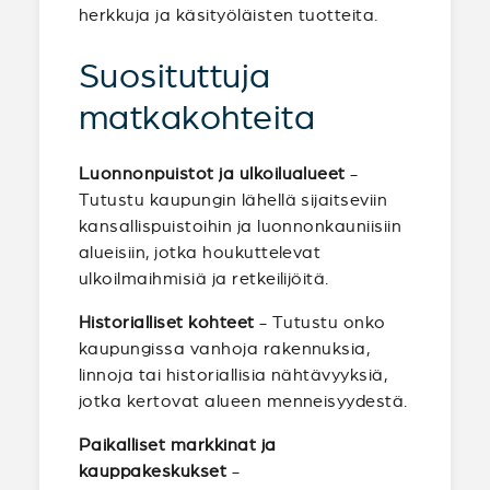
herkkuja ja käsityöläisten tuotteita.
Suosituttuja
matkakohteita
Luonnonpuistot ja ulkoilualueet
-
Tutustu kaupungin lähellä sijaitseviin
kansallispuistoihin ja luonnonkauniisiin
alueisiin, jotka houkuttelevat
ulkoilmaihmisiä ja retkeilijöitä.
Historialliset kohteet
- Tutustu onko
kaupungissa vanhoja rakennuksia,
linnoja tai historiallisia nähtävyyksiä,
jotka kertovat alueen menneisyydestä.
Paikalliset markkinat ja
kauppakeskukset
-