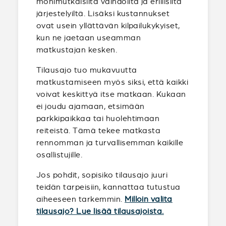
monimutkaisilta vaihdoilta ja erillisiltä
järjestelyiltä. Lisäksi kustannukset
ovat usein yllättävän kilpailukykyiset,
kun ne jaetaan useamman
matkustajan kesken.
Tilausajo tuo mukavuutta
matkustamiseen myös siksi, että kaikki
voivat keskittyä itse matkaan. Kukaan
ei joudu ajamaan, etsimään
parkkipaikkaa tai huolehtimaan
reiteistä. Tämä tekee matkasta
rennomman ja turvallisemman kaikille
osallistujille.
Jos pohdit, sopisiko tilausajo juuri
teidän tarpeisiin, kannattaa tutustua
aiheeseen tarkemmin.
Milloin valita
tilausajo? Lue lisää tilausajoista.