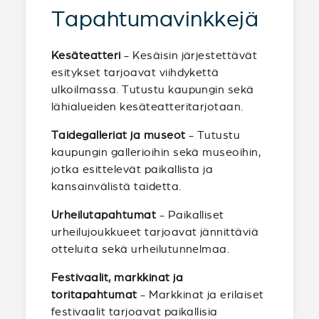
Tapahtumavinkkejä
Kesäteatteri
- Kesäisin järjestettävät
esitykset tarjoavat viihdykettä
ulkoilmassa. Tutustu kaupungin sekä
lähialueiden kesäteatteritarjotaan.
Taidegalleriat ja museot
- Tutustu
kaupungin gallerioihin sekä museoihin,
jotka esittelevät paikallista ja
kansainvälistä taidetta.
Urheilutapahtumat
- Paikalliset
urheilujoukkueet tarjoavat jännittäviä
otteluita sekä urheilutunnelmaa.
Festivaalit, markkinat ja
toritapahtumat
- Markkinat ja erilaiset
festivaalit tarjoavat paikallisia