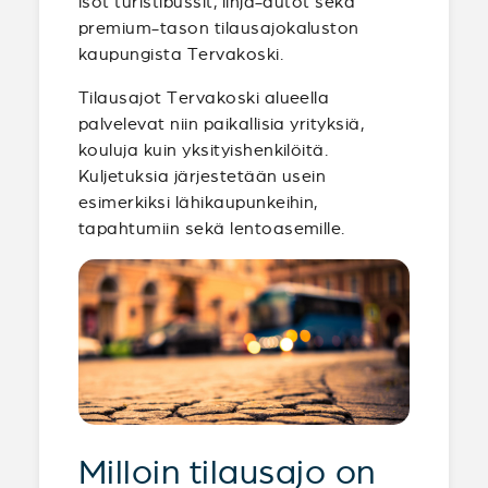
isot turistibussit, linja-autot sekä
premium-tason tilausajokaluston
kaupungista Tervakoski.
Tilausajot Tervakoski alueella
palvelevat niin paikallisia yrityksiä,
kouluja kuin yksityishenkilöitä.
Kuljetuksia järjestetään usein
esimerkiksi lähikaupunkeihin,
tapahtumiin sekä lentoasemille.
Milloin tilausajo on