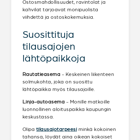
Ostosmahdollisuudet, ravintolat ja
kahvilat tarjoavat monipuolista
viihdettä ja ostoskokemuksia.
Suosittituja
tilausajojen
lähtöpaikkoja
Rautatieasema
- Keskeinen liikenteen
solmukohta, joka on suosittu
lähtöpaikka myös tilausajoille.
Linja-autoasema
- Monille matkoille
luonnollinen aloituspaikka kaupungin
keskustassa.
Olipa
tilausajotarpeesi
minkä kokoinen
tahansa, löydät aina oikean kokoiset