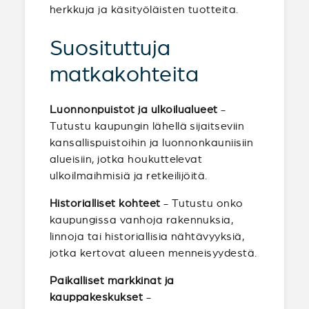
herkkuja ja käsityöläisten tuotteita.
Suosituttuja
matkakohteita
Luonnonpuistot ja ulkoilualueet
-
Tutustu kaupungin lähellä sijaitseviin
kansallispuistoihin ja luonnonkauniisiin
alueisiin, jotka houkuttelevat
ulkoilmaihmisiä ja retkeilijöitä.
Historialliset kohteet
- Tutustu onko
kaupungissa vanhoja rakennuksia,
linnoja tai historiallisia nähtävyyksiä,
jotka kertovat alueen menneisyydestä.
Paikalliset markkinat ja
kauppakeskukset
-