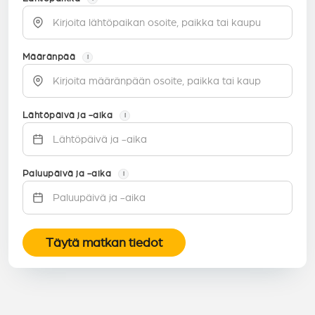
Määränpää
i
Lähtöpäivä ja -aika
i
Paluupäivä ja -aika
i
Täytä matkan tiedot