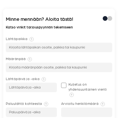
Minne mennään? Aloita tästä!
Katso vinkit tarjouspyynnön tekemiseen
Lähtöpaikka
?
Määränpää
?
Lähtöpäivä ja -aika
?
Kuljetus on
yhdensuuntainen vienti
?
Paluulähtö kohteesta
Arvioitu henkilömäärä
?
?