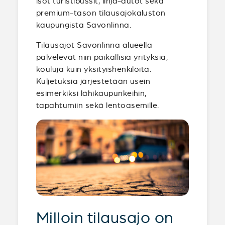
isot turistibussit, linja-autot sekä
premium-tason tilausajokaluston
kaupungista Savonlinna.
Tilausajot Savonlinna alueella
palvelevat niin paikallisia yrityksiä,
kouluja kuin yksityishenkilöitä.
Kuljetuksia järjestetään usein
esimerkiksi lähikaupunkeihin,
tapahtumiin sekä lentoasemille.
Milloin tilausajo on