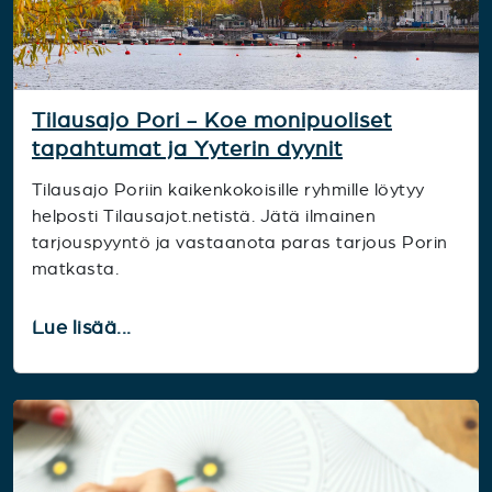
Tilausajo Pori - Koe monipuoliset
tapahtumat ja Yyterin dyynit
Tilausajo Poriin kaikenkokoisille ryhmille löytyy
helposti Tilausajot.netistä. Jätä ilmainen
tarjouspyyntö ja vastaanota paras tarjous Porin
matkasta.
Lue lisää...