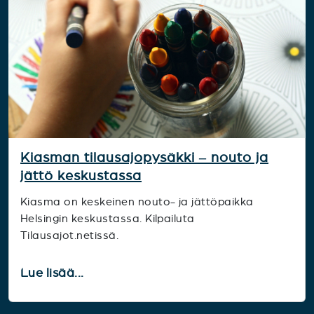
Kiasman tilausajopysäkki – nouto ja
jättö keskustassa
Kiasma on keskeinen nouto- ja jättöpaikka
Helsingin keskustassa. Kilpailuta
Tilausajot.netissä.
Lue lisää...