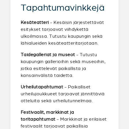
Tapahtumavinkkejä
Kesäteatteri
- Kesäisin järjestettävät
esitykset tarjoavat viihdykettä
ulkoilmassa. Tutustu kaupungin sekä
lähialueiden kesäteatteritarjotaan.
Taidegalleriat ja museot
- Tutustu
kaupungin gallerioihin sekä museoihin,
jotka esittelevät paikallista ja
kansainvälistä taidetta.
Urheilutapahtumat
- Paikalliset
urheilujoukkueet tarjoavat jännittäviä
otteluita sekä urheilutunnelmaa.
Festivaalit, markkinat ja
toritapahtumat
- Markkinat ja erilaiset
festivaalit tarjoavat paikallisia