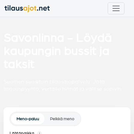
Savonlinna - Löydä
kaupungin bussit ja
taksit
Suomen suosituin tilausajopalvelu. Jätä
tarjouspyyntö, vertaile hinnat ja valitse sopivin.
Meno-paluu
Pelkkä meno
Lähtöpaikka
i