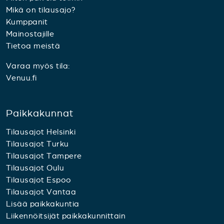
Mikä on tilausajo?
Kumppanit
Mainostajille
Tietoa meistä
Varaa myös tila:
Venuu.fi
Paikkakunnat
Tilausajot Helsinki
Tilausajot Turku
Tilausajot Tampere
Tilausajot Oulu
Tilausajot Espoo
Tilausajot Vantaa
Lisää paikkakuntia
Liikennöitsijät paikkakunnittain