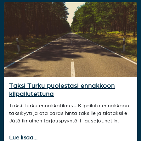
Taksi Turku puolestasi ennakkoon
kilpailutettuna
Taksi Turku ennakkotilaus - Kilpailuta ennakkoon
taksikyyti ja ota paras hinta taksille ja tilataksille.
Jätä ilmainen tarjouspyyntö Tilausajot.netiin.
Lue lisää...