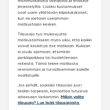
monimutkaisilta vaihdoilta ja erillisiltä
järjestelyiltä. Lisäksi kustannukset
ovat usein yllättävän kilpailukykyiset,
kun ne jaetaan useamman
matkustajan kesken.
Tilausajo tuo mukavuutta
matkustamiseen myös siksi, että kaikki
voivat keskittyä itse matkaan. Kukaan
ei joudu ajamaan, etsimään
parkkipaikkaa tai huolehtimaan
reiteistä. Tämä tekee matkasta
rennomman ja turvallisemman kaikille
osallistujille.
Jos pohdit, sopisiko tilausajo juuri
teidän tarpeisiin, kannattaa tutustua
aiheeseen tarkemmin.
Milloin valita
tilausajo? Lue lisää tilausajoista.