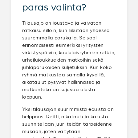
paras valinta?
Tilausajo on joustava ja vaivaton
ratkaisu silloin, kun liikutaan yhdessä
suuremmalla porukalla. Se sopii
erinomaisesti esimerkiksi yritysten
virkistyspäiviin, koululaisryhmien retkiin,
urheilujoukkueiden matkoihin sekä
juhlaporukoiden kuljetuksiin. Kun koko
ryhmä matkustaa samalla kyydillä,
aikataulut pysyvät hallinnassa ja
matkanteko on sujuvaa alusta
loppuun.
Yksi tilausajon suurimmista eduista on
helppous. Reitti, aikataulu ja kalusto
suunnitellaan juuri teidän tarpeidenne
mukaan, joten vältytään