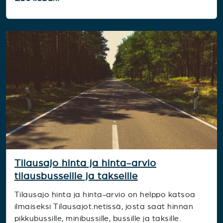
Tilausajo hinta ja hinta-arvio
tilausbusseille ja takseille
Tilausajo hinta ja hinta-arvio on helppo katsoa
ilmaiseksi Tilausajot.netissä, josta saat hinnan
pikkubussille, minibussille, bussille ja taksille.