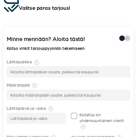
Valitse paras tarjous!
Minne mennään? Aloita tästä!
Katso vinkit tarjouspyynnön tekemiseen
Lähtöpaikka
?
Määränpää
?
Lähtöpäivä ja -aika
?
Kuljetus on
yhdensuuntainen vienti
?