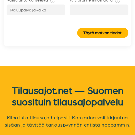
Paluulähtö kohteesta
Arvioitu henkilömäärä
?
?
Täytä matkan tiedot
Tilausajot.net — Suomen
suosituin tilausajopalvelu
Kilpailuta tilausajo helposti! Konkarina voit kirjautua
sisään ja täyttää tarjouspyynnön entistä nopeammin.