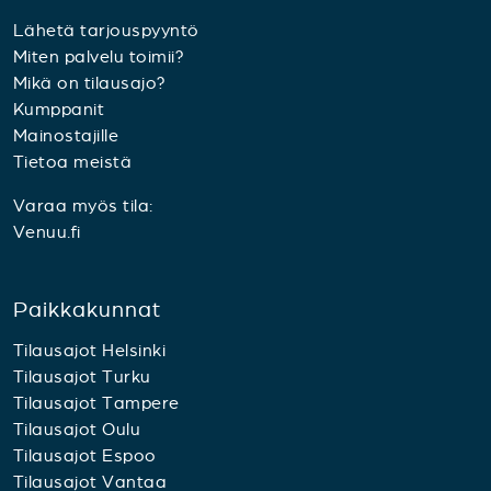
Lähetä tarjouspyyntö
Miten palvelu toimii?
Mikä on tilausajo?
Kumppanit
Mainostajille
Tietoa meistä
Varaa myös tila:
Venuu.fi
Paikkakunnat
Tilausajot Helsinki
Tilausajot Turku
Tilausajot Tampere
Tilausajot Oulu
Tilausajot Espoo
Tilausajot Vantaa