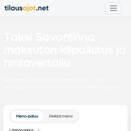
Taksi Savonlinna
maksuton kilpailutus ja
hintavertailu
Suomen suosituin tilausajopalvelu. Jätä
tarjouspyyntö, vertaile hinnat ja valitse sopivin.
Meno-paluu
Pelkkä meno
Lähtöpaikka
i