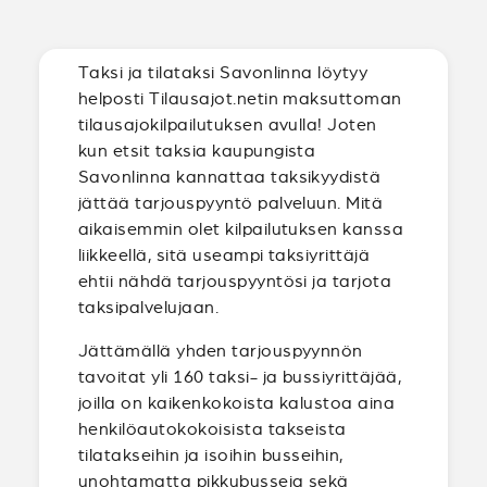
Taksi ja tilataksi Savonlinna löytyy
helposti Tilausajot.netin maksuttoman
tilausajokilpailutuksen avulla! Joten
kun etsit taksia kaupungista
Savonlinna kannattaa taksikyydistä
jättää tarjouspyyntö palveluun. Mitä
aikaisemmin olet kilpailutuksen kanssa
liikkeellä, sitä useampi taksiyrittäjä
ehtii nähdä tarjouspyyntösi ja tarjota
taksipalvelujaan.
Jättämällä yhden tarjouspyynnön
tavoitat yli 160 taksi- ja bussiyrittäjää,
joilla on kaikenkokoista kalustoa aina
henkilöautokokoisista takseista
tilatakseihin ja isoihin busseihin,
unohtamatta pikkubusseja sekä