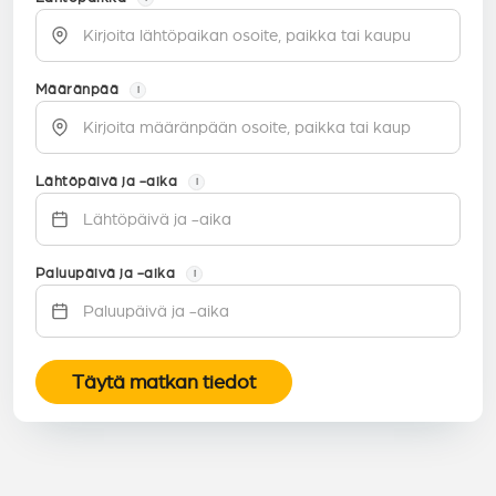
Määränpää
i
Lähtöpäivä ja -aika
i
Paluupäivä ja -aika
i
Täytä matkan tiedot