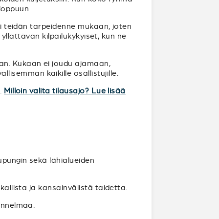
loppuun.
uri teidän tarpeidenne mukaan, joten
 yllättävän kilpailukykyiset, kun ne
aan. Kukaan ei joudu ajamaan,
semman kaikille osallistujille.
n.
Milloin valita tilausajo? Lue lisää
aupungin sekä lähialueiden
allista ja kansainvälistä taidetta.
tunnelmaa.