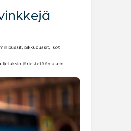
vinkkejä
inibussit, pikkubussit, isot
 Kuljetuksia järjestetään usein