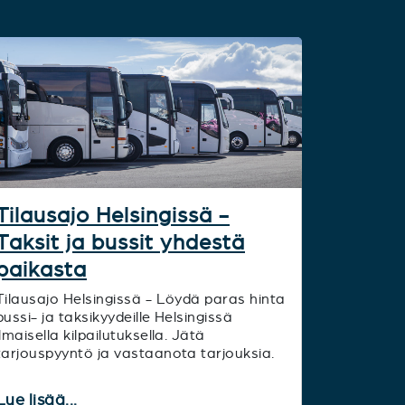
Tilausajo Helsingissä -
Taksit ja bussit yhdestä
paikasta
Tilausajo Helsingissä - Löydä paras hinta
bussi- ja taksikyydeille Helsingissä
ilmaisella kilpailutuksella. Jätä
tarjouspyyntö ja vastaanota tarjouksia.
Lue lisää...