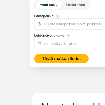
Meno-paluu
Pelkkä meno
Lähtöpaikka
i
Lähtöpäivä ja -aika
i
Täytä matkan tiedot