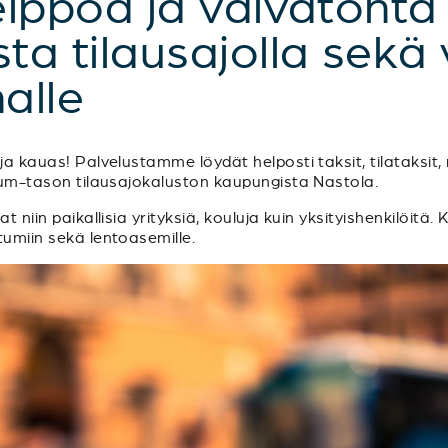
elppoa ja vaivatonta
a tilausajolla sekä 
alle
a kauas! Palvelustamme löydät helposti taksit, tilataksit, m
mium-tason tilausajokaluston kaupungista Nastola.
t niin paikallisia yrityksiä, kouluja kuin yksityishenkilöitä.
tumiin sekä lentoasemille.