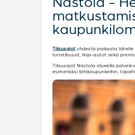
Nastola - H
matkustamist
kaupunkilom
Tilausajot
yhdestä paikasta lähelle j
turistibussit, linja-autot sekä pre
Tilausajot Nastola alueella palveleva
esimerkiksi lähikaupunkeihin, tapah