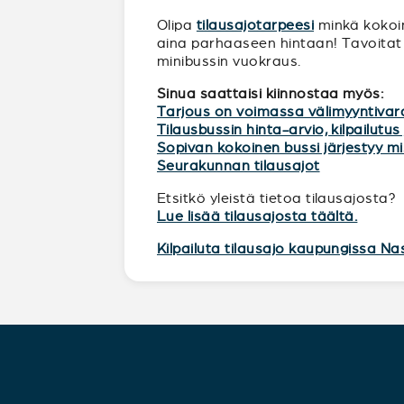
Olipa
tilausajotarpeesi
minkä kokoine
aina parhaaseen hintaan! Tavoitat 
minibussin vuokraus.
Sinua saattaisi kiinnostaa myös:
Tarjous on voimassa välimyyntivar
Tilausbussin hinta-arvio, kilpailutus 
Sopivan kokoinen bussi järjestyy 
Seurakunnan tilausajot
Etsitkö yleistä tietoa tilausajosta?
Lue lisää tilausajosta täältä.
Kilpailuta tilausajo kaupungissa Na