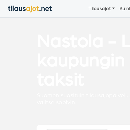
Tilausajot
Kuin
Nastola - 
kaupungin 
taksit
Suomen suosituin tilausajopalvelu.
valitse sopivin.