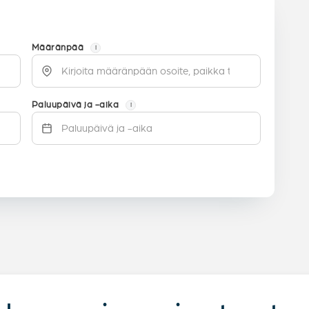
Määränpää
i
Paluupäivä ja -aika
i