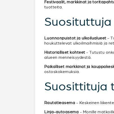
Festivaalit, markkinat ja toritapah
tuotteita.
Suosituttuj
Luonnonpuistot ja ulkoilualueet
- Tu
houkuttelevat ulkoilmaihmisiä ja retk
Historialliset kohteet
- Tutustu onko
alueen menneisyydestä.
Paikalliset markkinat ja kauppakes
ostoskokemuksia.
Suosittituja
Rautatieasema
- Keskeinen liikent
Linja-autoasema
- Monille matkoil