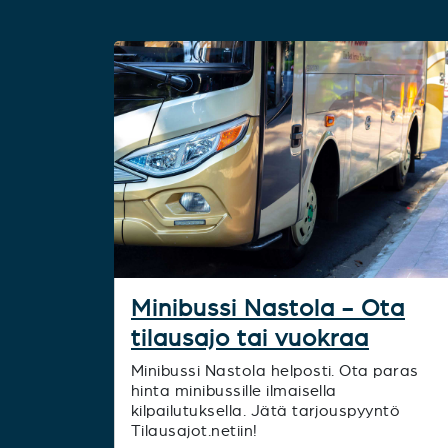
Minibussi Nastola - Ota
tilausajo tai vuokraa
Minibussi Nastola helposti. Ota paras
hinta minibussille ilmaisella
kilpailutuksella. Jätä tarjouspyyntö
Tilausajot.netiin!