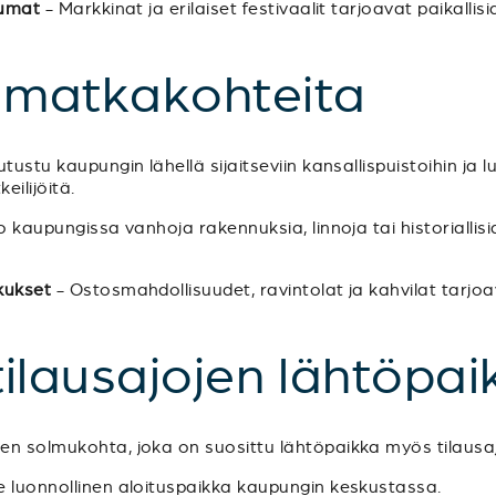
tumat
- Markkinat ja erilaiset festivaalit tarjoavat paikallis
a matkakohteita
tustu kaupungin lähellä sijaitseviin kansallispuistoihin ja l
eilijöitä.
 kaupungissa vanhoja rakennuksia, linnoja tai historiallis
kukset
- Ostosmahdollisuudet, ravintolat ja kahvilat tarjoa
 tilausajojen lähtöpai
een solmukohta, joka on suosittu lähtöpaikka myös tilausajo
le luonnollinen aloituspaikka kaupungin keskustassa.