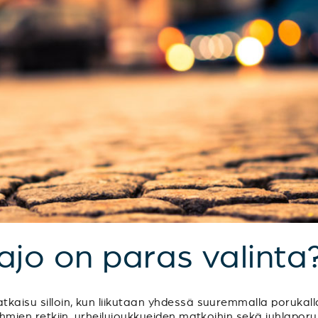
sajo on paras valinta
tkaisu silloin, kun liikutaan yhdessä suuremmalla porukalla
sryhmien retkiin, urheilujoukkueiden matkoihin sekä juhlapo