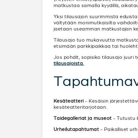
matkustaa samalla kyydillä, aikata
Yksi tilausajon suurimmista eduista
vältytään monimutkaisilta vaihdoilta 
jaetaan useamman matkustajan ke
Tilausajo tuo mukavuutta matkustam
etsimään parkkipaikkaa tai huoleht
Jos pohdit, sopisiko tilausajo juur
tilausajoista.
Tapahtumav
Kesäteatteri
- Kesäisin järjestettä
kesäteatteritarjotaan.
Taidegalleriat ja museot
- Tutustu k
Urheilutapahtumat
- Paikalliset ur