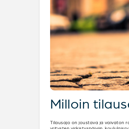
Milloin tilau
Tilausajo on joustava ja vaivaton ra
yritysten virkistyspäiviin, koululai