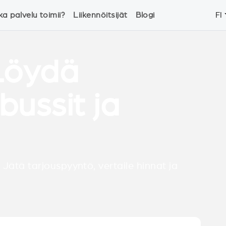
ka palvelu toimii?
Liikennöitsijät
Blogi
FI
Löydä
bussit ja
 Jätä tarjouspyyntö, vertaile hinnat ja