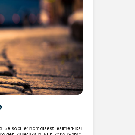
?
. Se sopii erinomaisesti esimerkiksi
rukoiden kuljetuksiin. Kun koko ryhmä