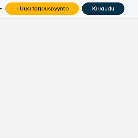
+ Uusi tarjouspyyntö
Kirjaudu