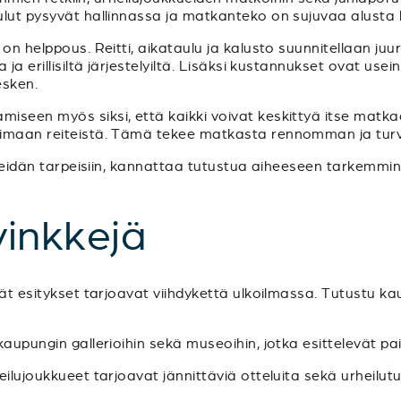
ulut pysyvät hallinnassa ja matkanteko on sujuvaa alusta 
 on helppous. Reitti, aikataulu ja kalusto suunnitellaan ju
ja erillisiltä järjestelyiltä. Lisäksi kustannukset ovat usein
sken.
iseen myös siksi, että kaikki voivat keskittyä itse matk
imaan reiteistä. Tämä tekee matkasta rennomman ja turvalli
i teidän tarpeisiin, kannattaa tutustua aiheeseen tarkemmi
inkkejä
vät esitykset tarjoavat viihdykettä ulkoilmassa. Tutustu k
aupungin gallerioihin sekä museoihin, jotka esittelevät paik
heilujoukkueet tarjoavat jännittäviä otteluita sekä urheilu