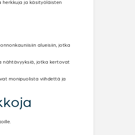
ia herkkuja ja käsityöläisten
uonnonkauniisiin alueisiin, jotka
ia nähtävyyksiä, jotka kertovat
vat monipuolista viihdettä ja
kkoja
ille.