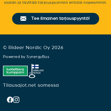
sisään ja täyttää tarjouspyynnön entistä nopeammin.
Tee ilmainen tarjouspyyntö!
© Rideer Nordic Oy 2026
Powered by
SynergyBus
Tilausajot.net somessa