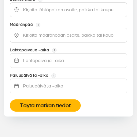
Määränpää
i
Lähtöpäivä ja -aika
i
Paluupäivä ja -aika
i
Täytä matkan tiedot