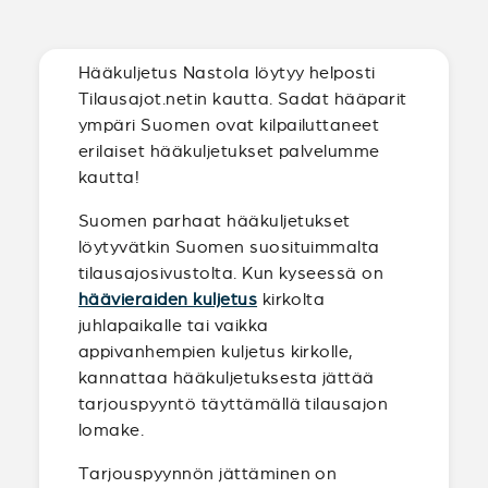
Hääkuljetus Nastola löytyy helposti
Tilausajot.netin kautta. Sadat hääparit
ympäri Suomen ovat kilpailuttaneet
erilaiset hääkuljetukset palvelumme
kautta!
Suomen parhaat hääkuljetukset
löytyvätkin Suomen suosituimmalta
tilausajosivustolta. Kun kyseessä on
häävieraiden kuljetus
kirkolta
juhlapaikalle tai vaikka
appivanhempien kuljetus kirkolle,
kannattaa hääkuljetuksesta jättää
tarjouspyyntö täyttämällä tilausajon
lomake.
Tarjouspyynnön jättäminen on