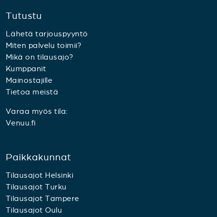
Tutustu
Lähetä tarjouspyyntö
Miten palvelu toimii?
Mikä on tilausajo?
Kumppanit
Mainostajille
Tietoa meistä
Varaa myös tila:
Venuu.fi
Paikkakunnat
Tilausajot Helsinki
Tilausajot Turku
Tilausajot Tampere
Tilausajot Oulu