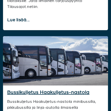
tilataksille. Jätä ilmainen tarjouspyyntö
Tilausajot.netiin.
Lue lisää...
Bussikuljetus Haakuljetus-nastola
Bussikuljetus Haakuljetus-nastola minibussilla,
pikkubussilla ja linja-autolla ilmaisella