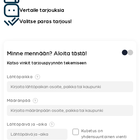
Vertaile tarjouksia
Valitse paras tarjous!
Minne mennään? Aloita tästä!
Katso vinkit tarjouspyynnön tekemiseen
Lähtöpaikka
?
Määränpää
?
Lähtöpäivä ja -aika
?
Kuljetus on
yhdensuuntainen vienti