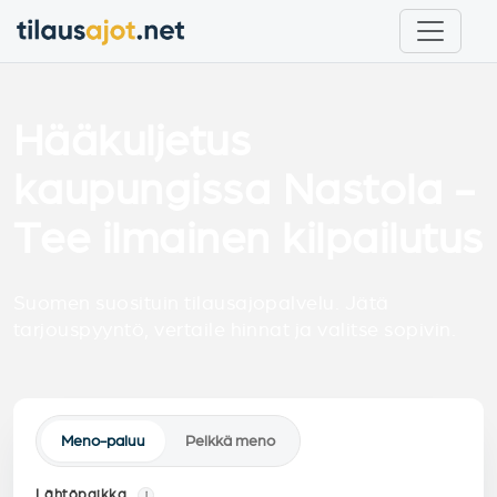
Hääkuljetus
kaupungissa Nastola -
Tee ilmainen kilpailutus
Suomen suosituin tilausajopalvelu. Jätä
tarjouspyyntö, vertaile hinnat ja valitse sopivin.
Meno-paluu
Pelkkä meno
Lähtöpaikka
i