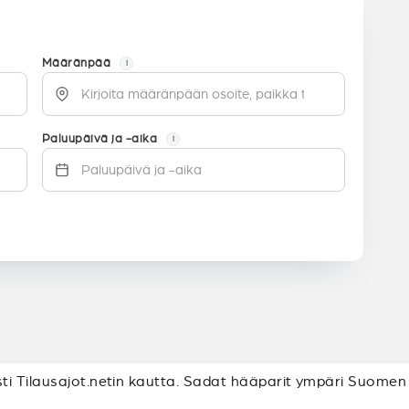
Määränpää
i
Paluupäivä ja -aika
i
i Tilausajot.netin kautta. Sadat hääparit ympäri Suomen o