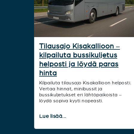
Tilausajo Kisakallioon –
kilpailuta bussikuljetus
helposti ja löydä paras
hinta
Kilpailuta tilausajo Kisakallioon helposti.
Vertaa hinnat, minibussit ja
bussikuljetukset eri lähtöpaikoista –
löydä sopiva kyyti nopeasti.
Lue lisää...