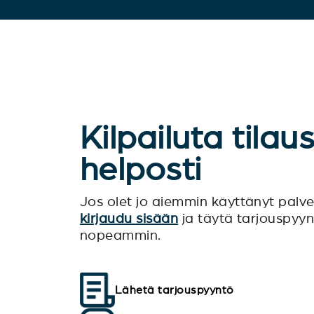
Kilpailuta tilau
helposti
Jos olet jo aiemmin käyttänyt pal
kirjaudu sisään
ja täytä tarjouspyy
nopeammin.
Lähetä tarjouspyyntö