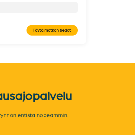
Täytä matkan tiedot
ausajopalvelu
spyynnön entistä nopeammin.