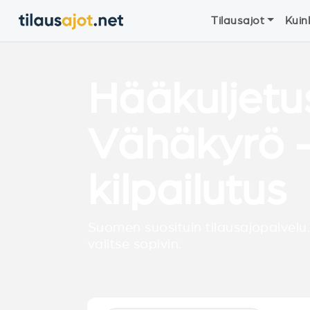
Tilausajot
Kuin
Hääkuljetu
Vähäkyrö -
kilpailutus
Suomen suosituin tilausajopalvelu.
valitse sopivin.