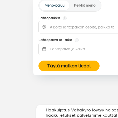
Meno-paluu
Pelkkä meno
Lähtöpaikka
i
Lähtöpäivä ja -aika
i
Täytä matkan tiedot
Hääkuljetus Vähäkyrö löytyy helpost
hääkuljetukset palvelumme kautta!