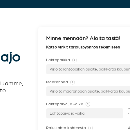
Minne mennään? Aloita tästä!
Katso vinkit tarjouspyynnön tekemiseen
sajo
Lähtöpaikka
?
Määränpää
?
veluamme,
ntö
Lähtöpäivä ja -aika
?
Paluulähtö kohteesta
A
?