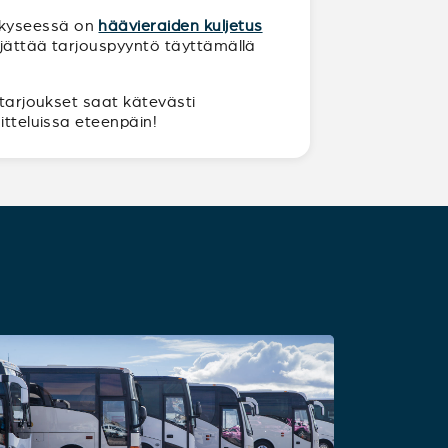
n kyseessä on
häävieraiden kuljetus
a jättää tarjouspyyntö täyttämällä
 tarjoukset saat kätevästi
itteluissa eteenpäin!