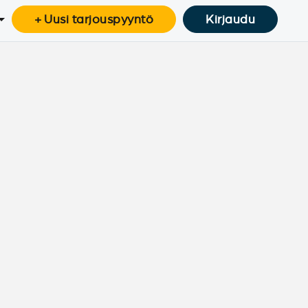
+ Uusi tarjouspyyntö
Kirjaudu