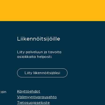
Liikennöitsijöille
Liity palveluun ja tavoita
asiakkaita helposti.
Liity liikennöitsijäksi
Käyttöehdot
tain
Välimyyntivarausehto
Tietosuojaseloste