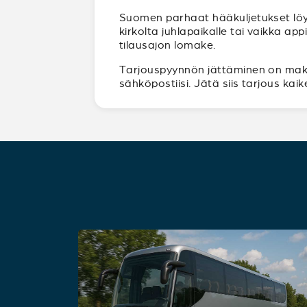
Suomen parhaat hääkuljetukset löy
kirkolta juhlapaikalle tai vaikka a
tilausajon lomake.
Tarjouspyynnön jättäminen on maksut
sähköpostiisi. Jätä siis tarjous ka