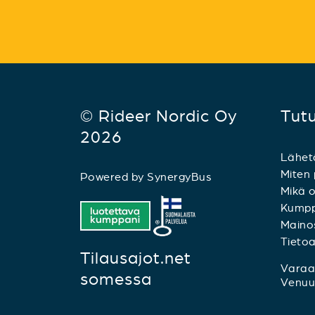
© Rideer Nordic Oy
Tut
2026
Lähet
Miten 
Powered by
SynergyBus
Mikä o
Kumpp
Mainos
Tieto
Tilausajot.net
Varaa 
somessa
Venuu.