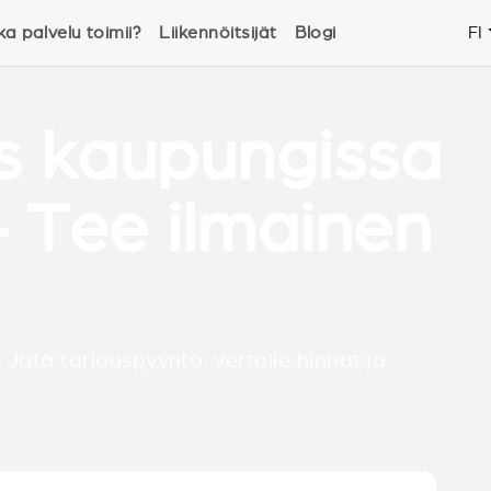
ka palvelu toimii?
Liikennöitsijät
Blogi
FI
s kaupungissa
 Tee ilmainen
 Jätä tarjouspyyntö, vertaile hinnat ja