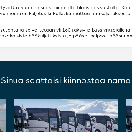
tyvätkin Suomen suosituimmalta tilausajosivustolta. Ku
ppivanhempien kuljetus kirkolle, kannattaa hääkuljetuksest
onta ja se välitetään yli 160 taksi- ja bussiyrittäjälle ja
ikenkokoisista hääkuljetuksista ja pääset helposti hääsuunn
Sinua saattaisi kiinnostaa nämä