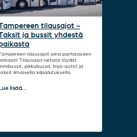
Tampereen tilausajot -
Taksit ja bussit yhdestä
paikasta
Tampereen tilausajot aina parhaaseen
hintaan! Tilausajot.netistä löydät
minibussit, pikkubussit, linja-autot ja
taksit ilmaisella kilpailutuksella.
Lue lisää...