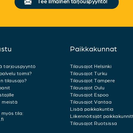
Tee ilmainen tarjouspyyntö!
ustu
Paikkakunnat
ä tarjouspyyntö
Tilausajot Helsinki
palvelu toimii?
Tilausajot Turku
n tilausajo?
Tilausajot Tampere
anit
Tilausajot Oulu
tajille
Tilausajot Espoo
a meistä
Tilausajot Vantaa
Lisää paikkakuntia
myös tila:
Liikennöitsijät paikkakunnit
fi
Tilausajot Ruotsissa