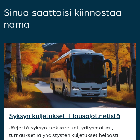
Sinua saattaisi kiinnostaa
nämä
Syksyn kuljetukset Tilausajot.netistä
Järjestä syksyn luokkaretket, yritysmatkat,
turnaukset ja yhdistysten kuljetukset helposti.