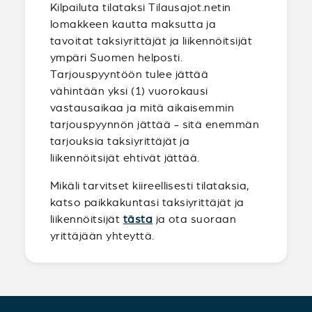
Kilpailuta tilataksi Tilausajot.netin
lomakkeen kautta maksutta ja
tavoitat taksiyrittäjät ja liikennöitsijät
ympäri Suomen helposti.
Tarjouspyyntöön tulee jättää
vähintään yksi (1) vuorokausi
vastausaikaa ja mitä aikaisemmin
tarjouspyynnön jättää - sitä enemmän
tarjouksia taksiyrittäjät ja
liikennöitsijät ehtivät jättää.
Mikäli tarvitset kiireellisesti tilataksia,
katso paikkakuntasi taksiyrittäjät ja
liikennöitsijät
tästa
ja ota suoraan
yrittäjään yhteyttä.