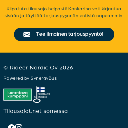
Kilpailuta tilausajo helposti! Konkarina voit kirjautua
sisään ja täyttää tarjouspyynnön entistä nopeammin.
Tee ilmainen tarjouspyyntö!
© Rideer Nordic Oy 2026
Powered by
SynergyBus
Tilausajot.net somessa