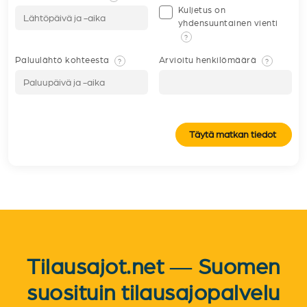
Kuljetus on
yhdensuuntainen vienti
?
Paluulähtö kohteesta
Arvioitu henkilömäärä
?
?
Täytä matkan tiedot
Tilausajot.net — Suomen
suosituin tilausajopalvelu