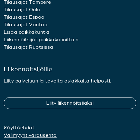
Tilausajot Tampere
Tilausajot Oulu
Tilausajot Espoo
Tilausajot Vantaa
Lisää paikkakuntia
Liikennöitsijät paikkakunnittain
Tilausajot Ruotsissa
Liikennöitsijöille
Liity palveluun ja tavoita asiakkaita helposti.
Liity liikennöitsijäksi
Käyttöehdot
Välimyyntivarausehto