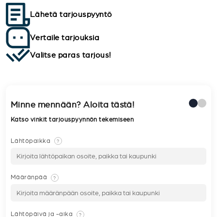
Lähetä tarjouspyyntö
Vertaile tarjouksia
Valitse paras tarjous!
Minne mennään? Aloita tästä!
Katso vinkit tarjouspyynnön tekemiseen
Lähtöpaikka
?
Määränpää
?
Lähtöpäivä ja -aika
?