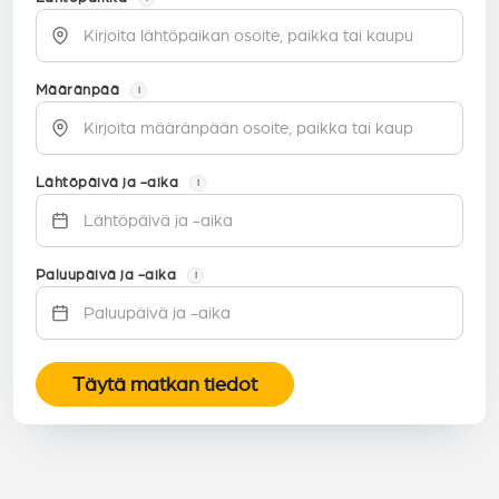
Määränpää
i
Lähtöpäivä ja -aika
i
Paluupäivä ja -aika
i
Täytä matkan tiedot