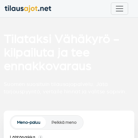
Tilataksi Vähäkyrö -
kilpailuta ja tee
ennakkovaraus
Suomen suosituin tilausajopalvelu. Jätä
tarjouspyyntö, vertaile hinnat ja valitse sopivin.
Meno-paluu
Pelkkä meno
Lähtöpaikka
i