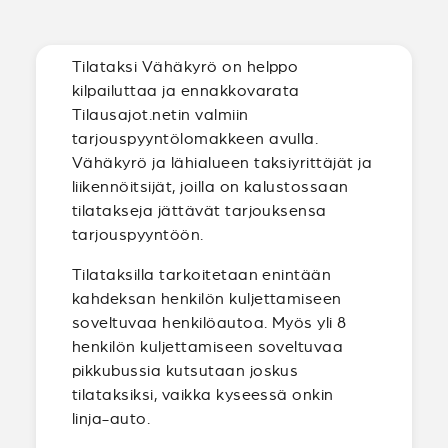
Tilataksi Vähäkyrö on helppo
kilpailuttaa ja ennakkovarata
Tilausajot.netin valmiin
tarjouspyyntölomakkeen avulla.
Vähäkyrö ja lähialueen taksiyrittäjät ja
liikennöitsijät, joilla on kalustossaan
tilatakseja jättävät tarjouksensa
tarjouspyyntöön.
Tilataksilla tarkoitetaan enintään
kahdeksan henkilön kuljettamiseen
soveltuvaa henkilöautoa. Myös yli 8
henkilön kuljettamiseen soveltuvaa
pikkubussia kutsutaan joskus
tilataksiksi, vaikka kyseessä onkin
linja-auto.