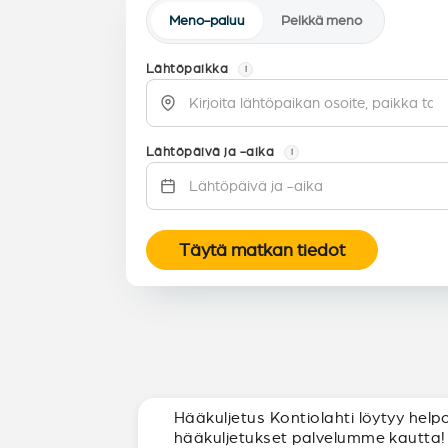
Meno-paluu
Pelkkä meno
Lähtöpaikka
i
Lähtöpäivä ja -aika
i
Täytä matkan tiedot
Hääkuljetus Kontiolahti löytyy help
hääkuljetukset palvelumme kautta!