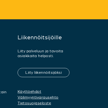
Liikennöitsijöille
Liity palveluun ja tavoita
asiakkaita helposti.
Liity liikennöitsijäksi
Käyttöehdot
tain
Välimyyntivarausehto
Tietosuojaseloste