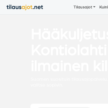
Tilausajot
Kuin
Hääkuljetu
Kontiolahti
ilmainen ki
Suomen suosituin tilausajopalvelu.
valitse sopivin.