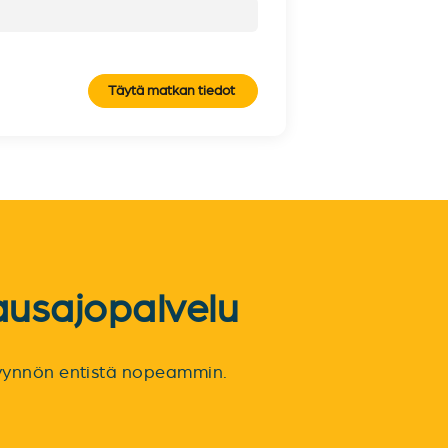
Täytä matkan tiedot
ausajopalvelu
spyynnön entistä nopeammin.