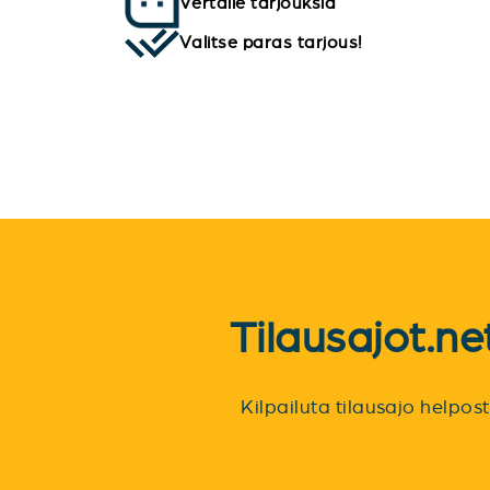
Vertaile tarjouksia
Valitse paras tarjous!
Tilausajot.n
Kilpailuta tilausajo helpo