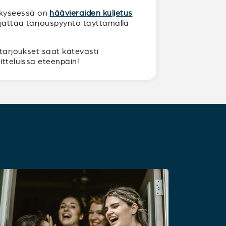
n kyseessä on
häävieraiden kuljetus
a jättää tarjouspyyntö täyttämällä
 tarjoukset saat kätevästi
itteluissa eteenpäin!