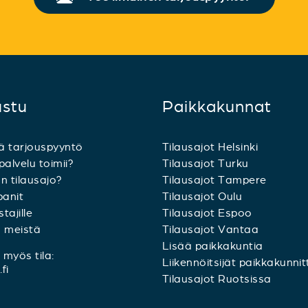
ustu
Paikkakunnat
ä tarjouspyyntö
Tilausajot Helsinki
palvelu toimii?
Tilausajot Turku
n tilausajo?
Tilausajot Tampere
anit
Tilausajot Oulu
tajille
Tilausajot Espoo
a meistä
Tilausajot Vantaa
Lisää paikkakuntia
myös tila:
Liikennöitsijät paikkakunnit
fi
Tilausajot Ruotsissa