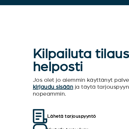
Kilpailuta tilau
helposti
Jos olet jo aiemmin käyttänyt pal
kirjaudu sisään
ja täytä tarjouspyy
nopeammin.
Lähetä tarjouspyyntö