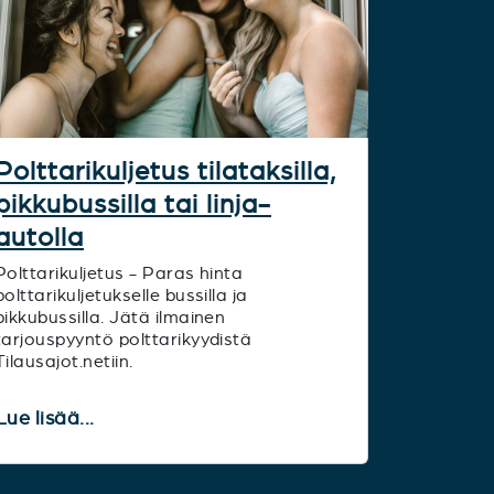
Polttarikuljetus tilataksilla,
pikkubussilla tai linja-
autolla
Polttarikuljetus - Paras hinta
polttarikuljetukselle bussilla ja
pikkubussilla. Jätä ilmainen
tarjouspyyntö polttarikyydistä
Tilausajot.netiin.
Lue lisää...