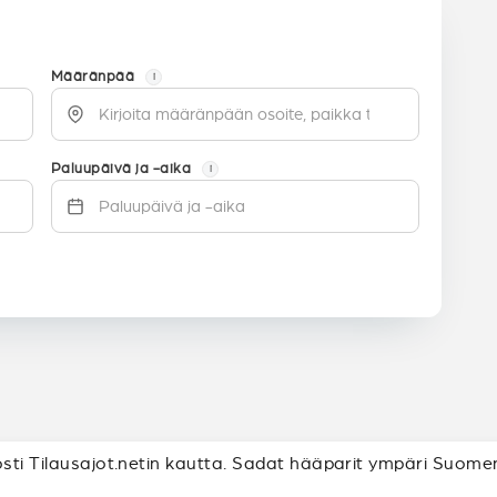
Määränpää
i
Paluupäivä ja -aika
i
osti Tilausajot.netin kautta. Sadat hääparit ympäri Suomen 