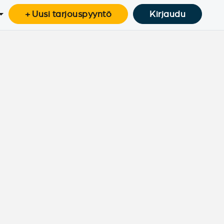
+ Uusi tarjouspyyntö
Kirjaudu