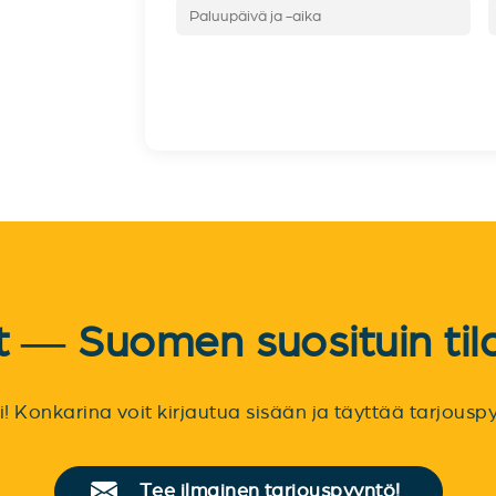
et — Suomen suosituin til
sti! Konkarina voit kirjautua sisään ja täyttää tarjou
Tee ilmainen tarjouspyyntö!