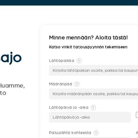
Minne mennään? Aloita tästä!
Katso vinkit tarjouspyynnön tekemiseen
sajo
Lähtöpaikka
?
Määränpää
?
veluamme,
ntö
Lähtöpäivä ja -aika
?
Paluulähtö kohteesta
A
?