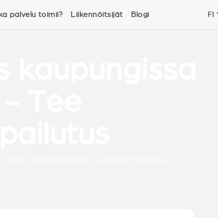
ka palvelu toimii?
Liikennöitsijät
Blogi
FI
s kaupungissa
 - Tee
lpailutus
 Jätä tarjouspyyntö, vertaile hinnat ja