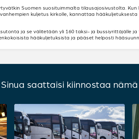
tyvätkin Suomen suosituimmalta tilausajosivustolta. Ku
ppivanhempien kuljetus kirkolle, kannattaa hääkuljetuksest
onta ja se välitetään yli 160 taksi- ja bussiyrittäjälle ja
ikenkokoisista hääkuljetuksista ja pääset helposti hääsuunn
Sinua saattaisi kiinnostaa nämä