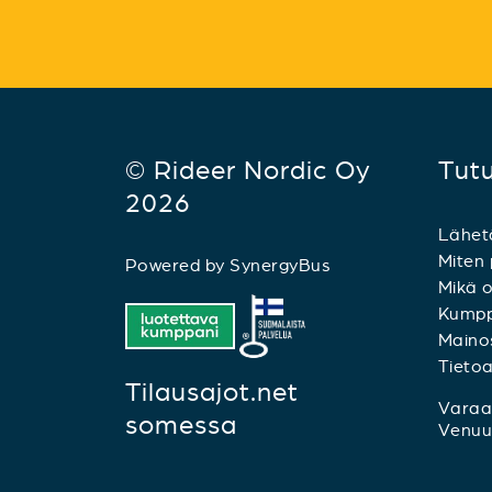
© Rideer Nordic Oy
Tut
2026
Lähet
Miten 
Powered by
SynergyBus
Mikä o
Kumpp
Mainos
Tieto
Tilausajot.net
Varaa 
somessa
Venuu.