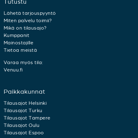
Tutustu
Lähetä tarjouspyyntö
Miten palvelu toimii?
Mikä on tilausajo?
Kumppanit
Mainostajille
Tietoa meistä
Varaa myös tila:
Venuu.fi
Paikkakunnat
Tilausajot Helsinki
Tilausajot Turku
Tilausajot Tampere
Tilausajot Oulu
Tilausajot Espoo