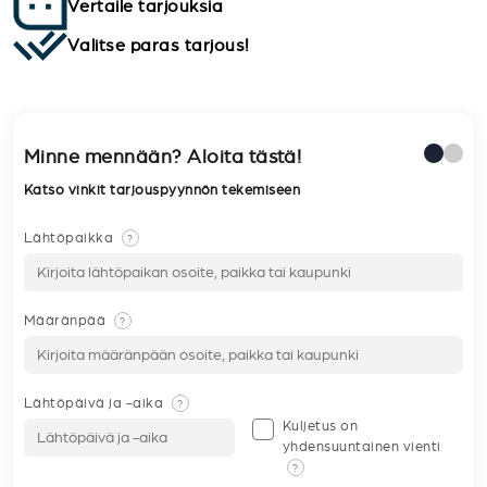
Vertaile tarjouksia
Valitse paras tarjous!
Minne mennään? Aloita tästä!
Katso vinkit tarjouspyynnön tekemiseen
Lähtöpaikka
?
Määränpää
?
Lähtöpäivä ja -aika
?
Kuljetus on
yhdensuuntainen vienti
?