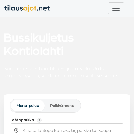
Bussikuljetus
Kontiolahti
Suomen suosituin tilausajopalvelu. Jätä
tarjouspyyntö, vertaile hinnat ja valitse sopivin.
Meno-paluu
Pelkkä meno
Lähtöpaikka
i