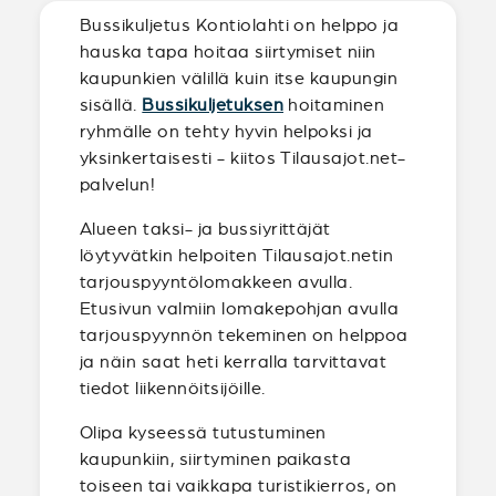
Bussikuljetus Kontiolahti on helppo ja
hauska tapa hoitaa siirtymiset niin
kaupunkien välillä kuin itse kaupungin
sisällä.
Bussikuljetuksen
hoitaminen
ryhmälle on tehty hyvin helpoksi ja
yksinkertaisesti - kiitos Tilausajot.net-
palvelun!
Alueen taksi- ja bussiyrittäjät
löytyvätkin helpoiten Tilausajot.netin
tarjouspyyntölomakkeen avulla.
Etusivun valmiin lomakepohjan avulla
tarjouspyynnön tekeminen on helppoa
ja näin saat heti kerralla tarvittavat
tiedot liikennöitsijöille.
Olipa kyseessä tutustuminen
kaupunkiin, siirtyminen paikasta
toiseen tai vaikkapa turistikierros, on