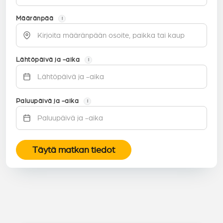
Määränpää
i
Lähtöpäivä ja -aika
i
Paluupäivä ja -aika
i
Täytä matkan tiedot