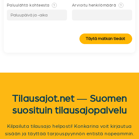
Paluulähtö kohteesta
Arvioitu henkilömäärä
?
?
Täytä matkan tiedot
Tilausajot.net — Suomen
suosituin tilausajopalvelu
Kilpailuta tilausajo helposti! Konkarina voit kirjautua
sisään ja täyttää tarjouspyynnön entistä nopeammin.