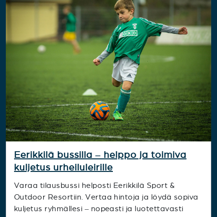
Eerikkilä bussilla – helppo ja toimiva
kuljetus urheiluleirille
Varaa tilausbussi helposti Eerikkilä Sport &
Outdoor Resortiin. Vertaa hintoja ja löydä sopiva
kuljetus ryhmällesi – nopeasti ja luotettavasti