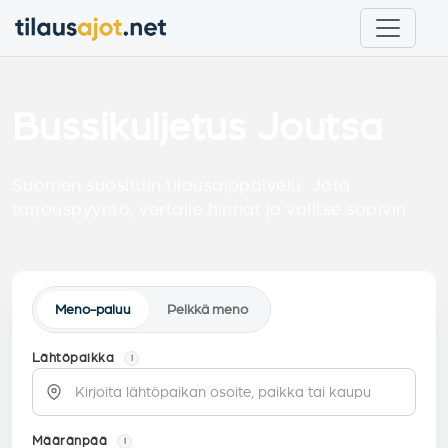
Bussikuljetus Joutsa
Suomen suosituin tilausajopalvelu. Jätä
tarjouspyyntö, vertaile hinnat ja valitse sopivin.
Meno-paluu
Pelkkä meno
Lähtöpaikka
i
Määränpää
i