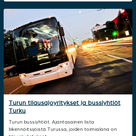
Turun tilausajoyritykset ja bussiyhtiöt
Turku
Turun bussiyhtiöt. Ajantasainen lista
liikennöitsijöistä Turussa, joiden toimialana on