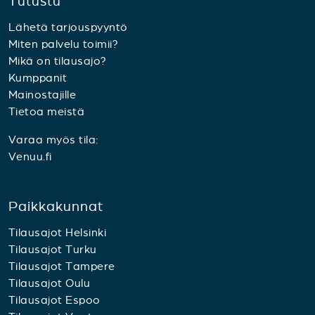
Tutustu
Lähetä tarjouspyyntö
Miten palvelu toimii?
Mikä on tilausajo?
Kumppanit
Mainostajille
Tietoa meistä
Varaa myös tila:
Venuu.fi
Paikkakunnat
Tilausajot Helsinki
Tilausajot Turku
Tilausajot Tampere
Tilausajot Oulu
Tilausajot Espoo