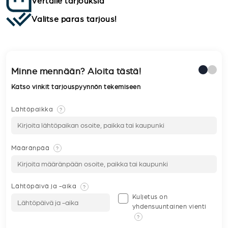
Vertaile tarjouksia
Valitse paras tarjous!
Minne mennään? Aloita tästä!
Katso vinkit tarjouspyynnön tekemiseen
Lähtöpaikka
?
Määränpää
?
Lähtöpäivä ja -aika
?
Kuljetus on
yhdensuuntainen vienti
?