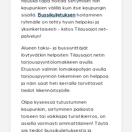
hauska tapa hoitaa siirtymiset niin
kaupunkien välillä kuin itse kaupungin
sisällä.
Bussikuljetuksen
hoitaminen
ryhmälle on tehty hyvin helpoksi ja
yksinkertaisesti - kiitos Tilausajot.net-
palvelun!
Alueen taksi- ja bussiyrittäjät
löytyvätkin helpoiten Tilausajot.netin
tarjouspyyntölomakkeen avulla.
Etusivun valmiin lomakepohjan avulla
tarjouspyynnön tekeminen on helppoa
ja näin saat heti kerralla tarvittavat
tiedot liikennöitsijöille.
Olipa kyseessä tutustuminen
kaupunkiin, siirtyminen paikasta
toiseen tai vaikkapa turistikierros, on
asialla varmasti ammattilainen! Täytä
siis tiedot bussikuljetuksesta ja